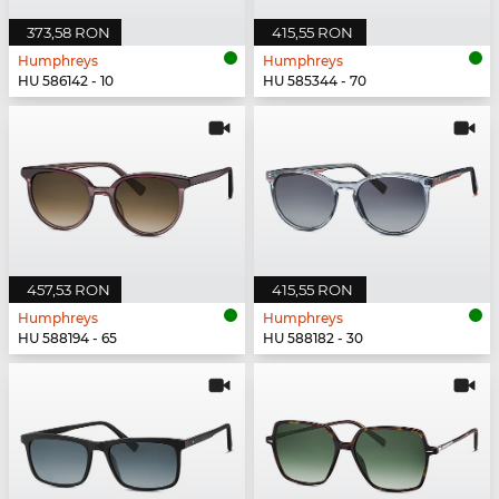
373,58 RON
415,55 RON
Humphreys
Humphreys
HU 586142 - 10
HU 585344 - 70
457,53 RON
415,55 RON
Humphreys
Humphreys
HU 588194 - 65
HU 588182 - 30