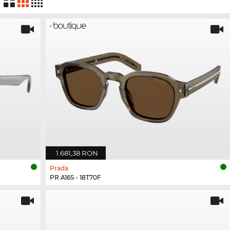
1.681,38 RON
Prada
PR A16S - 18T70F