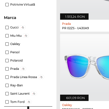
Potrivire Virtuală
1.513,24 RON
marca
Prada
Gucci
PR 02ZS - U430A9
Miu Miu
Oakley
Persol
Polaroid
Prada
Prada Linea Rossa
Ray-Ban
Saint Laurent
601,09 RON
Tom Ford
Oakley