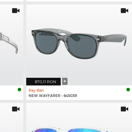
870,11 RON
P
Ray-Ban
NEW WAYFARER - 64503R