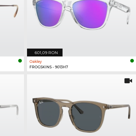
601,09 RON
Oakley
FROGSKINS - 9013H7