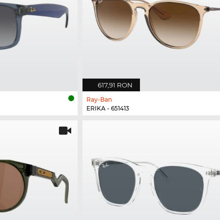
617,91 RON
Ray-Ban
ERIKA - 651413