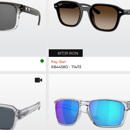
617,91 RON
Ray-Ban
RB4458D - 714/13