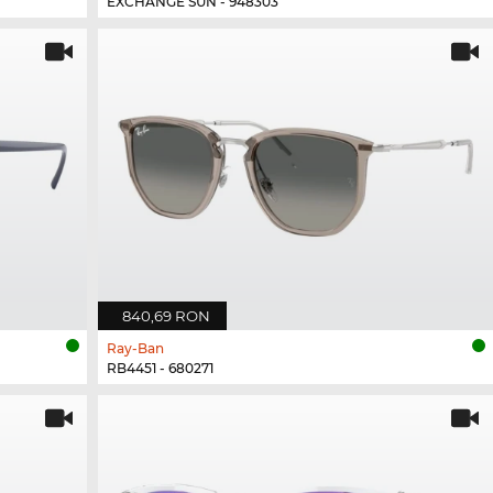
EXCHANGE SUN - 948303
840,69 RON
Ray-Ban
RB4451 - 680271