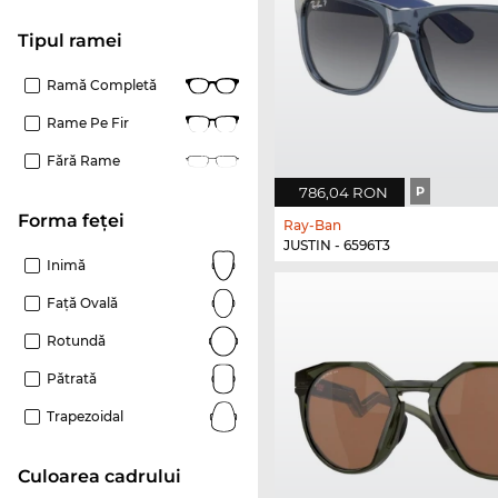
Tipul ramei
Ramă Completă
Rame Pe Fir
Fără Rame
786,04 RON
P
Forma feței
Ray-Ban
JUSTIN - 6596T3
Inimă
Față Ovală
Rotundă
Pătrată
Trapezoidal
Culoarea cadrului