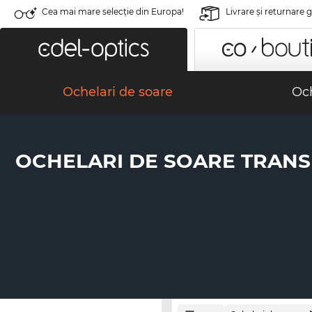
Cea mai mare selecție din Europa!
Livrare şi returnare 
Ochelari de soare
Och
OCHELARI DE SOARE TRAN