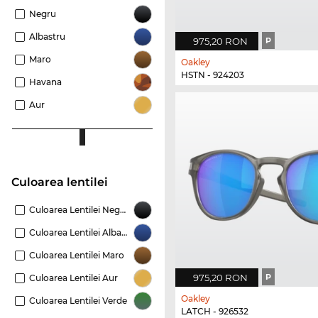
Negru
Albastru
975,20 RON
P
Maro
Oakley
HSTN - 924203
Havana
Aur
Culoarea lentilei
Culoarea Lentilei Negru
Culoarea Lentilei Albastru
Culoarea Lentilei Maro
975,20 RON
P
Culoarea Lentilei Aur
Oakley
Culoarea Lentilei Verde
LATCH - 926532