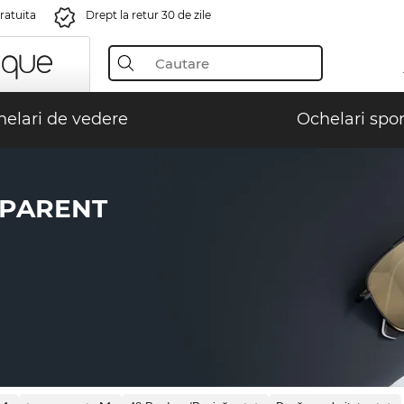
gratuita
Drept la retur 30 de zile
elari de vedere
Ochelari spor
SPARENT