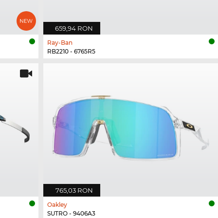
659,94 RON
Ray-Ban
RB2210 - 6765R5
765,03 RON
Oakley
SUTRO - 9406A3