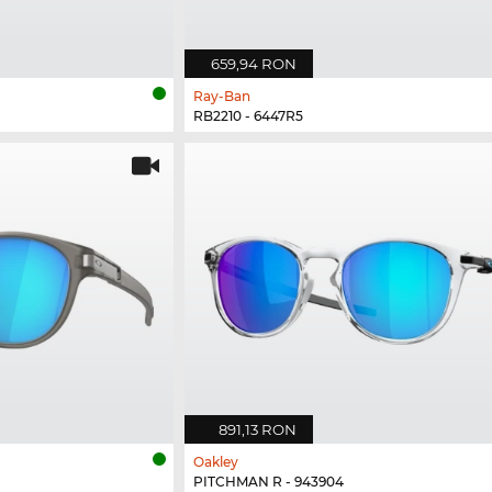
659,94 RON
Ray-Ban
RB2210 - 6447R5
891,13 RON
Oakley
PITCHMAN R - 943904