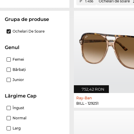
Ochelari de soare
1.456
Grupa de produse
Ochelari De Soare
Genul
Femei
Bărbaţi
Junior
752,42 RON
Lărgime Cap
Ray-Ban
BILL - 129251
Îngust
Normal
Larg