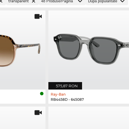
transparent
575,87 RON
Ray-Ban
RB4458D - 645087