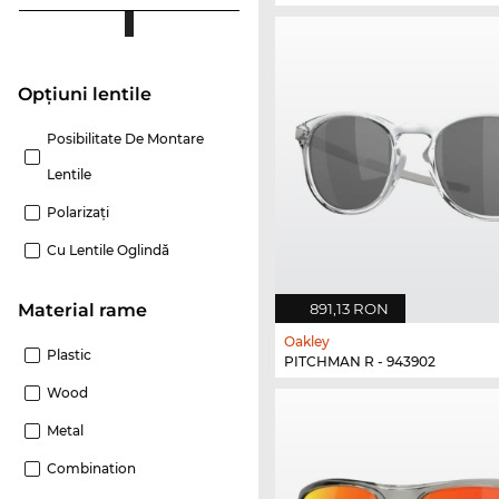
Opțiuni lentile
Posibilitate De Montare
Lentile
Polarizaţi
Cu Lentile Oglindă
891,13 RON
Material rame
Oakley
Plastic
PITCHMAN R - 943902
Wood
Metal
Combination