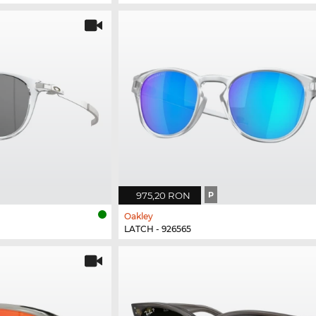
975,20 RON
P
Oakley
LATCH - 926565