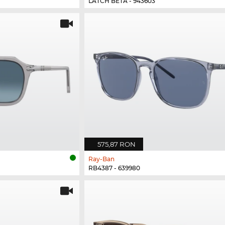
LATCH BETA - 943603
575,87 RON
Ray-Ban
RB4387 - 639980