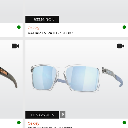
933,16 RON
Oakley
RADAR EV PATH - 920882
1.038,25 RON
P
Oakley