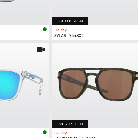
601,09 RON
Oakley
SYLAS - 944804
765,03 RON
Oakley