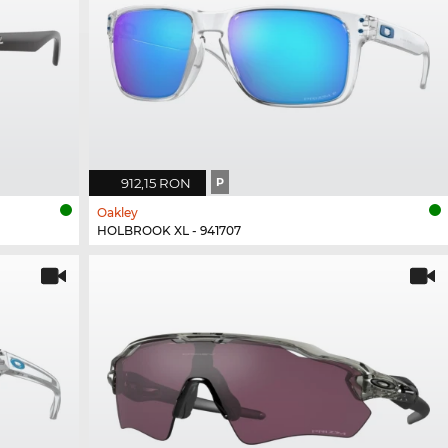
912,15 RON
P
Oakley
HOLBROOK XL - 941707