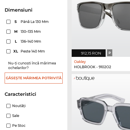
dimensiuni
S
Până La 130 Mm
M
130–135 Mm
L
136–140 Mm
XL
Peste 140 Mm
912,15 RON
P
Oakley
Nu-ți cunoști încă mărimea
HOLBROOK - 9102O2
ochelarilor?
GĂSEȘTE MĂRIMEA POTRIVITĂ
Caracteristici
Noutăţi
Sale
Pe Stoc