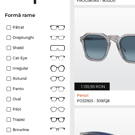
FROGSKINS - 9013D0
Formă rame
Pătrat
Dreptunghi
Shield
Cat-Eye
Irregular
Rotund
1.155,95 RON
Panto
Persol
Oval
PO3292S - 309/Q8
Pilot
Trapez
Browline