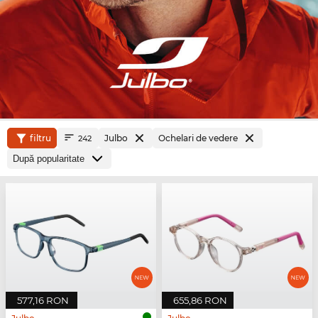
filtru
Julbo
Ochelari de vedere
242
577,16 RON
655,86 RON