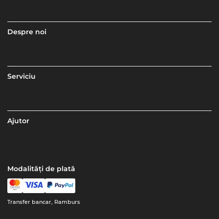
Despre noi
Serviciu
Ajutor
Modalități de plată
Transfer bancar, Ramburs