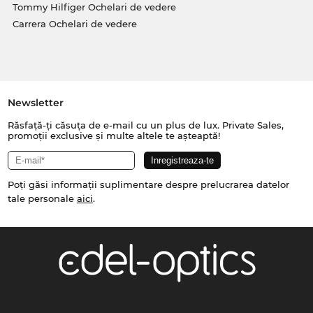
Tommy Hilfiger Ochelari de vedere
Carrera Ochelari de vedere
Newsletter
Răsfață-ți căsuța de e-mail cu un plus de lux. Private Sales,
promoții exclusive și multe altele te așteaptă!
Poți găsi informații suplimentare despre prelucrarea datelor
tale personale
aici
.