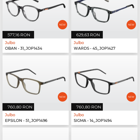
577,16 RON
629,63 RON
Julbo
Julbo
OBAN - 31_JOP1434
WARDS - 45_JOP1427
760,80 RON
760,80 RON
Julbo
Julbo
EPSILON - 51_JOP1496
SIGMA - 14_JOP1494