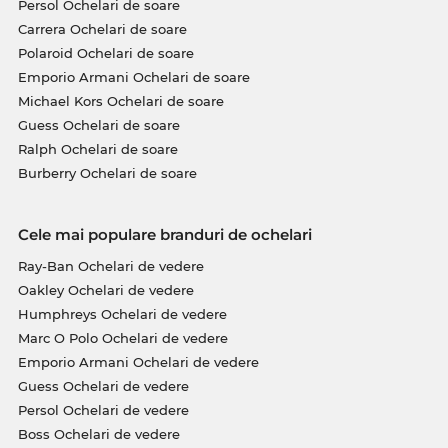
Persol Ochelari de soare
Carrera Ochelari de soare
Polaroid Ochelari de soare
Emporio Armani Ochelari de soare
Michael Kors Ochelari de soare
Guess Ochelari de soare
Ralph Ochelari de soare
Burberry Ochelari de soare
Cele mai populare branduri de ochelari
Ray-Ban Ochelari de vedere
Oakley Ochelari de vedere
Humphreys Ochelari de vedere
Marc O Polo Ochelari de vedere
Emporio Armani Ochelari de vedere
Guess Ochelari de vedere
Persol Ochelari de vedere
Boss Ochelari de vedere