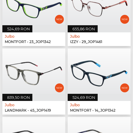
524,69 RON
655,86 RON
Julbo
Julbo
MONTFORT - 23_JOP1342
IZZY - 29_JOP1461
839,50 RON
524,69 RON
Julbo
Julbo
LANDMARK - 45_JOP1419
MONTFORT - 14_JOP1342