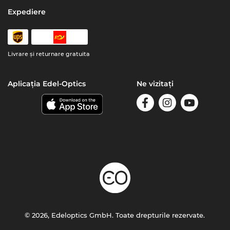
Expediere
Livrare şi returnare gratuita
Aplicația Edel-Optics
Ne vizitați
© 2026, Edeloptics GmbH. Toate drepturile rezervate.