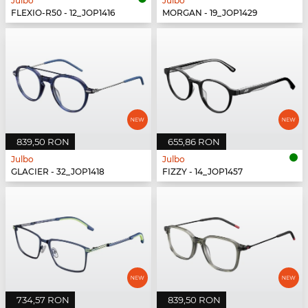
Julbo
Julbo
FLEXIO-R50 - 12_JOP1416
MORGAN - 19_JOP1429
839,50 RON
655,86 RON
Julbo
Julbo
GLACIER - 32_JOP1418
FIZZY - 14_JOP1457
734,57 RON
839,50 RON