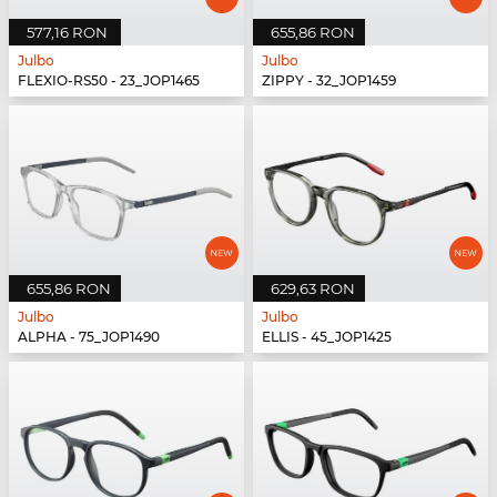
577,16 RON
655,86 RON
Julbo
Julbo
FLEXIO-RS50 - 23_JOP1465
ZIPPY - 32_JOP1459
655,86 RON
629,63 RON
Julbo
Julbo
ALPHA - 75_JOP1490
ELLIS - 45_JOP1425