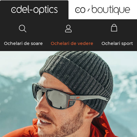
0
Ochelari de soare
Ochelari de vedere
Ochelari sport