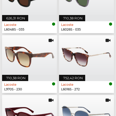
626,31 RON
710,38 RON
Lacoste
Lacoste
L6048S - 035
L6026S - 035
710,38 RON
752,42 RON
Lacoste
Lacoste
L970S - 230
L6016S - 272