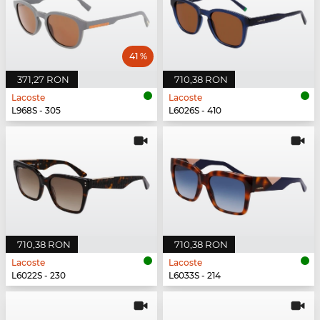
41 %
371,27 RON
710,38 RON
Lacoste
Lacoste
L968S - 305
L6026S - 410
710,38 RON
710,38 RON
Lacoste
Lacoste
L6022S - 230
L6033S - 214