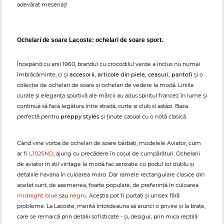
adevărat meseriaș!
Ochelari de soare Lacoste: ochelari de soare sport.
Începând cu anii 1960, brandul cu crocodilul verde a inclus nu numai
îmbrăcăminte, ci și
accesorii, articole din piele, ceasuri, pantofi
și o
colecție de ochelari de soare și ochelari de vedere la modă. Liniile
curate și eleganța sportivă ale mărcii au adus spiritul francez în lume și
continuă să facă legătura între stradă, curte și club și astăzi. Baza
perfectă pentru
preppy styles
și ținute casual cu o notă clasică.
Când vine vorba de ochelari de soare bărbați, modelele Aviator, cum
ar fi
L102SND
, ajung cu precădere în coșul de cumpărături. Ochelarii
de aviator în stil vintage la modă fac senzație cu podul lor dublu și
detaliile havana în culoarea maro. Dar ramele rectangulare clasice din
acetat sunt, de asemenea, foarte populare, de preferință în culoarea
midnight blue
sau
negru
. Aceștia pot fi purtați și unisex fără
probleme. La Lacoste, merită întotdeauna să arunci o privire și la brațe,
care se remarcă prin detalii sofisticate - și, desigur, prin mica reptilă