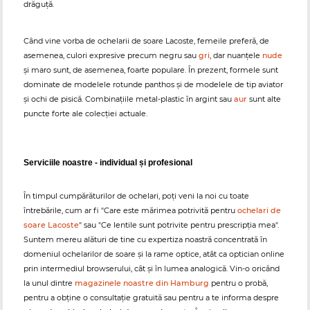
drăguță.
Când vine vorba de ochelarii de soare Lacoste, femeile preferă, de
asemenea, culori expresive precum negru sau
gri
, dar nuanțele
nude
și maro sunt, de asemenea, foarte populare. În prezent, formele sunt
dominate de modelele rotunde panthos și de modelele de tip aviator
și ochi de pisică. Combinațiile metal-plastic în argint sau
aur
sunt alte
puncte forte ale colecției actuale.
Serviciile noastre - individual și profesional
În timpul cumpărăturilor de ochelari, poți veni la noi cu toate
întrebările, cum ar fi "Care este mărimea potrivită pentru
ochelari de
soare Lacoste
" sau "Ce lentile sunt potrivite pentru prescripția mea".
Suntem mereu alături de tine cu expertiza noastră concentrată în
domeniul ochelarilor de soare și la rame optice, atât ca optician online
prin intermediul browserului, cât și în lumea analogică. Vin-o oricând
la unul dintre
magazinele noastre din Hamburg
pentru o probă,
pentru a obține o consultație gratuită sau pentru a te informa despre