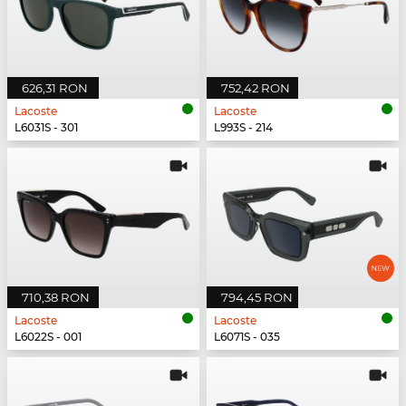
626,31 RON
752,42 RON
Lacoste
Lacoste
L6031S - 301
L993S - 214
710,38 RON
794,45 RON
Lacoste
Lacoste
L6022S - 001
L6071S - 035