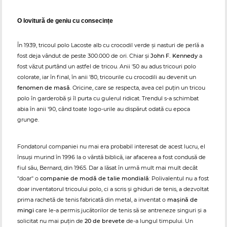
O lovitură de geniu cu consecințe
În 1939, tricoul polo Lacoste alb cu crocodil verde și nasturi de perlă a
fost deja vândut de peste 300.000 de ori. Chiar și
John F. Kennedy
a
fost văzut purtând un astfel de tricou. Anii '50 au adus tricouri polo
colorate, iar în final, în anii '80, tricourile cu crocodili au devenit un
fenomen de masă
. Oricine, care se respecta, avea cel puțin un tricou
polo în garderobă și îl purta cu gulerul ridicat. Trendul s-a schimbat
abia în anii '90, când toate logo-urile au dispărut odată cu epoca
grunge.
Fondatorul companiei nu mai era probabil interesat de acest lucru, el
însuși murind în 1996 la o vârstă biblică, iar afacerea a fost condusă de
fiul său, Bernard, din 1965. Dar a lăsat în urmă mult mai mult decât
"doar" o
companie de modă de talie mondială
: Polivalentul nu a fost
doar inventatorul tricoului polo, ci a scris și ghiduri de tenis, a dezvoltat
prima rachetă de tenis fabricată din metal, a inventat o
mașină de
mingi
care le-a permis jucătorilor de tenis să se antreneze singuri și a
solicitat nu mai puțin de
20 de brevete
de-a lungul timpului. Un