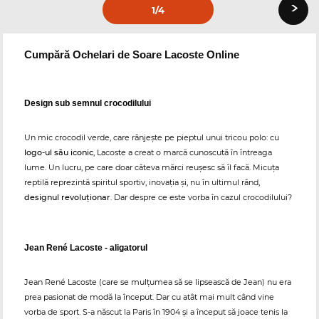
›
1
/4
Cumpără Ochelari de Soare Lacoste Online
Design sub semnul crocodilului
Un mic crocodil verde, care rânjește pe pieptul unui tricou polo: cu
logo-ul său iconic
, Lacoste a creat o marcă cunoscută în întreaga
lume. Un lucru, pe care doar câteva mărci reușesc să îl facă. Micuța
reptilă reprezintă spiritul sportiv, inovația și, nu în ultimul rând,
designul revoluționar
. Dar despre ce este vorba în cazul crocodilului?
Jean René Lacoste - aligatorul
Jean René Lacoste (care se mulțumea să se lipsească de Jean) nu era
prea pasionat de modă la început. Dar cu atât mai mult când vine
vorba de sport. S-a născut la Paris în 1904 și a început să joace tenis la