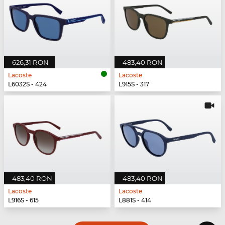
626,31 RON
483,40 RON
Lacoste
Lacoste
L6032S - 424
L915S - 317
483,40 RON
483,40 RON
Lacoste
Lacoste
L916S - 615
L881S - 414