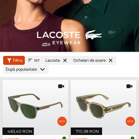
filtru
Lacoste
Ochelari de soare
167
483,40 RON
710,38 RON