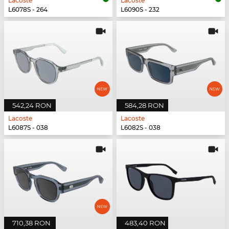
Lacoste
Lacoste
L6078S - 264
L6090S - 232
542,24 RON
584,28 RON
Lacoste
Lacoste
L6087S - 038
L6082S - 038
710,38 RON
483,40 RON