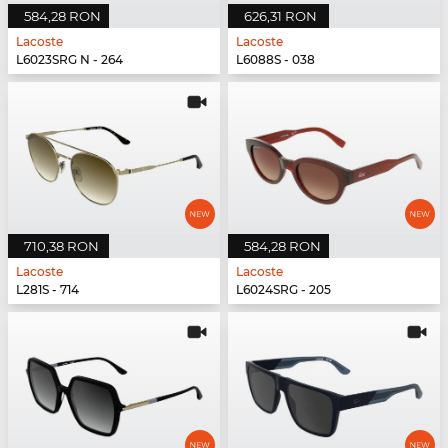
584,28 RON
626,31 RON
Lacoste
Lacoste
L6023SRG N - 264
L6088S - 038
710,38 RON
584,28 RON
Lacoste
Lacoste
L281S - 714
L6024SRG - 205