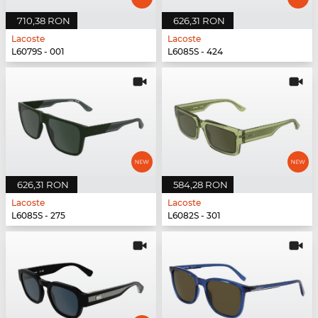
710,38 RON
626,31 RON
Lacoste
Lacoste
L6079S - 001
L6085S - 424
626,31 RON
584,28 RON
Lacoste
Lacoste
L6085S - 275
L6082S - 301