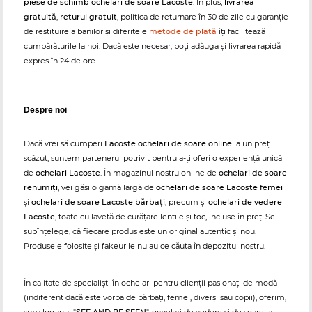
piese de schimb ochelari de soare Lacoste
. În plus,
livrarea
gratuită
,
returul gratuit
, politica de returnare în 30 de zile cu garanție
de restituire a banilor și diferitele
metode de plată
îți facilitează
cumpărăturile la noi. Dacă este necesar, poți adăuga și livrarea rapidă
expres în 24 de ore.
Despre noi
Dacă vrei să cumperi
Lacoste ochelari de soare online
la un preț
scăzut, suntem partenerul potrivit pentru a-ți oferi o experiență unică
de
ochelari Lacoste
. În magazinul nostru online de
ochelari de soare
renumiți
, vei găsi o gamă largă de
ochelari de soare Lacoste femei
și
ochelari de soare Lacoste bărbați
, precum și
ochelari de vedere
Lacoste
, toate cu lavetă de curățare lentile și toc, incluse în preț. Se
subînțelege, că fiecare produs este un original autentic și nou.
Produsele folosite și fakeurile nu au ce căuta în depozitul nostru.
În calitate de specialiști în ochelari pentru clienții pasionați de modă
(indiferent dacă este vorba de bărbați, femei, diverși sau copii), oferim,