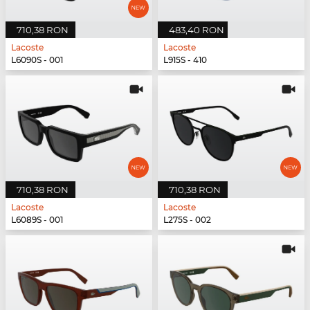
710,38 RON
483,40 RON
Lacoste
Lacoste
L6090S - 001
L915S - 410
710,38 RON
710,38 RON
Lacoste
Lacoste
L6089S - 001
L275S - 002