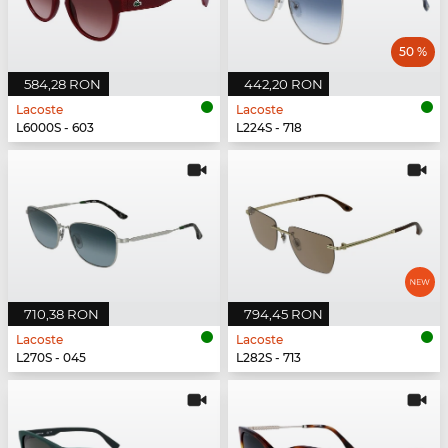
50 %
584,28 RON
442,20 RON
Lacoste
Lacoste
L6000S - 603
L224S - 718
710,38 RON
794,45 RON
Lacoste
Lacoste
L270S - 045
L282S - 713