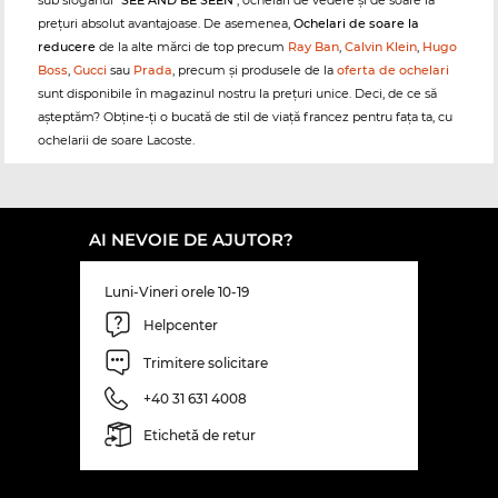
sub sloganul "
SEE AND BE SEEN
", ochelari de vedere și de soare la
prețuri absolut avantajoase. De asemenea,
Ochelari de soare la
reducere
de la alte mărci de top precum
Ray Ban
,
Calvin Klein
,
Hugo
Boss
,
Gucci
sau
Prada
, precum și produsele de la
oferta de ochelari
sunt disponibile în magazinul nostru la prețuri unice. Deci, de ce să
așteptăm? Obține-ți o bucată de stil de viață francez pentru fața ta, cu
ochelarii de soare Lacoste.
AI NEVOIE DE AJUTOR?
Luni-Vineri orele 10-19
Helpcenter
Trimitere solicitare
+40 31 631 4008
Etichetă de retur