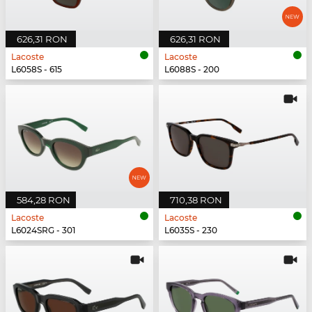
626,31 RON
626,31 RON
Lacoste
Lacoste
L6058S - 615
L6088S - 200
584,28 RON
710,38 RON
Lacoste
Lacoste
L6024SRG - 301
L6035S - 230