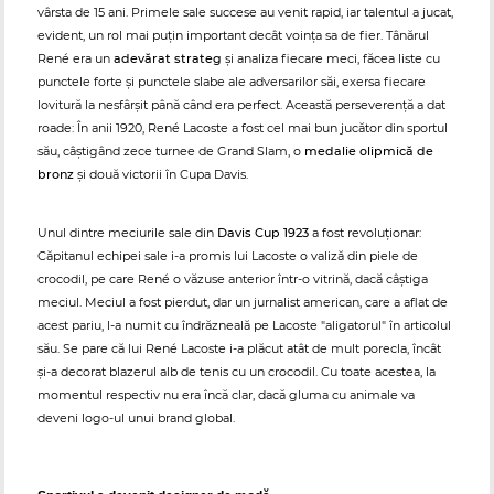
vârsta de 15 ani. Primele sale succese au venit rapid, iar talentul a jucat,
evident, un rol mai puțin important decât voința sa de fier. Tânărul
René era un
adevărat strateg
și analiza fiecare meci, făcea liste cu
punctele forte și punctele slabe ale adversarilor săi, exersa fiecare
lovitură la nesfârșit până când era perfect. Această perseverență a dat
roade: În anii 1920, René Lacoste a fost cel mai bun jucător din sportul
său, câștigând zece turnee de Grand Slam, o
medalie olipmică de
bronz
și două victorii în Cupa Davis.
Unul dintre meciurile sale din
Davis Cup 1923
a fost revoluționar:
Căpitanul echipei sale i-a promis lui Lacoste o valiză din piele de
crocodil, pe care René o văzuse anterior într-o vitrină, dacă câștiga
meciul. Meciul a fost pierdut, dar un jurnalist american, care a aflat de
acest pariu, l-a numit cu îndrăzneală pe Lacoste "aligatorul" în articolul
său. Se pare că lui René Lacoste i-a plăcut atât de mult porecla, încât
și-a decorat blazerul alb de tenis cu un crocodil. Cu toate acestea, la
momentul respectiv nu era încă clar, dacă gluma cu animale va
deveni logo-ul unui brand global.