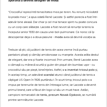
Sportivul a devenit designer de modă
"Crocodilul reprezintă tenacitatea mea pe teren. Nu renunț niciodată
la prada mea "
, a spus odată René Lacoste. Și astfel porecla a fost într-
adevăr bine aleasă. Dar chiar și cel mai tenace spirit nu poate concura
cu un corp care slăbește. Lacoste a fost nevoit să renunțe la tenis la
începutul anilor 1930 din cauza unei boli pulmonare. Ce noroc că își
descoperise deja o a doua pasiune -
moda
avea să devină vocația sa.
Trebuie să știi, că jucătorii de tenis din acea vreme încă purtau
pantaloni plisați și cămăși amidonoase cu manșete. Acesta arăta destul
de elegant, dar era și foarte incomod. Prin urmare, René Lacoste avea
o cămașă cu mânecă scurtă și guler din piqué din bumbac ușor - cu
crocodilul său pe piept, bineînțeles. Astfel,
s-a inventat tricoul polo
și,
în același timp, un adevărat
scandal
atunci când jucătorul de tenis a
câștigat US Open în 1926 purtându-l. În scurt timp, tricoul polo s-a
impus pe terenurile de tenis din întreaga lume, iar Lacoste a devenit
primul brand, care a făcut din logo-ul său un must-have. Astăzi,
campioni remarcabili de
tenis, precum Novak Djokovic
, se numără
printre semnăturile Lacoste.