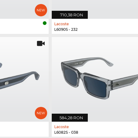
710,38 RON
Lacoste
L6090S - 232
584,28 RON
Lacoste
L6082S - 038