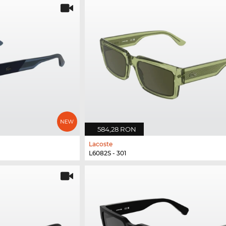
584,28 RON
Lacoste
L6082S - 301