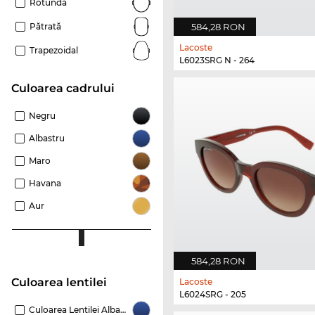
Rotundă
584,28 RON
Pătrată
Lacoste
Trapezoidal
L6023SRG N - 264
Culoarea cadrului
Negru
Albastru
Maro
Havana
Aur
584,28 RON
Culoarea lentilei
Lacoste
L6024SRG - 205
Culoarea Lentilei Albastru