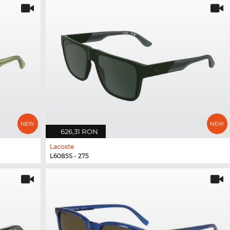
626,31 RON
Lacoste
L6085S - 275