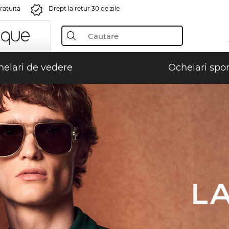
gratuita
Drept la retur 30 de zile
elari de vedere
Ochelari spor