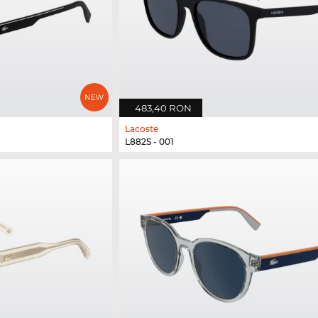
483,40 RON
Lacoste
L882S - 001