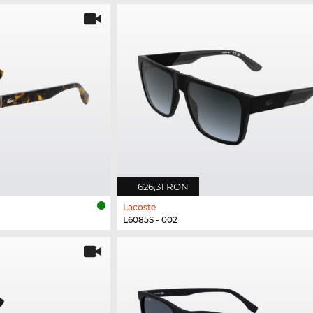
626,31 RON
Lacoste
L6085S - 002