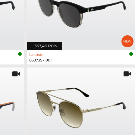
567,46 RON
Lacoste
L6073S - 001