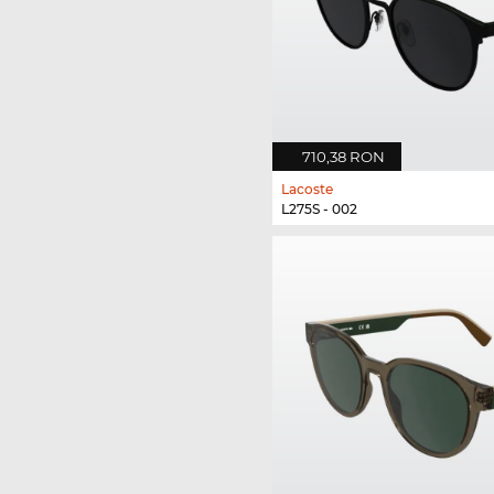
710,38 RON
Lacoste
L275S - 002