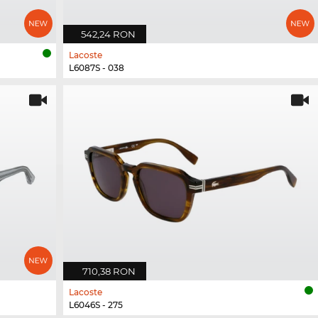
542,24 RON
Lacoste
L6087S - 038
710,38 RON
Lacoste
L6046S - 275