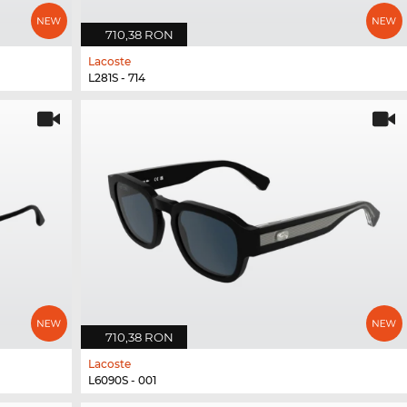
710,38 RON
Lacoste
L281S - 714
710,38 RON
Lacoste
L6090S - 001