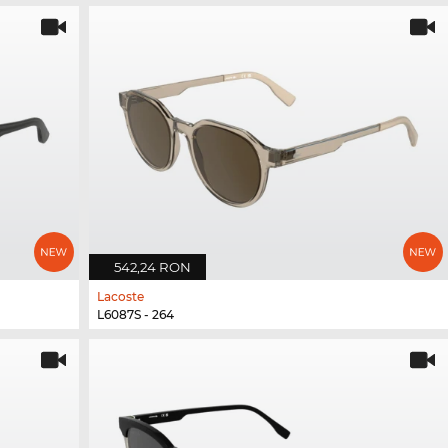
542,24 RON
Lacoste
L6087S - 264