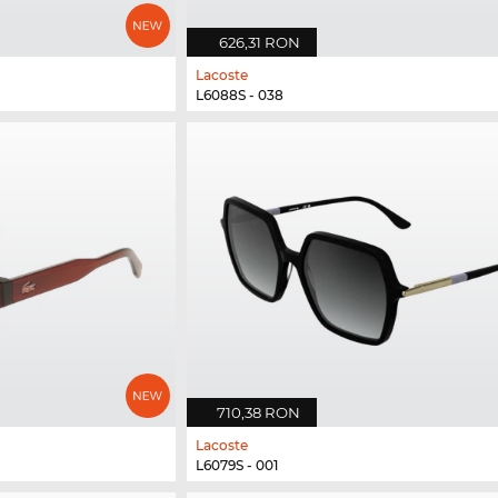
626,31 RON
Lacoste
L6088S - 038
710,38 RON
Lacoste
L6079S - 001