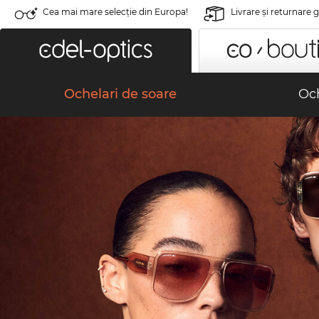
Cea mai mare selecție din Europa!
Livrare şi returnare 
Ochelari de soare
Och