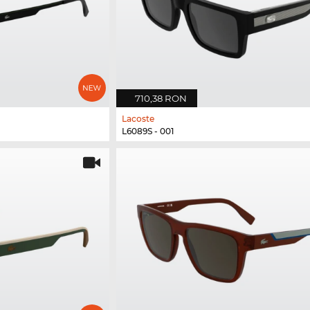
710,38 RON
Lacoste
L6089S - 001