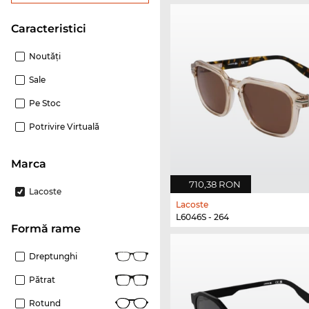
Caracteristici
Noutăţi
Sale
Pe Stoc
Potrivire Virtuală
marca
710,38 RON
Lacoste
Lacoste
L6046S - 264
Formă rame
Dreptunghi
Pătrat
Rotund