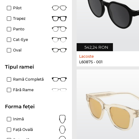
Pilot
Trapez
Panto
Cat-Eye
542,24 RON
Oval
Lacoste
L6087S - 001
Tipul ramei
Ramă Completă
Fără Rame
Forma feței
Inimă
Față Ovală