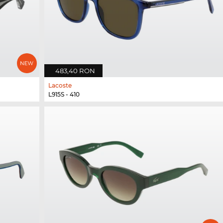
483,40 RON
Lacoste
L915S - 410