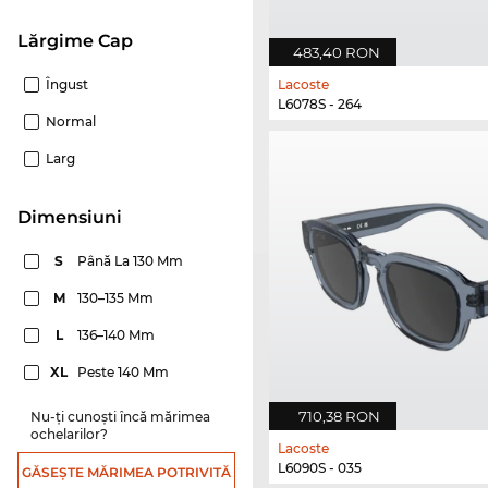
Lărgime Cap
483,40 RON
Îngust
Lacoste
L6078S - 264
Normal
Larg
dimensiuni
S
Până La 130 Mm
M
130–135 Mm
L
136–140 Mm
XL
Peste 140 Mm
710,38 RON
Nu-ți cunoști încă mărimea
ochelarilor?
Lacoste
L6090S - 035
GĂSEȘTE MĂRIMEA POTRIVITĂ