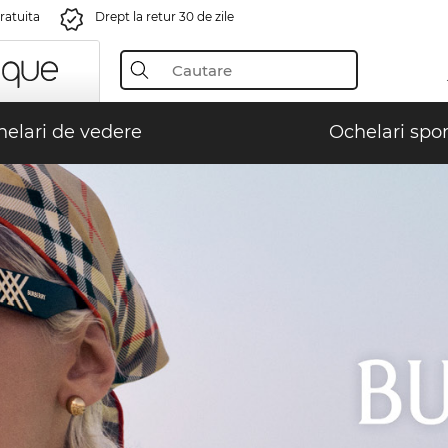
gratuita
Drept la retur 30 de zile
elari de vedere
Ochelari spor