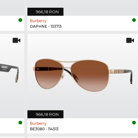
966,18 RON
Burberry
DAPHNE - 133713
966,18 RON
Burberry
BE3080 - 114513