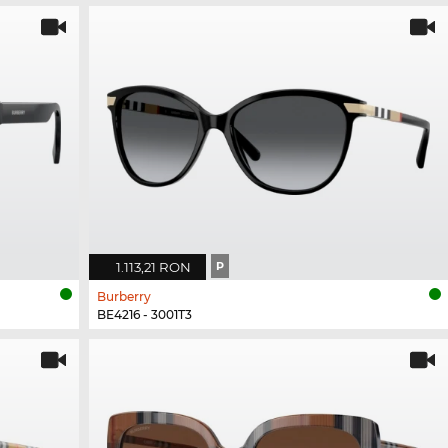
1.113,21 RON
P
Burberry
BE4216 - 3001T3