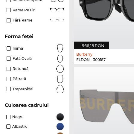
Rame Pe Fir
Fără Rame
Forma feței
966,18 RON
Inimă
Burberry
Față Ovală
ELDON - 300187
Rotundă
Pătrată
Trapezoidal
Culoarea cadrului
Negru
Albastru