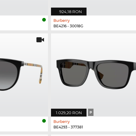
924,18 RON
Burberry
BE4216 - 30018G
1.029,20 RON
P
Burberry
BE4293 - 377381