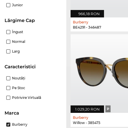
Junior
966,18 RON
Lărgime Cap
Burberry
BE4291 - 346487
Îngust
Normal
Larg
Caracteristici
Noutăţi
Pe Stoc
Potrivire Virtuală
1.029,20 RON
P
marca
Burberry
Willow - 3854T5
Burberry