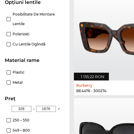
Opțiuni lentile
Posibilitate De Montare
Lentile
Polarizaţi
Cu Lentile Oglindă
Material rame
Plastic
1.155,22 RON
Metal
Burberry
BE4476 - 300274
Preţ
–
✓
250 – 550
549 – 800