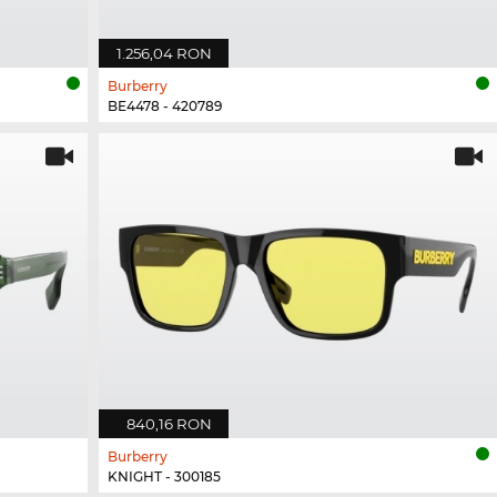
1.256,04 RON
Burberry
BE4478 - 420789
840,16 RON
Burberry
KNIGHT - 300185