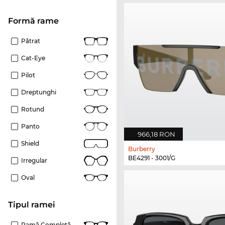
Formă rame
Pătrat
Cat-Eye
Pilot
Dreptunghi
Rotund
Panto
966,18 RON
Shield
Burberry
BE4291 - 3001/G
Irregular
Oval
Tipul ramei
Ramă Completă