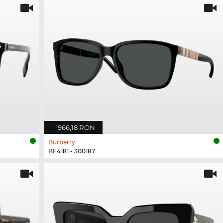
966,18 RON
Burberry
BE4181 - 300187