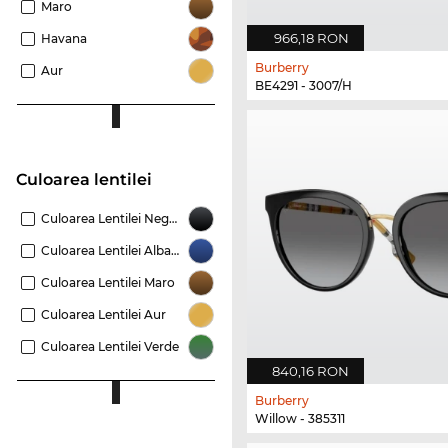
Maro
966,18 RON
Havana
Burberry
Aur
BE4291 - 3007/H
Culoarea lentilei
Culoarea Lentilei Negru
Culoarea Lentilei Albastru
Culoarea Lentilei Maro
Culoarea Lentilei Aur
Culoarea Lentilei Verde
840,16 RON
Burberry
Willow - 385311