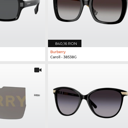
840,16 RON
Burberry
Caroll - 38538G