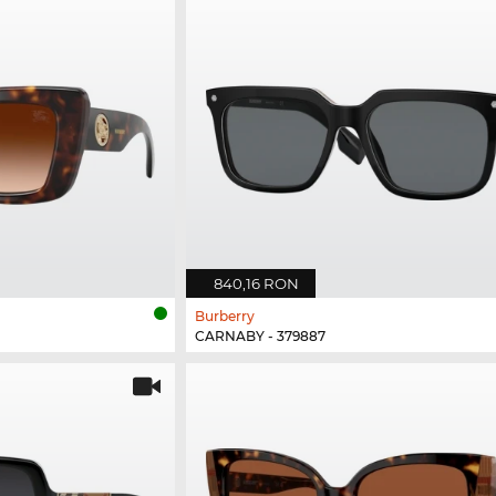
840,16 RON
Burberry
CARNABY - 379887