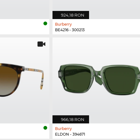
924,18 RON
Burberry
BE4216 - 300213
966,18 RON
Burberry
ELDON - 394671