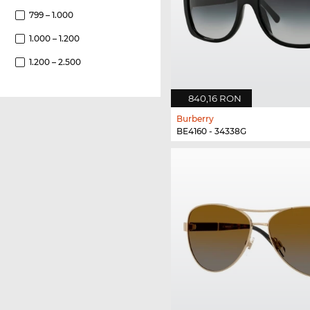
799 – 1.000
1.000 – 1.200
1.200 – 2.500
840,16 RON
Burberry
BE4160 - 34338G