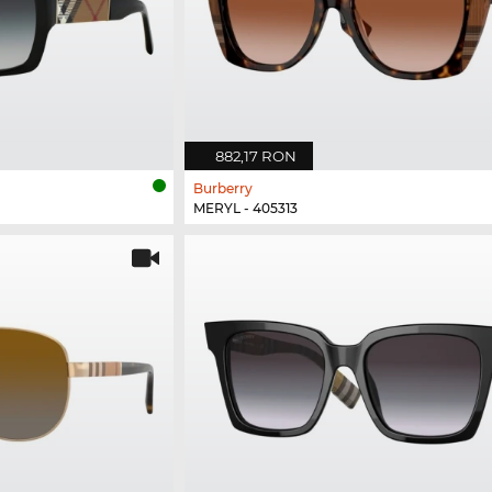
882,17 RON
Burberry
MERYL - 405313