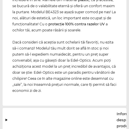
se bucură de o valabilitate eternă şi oferă un confort maxim
la purtare. Modelul BE4323 se aşază super comod pe nas! La
noi, alături de estetică, un loc important este ocupat şi de
funcţionalitate! Cu o
protecţie 100% contra razelor
UV
a
ochilor tăi, acum poate răsării şi soarele.
Dacă consideri că aceştia sunt ochelarii tăi favoriţi, nu ezita
să-i comanzi! Modelul tău mult dorit se află în stoc şi noi
putem să-l expediem numaidecât, pentru un preţ super
convenabil, aşa cu găseşti doar la Edel-Optics. Acum poţi
achiziţiona acest model la un preţ incredibil de avantajos, că
doar se ştie: Edel-Optics este un paradis pentru vânătorii de
chilipire! Ceea ce în alte magazine online este desemnat cu
„sale”, la noi înseamnă preţuri normale, care îţi permit să faci
economii zi de zi.
Inform
despr
produ