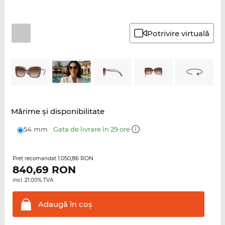
Potrivire virtuală
Mărime şi disponibilitate
54 mm
Gata de livrare în 29 ore
1.050,86 RON
Preţ recomandat
840,69
RON
incl. 21.00% TVA
Adaugă în
coş