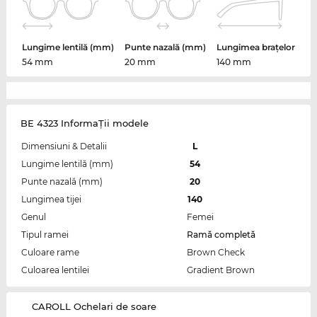
Lungime lentilă (mm)
Punte nazală (mm)
Lungimea brațelor
54 mm
20 mm
140 mm
BE 4323 InformaŢii modele
Dimensiuni & Detalii
L
Lungime lentilă (mm)
54
Punte nazală (mm)
20
Lungimea tijei
140
Genul
Femei
Tipul ramei
Ramă completă
Culoare rame
Brown Check
Culoarea lentilei
Gradient Brown
‌CAROLL Ochelari de soare