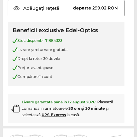
Adăugați
rețetă
departe 299,02 RON
Beneficii exclusive Edel-Optics
Stoc disponibil
7
BE4323
Livrare şi returnare gratuita
Drept la retur 30 de zile
Preţuri avantajoase
Cumpărare în cont
Livrare garantată până în
12 august 2026
:
Plasează
comanda în următoarele
30 ore şi 30 minute
şi
selectează
UPS-Express
la casă.