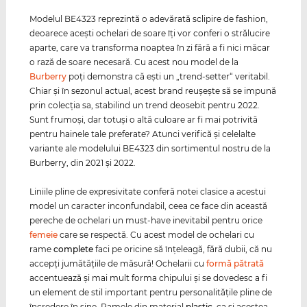
Modelul BE4323 reprezintă o adevărată sclipire de fashion,
deoarece aceşti ochelari de soare îţi vor conferi o strălucire
aparte, care va transforma noaptea în zi fără a fi nici măcar
o rază de soare necesară. Cu acest nou model de la
Burberry
poţi demonstra că eşti un „trend-setter“ veritabil.
Chiar şi în sezonul actual, acest brand reuşeşte să se impună
prin colecţia sa, stabilind un trend deosebit pentru 2022.
Sunt frumoşi, dar totuşi o altă culoare ar fi mai potrivită
pentru hainele tale preferate? Atunci verifică şi celelalte
variante ale modelului BE4323 din sortimentul nostru de la
Burberry, din 2021 şi 2022.
Liniile pline de expresivitate conferă notei clasice a acestui
model un caracter inconfundabil, ceea ce face din această
pereche de ochelari un must-have inevitabil pentru orice
femeie
care se respectă. Cu acest model de ochelari cu
rame
complete
faci pe oricine să înţeleagă, fără dubii, că nu
accepţi jumătăţiile de măsură! Ochelarii cu
formă pătrată
accentuează şi mai mult forma chipului şi se dovedesc a fi
un element de stil important pentru personalităţile pline de
încredere în sine. Ramele din material
plastic
, ca şi acestea,