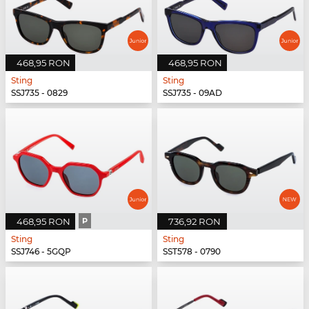
468,95 RON
468,95 RON
Sting
Sting
SSJ735 - 0829
SSJ735 - 09AD
468,95 RON
P
736,92 RON
Sting
Sting
SSJ746 - 5GQP
SST578 - 0790