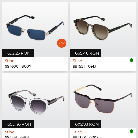
692,25 RON
665,46 RON
Sting
Sting
SST600 - 300Y
SST521 - 0913
665,46 RON
602,93 RON
Sting
Sting
SST513 - 03GU
SST358 - 0203