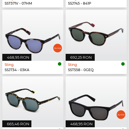
SST571V - 07HM
SSJ745 - 841P
468,95 RON
692,25 RON
Sting
Sting
SSJ734 - 03KA
SST558 - 0GEQ
665,46 RON
468,95 RON