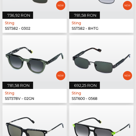
736,92 RON
781,58 RON
Sting
Sting
SST582 - 0302
SST582 - 8HTG
781,58 RON
692,25 RON
Sting
Sting
SST578V - 02GN
SST600 - 0568