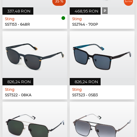
35 %
337,48 RON
468,95 RON
P
Sting
Sting
SST153 - 648R
SSJ744 - 700P
826,24 RON
826,24 RON
Sting
Sting
SST522 - 08KA
SST523 - 0SB3