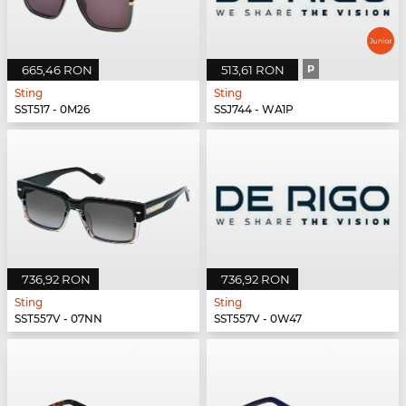
665,46 RON
513,61 RON
P
Sting
Sting
SST517 - 0M26
SSJ744 - WA1P
736,92 RON
736,92 RON
Sting
Sting
SST557V - 07NN
SST557V - 0W47