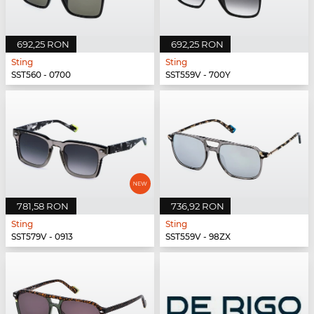
692,25 RON
692,25 RON
Sting
Sting
SST560 - 0700
SST559V - 700Y
781,58 RON
736,92 RON
Sting
Sting
SST579V - 0913
SST559V - 98ZX