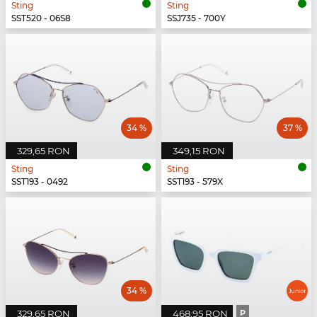
Sting
Sting
SST520 - 06S8
SSJ735 - 700Y
34 %
37 %
329,65 RON
349,15 RON
Sting
Sting
SST193 - 0492
SST193 - 579X
34 %
329,65 RON
468,95 RON
P