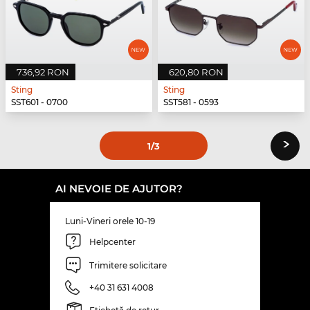
736,92 RON
620,80 RON
Sting
Sting
SST601 - 0700
SST581 - 0593
›
1
/3
AI NEVOIE DE AJUTOR?
Luni-Vineri orele 10-19
Helpcenter
Trimitere solicitare
+40 31 631 4008