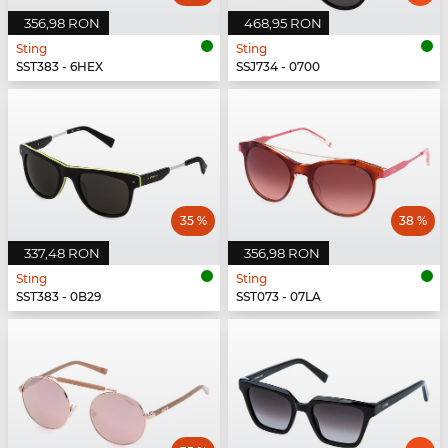
356,98 RON
468,95 RON
Sting
Sting
SST383 - 6HEX
SSJ734 - 0700
35 %
38 %
337,48 RON
356,98 RON
Sting
Sting
SST383 - 0B29
SST073 - 07LA