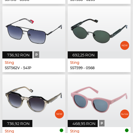
736,92 RON
P
692,25 RON
Sting
Sting
SST562V - 541P
SST599 - 0568
736,92 RON
468,95 RON
P
Sting
Sting