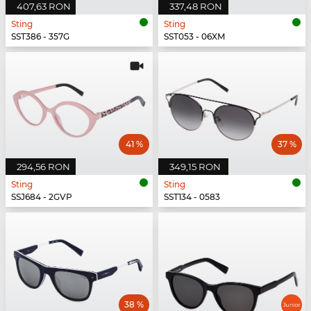
407,63 RON
337,48 RON
Sting
Sting
SST386 - 357G
SST053 - 06XM
41 %
37 %
294,56 RON
349,15 RON
Sting
Sting
SSJ684 - 2GVP
SST134 - 0583
38 %