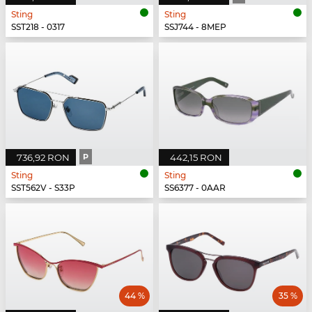
Sting
Sting
SST218 - 0317
SSJ744 - 8MEP
736,92 RON
P
442,15 RON
Sting
Sting
SST562V - S33P
SS6377 - 0AAR
44 %
35 %