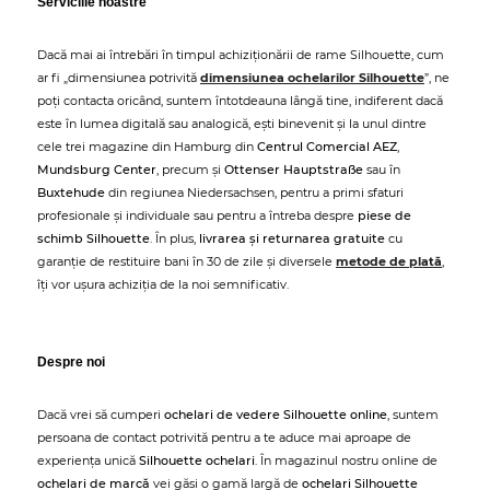
Serviciile noastre
Dacă mai ai întrebări în timpul achiziționării de rame Silhouette, cum
ar fi „dimensiunea potrivită
dimensiunea ochelarilor Silhouette
”, ne
poți contacta oricând, suntem întotdeauna lângă tine, indiferent dacă
este în lumea digitală sau analogică, ești binevenit și la unul dintre
cele trei magazine din Hamburg din
Centrul Comercial AEZ
,
Mundsburg Center
, precum și
Ottenser Hauptstraße
sau în
Buxtehude
din regiunea Niedersachsen, pentru a primi sfaturi
profesionale și individuale sau pentru a întreba despre
piese de
schimb Silhouette
. În plus,
livrarea și returnarea gratuite
cu
garanție de restituire bani în 30 de zile și diversele
metode de plată
,
îți vor ușura achiziția de la noi semnificativ.
Despre noi
Dacă vrei să cumperi
ochelari de vedere Silhouette online
, suntem
persoana de contact potrivită pentru a te aduce mai aproape de
experiența unică
Silhouette ochelari
. În magazinul nostru online de
ochelari de marcă
vei găsi o gamă largă de
ochelari Silhouette