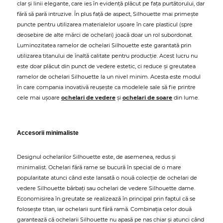
clar și linii elegante, care ies în evidență plăcut pe fața purtătorului, dar
fără să pară intruzive. În plus față de aspect, Silhouette mai primește
puncte pentru utilizarea materialelor ușoare în care plasticul (spre
deosebire de alte mărci de ochelari) joacă doar un rol subordonat.
Luminozitatea ramelor de ochelari Silhouette este garantată prin
utilizarea titanului de înaltă calitate pentru producție. Acest lucru nu
este doar plăcut din punct de vedere estetic, ci reduce și greutatea
ramelor de ochelari Silhouette la un nivel minim. Acesta este modul
în care compania inovativă reușește ca modelele sale să fie printre
cele mai ușoare
ochelari de vedere
și
ochelari de soare
din lume.
Accesorii minimaliste
Designul ochelarilor Silhouette este, de asemenea, redus și
minimalist. Ochelari fără rame se bucură în special de o mare
popularitate atunci când este lansată o nouă colecție de ochelari de
vedere Silhouette bărbați sau ochelari de vedere Silhouette dame.
Economisirea în greutate se realizează în principal prin faptul că se
folosește titan, iar ochelarii sunt fără ramă. Combinația celor două
garantează că ochelarii Silhouette nu apasă pe nas chiar și atunci când