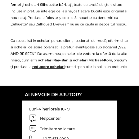
femei
și
ochelari Silhouette bărbați
, toate cu lavetă de șters și toc
incluse în preț. Se înțelege de la sine, că fiecare bucată este original și
nou-nouț. Produsele folosite și copiile Silhouette cu denumiri ca
„Silhuette” sau „Silhouett Eyewear” nu au ce căuta în depozitul nostru.
Ca specialiști în ochelari pentru clienții pasionați de modă, oferim chiar
și ochelari de soare polarizați la prețuri avantajoase sub sloganul „
SEE
AND BE SEEN
”. De asemenea,
ochelari de vedere la ofertă
de la alte
mărci, cum ar fi
ochelari Ray-Ban
și
ochelari Michael-Kors
, precum
și produse la
reducere ochelari
sunt disponibile la noi la un preț unic.
AI NEVOIE DE AJUTOR?
Luni-Vineri orele 10-19
Helpcenter
Trimitere solicitare
+40 31 631 4008