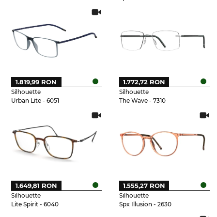
1.819,99 RON
1.772,72 RON
Silhouette
Silhouette
Urban Lite - 6051
The Wave - 7310
1.649,81 RON
1.555,27 RON
Silhouette
Silhouette
Lite Spirit - 6040
Spx Illusion - 2630