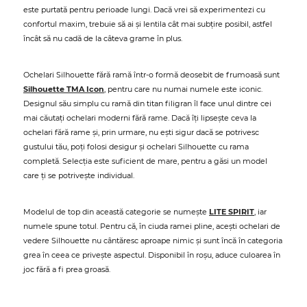
este purtată pentru perioade lungi. Dacă vrei să experimentezi cu
confortul maxim, trebuie să ai și lentila cât mai subțire posibil, astfel
încât să nu cadă de la câteva grame în plus.
Ochelari Silhouette fără ramă într-o formă deosebit de frumoasă sunt
Silhouette TMA Icon
, pentru care nu numai numele este iconic.
Designul său simplu cu ramă din titan filigran îl face unul dintre cei
mai căutați ochelari moderni fără rame. Dacă îți lipsește ceva la
ochelari fără rame și, prin urmare, nu ești sigur dacă se potrivesc
gustului tău, poți folosi desigur și ochelari Silhouette cu rama
completă. Selecția este suficient de mare, pentru a găsi un model
care ți se potrivește individual.
Modelul de top din această categorie se numește
LITE SPIRIT
, iar
numele spune totul. Pentru că, în ciuda ramei pline, acești ochelari de
vedere Silhouette nu cântăresc aproape nimic și sunt încă în categoria
grea în ceea ce privește aspectul. Disponibil în roșu, aduce culoarea în
joc fără a fi prea groasă.