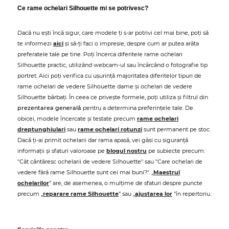
Ce rame ochelari Silhouette mi se potrivesc?
Dacă nu ești încă sigur, care modele ți s-ar potrivi cel mai bine, poți să
te informezi
aici
și să-ți faci o impresie, despre cum ar putea arăta
preferatele tale pe tine. Poți încerca diferitele rame ochelari
Silhouette practic, utilizând webcam-ul sau încărcând o fotografie tip
portret. Aici poți verifica cu ușurință majoritatea diferitelor tipuri de
rame ochelari de vedere Silhouette dame și ochelari de vedere
Silhouette bărbați. În ceea ce privește formele, poți utiliza și filtrul din
prezentarea generală
pentru a determina preferințele tale. De
obicei, modele încercate și testate precum
rame ochelari
dreptunghiulari
sau
rame ochelari rotunzi
sunt permanent pe stoc.
Dacă ți-ai primit ochelarii dar rama apasă, vei găsi cu siguranță
informații și sfaturi valoroase pe
blogul nostru
pe subiecte precum:
"Cât cântăresc ochelarii de vedere Silhouette" sau "Care ochelari de
vedere fără rame Silhouette sunt cei mai buni?". „
Maestrul
ochelarilor
” are, de asemenea, o mulțime de sfaturi despre puncte
precum „
reparare rame Silhouette
” sau „
ajustarea lor
"în repertoriu.