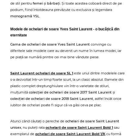
de stil pentru
femei
și
bărbați
. Și toate acestea coboară direct de pe
podium, fiind întotdeauna prevăzute cu exclusiva și legendara
monogramă YSL
.
Modele de ochelari de soare Yves Saint Laurent - o bucățică din
eternitate
Gama de ochelari de soare Yves Saint Laurent
convinge cu
diferitele sale modele care au devenit un nume în lumea modei, iar
pe piață se numără printre cei mai bine vândute piese.
Saint Laurent ochelari de soare SL 1
este unul dintre modelele care
s-a dezvoltat într-un timp foarte scurt, la un clasic absolut. Ramele din
plastic complet dreptunghiulare vin într-o varietate de stiluri,
mulțumită
colecției de ochelari de soare 2017 Saint Laurent
și
colecției de ochelari de soare 2018 Saint Laurent
, astfel încât orice
iubitor de ochelari poate fi sigur că va găsi ceva pe plac.
Atunci când căutați o pereche de
ochelari de soare Saint Laurent
unisex
, nu puteți rata
ochelarii de soare Saint Laurent Bold 1
sau
exemplarul de
ochelari de soare Saint Laurent Bold 1/K
cu formă