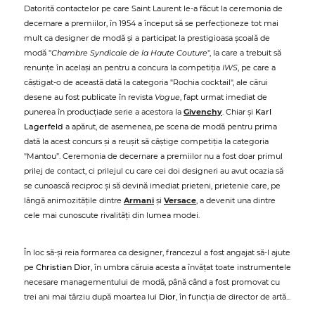
Datorită contactelor pe care Saint Laurent le-a făcut la ceremonia de
decernare a premiilor, în 1954 a început să se perfecționeze tot mai
mult ca designer de modă și a participat la prestigioasa școală de
modă "
Chambre Syndicale de la Haute Couture
", la care a trebuit să
renunțe în același an pentru a concura la competiția
IWS
, pe care a
câștigat-o de această dată la categoria "Rochia cocktail", ale cărui
desene au fost publicate în revista
Vogue
, fapt urmat imediat de
punerea în producțiade serie a acestora la
Givenchy
. Chiar și
Karl
Lagerfeld
a apărut, de asemenea, pe scena de modă pentru prima
dată la acest concurs și a reușit să câștige competiția la categoria
"Mantou”. Ceremonia de decernare a premiilor nu a fost doar primul
prilej de contact, ci prilejul cu care cei doi designeri au avut ocazia să
se cunoască reciproc și să devină imediat prieteni, prietenie care, pe
lângă animozitățile dintre
Armani
și
Versace
, a devenit una dintre
cele mai cunoscute rivalități din lumea modei.
În loc să-și reia formarea ca designer, francezul a fost angajat să-l ajute
pe
Christian Dior
, în umbra căruia acesta a învățat toate instrumentele
necesare managementului de modă, până când a fost promovat cu
trei ani mai târziu după moartea lui
Dior
, în funcția de director de artă...