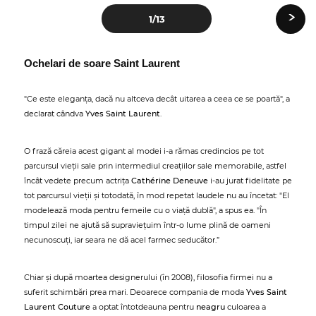
›
1
/13
Ochelari de soare Saint Laurent
"Ce este eleganța, dacă nu altceva decât uitarea a ceea ce se poartă", a
declarat cândva
Yves Saint Laurent
.
O frază căreia acest gigant al modei i-a rămas credincios pe tot
parcursul vieții sale prin intermediul creațiilor sale memorabile, astfel
încât vedete precum actrița
Cathérine Deneuve
i-au jurat fidelitate pe
tot parcursul vieții și totodată, în mod repetat laudele nu au încetat: "El
modelează moda pentru femeile cu o viață dublă", a spus ea. "În
timpul zilei ne ajută să supraviețuim într-o lume plină de oameni
necunoscuți, iar seara ne dă acel farmec seducător.”
Chiar și după moartea designerului (în 2008), filosofia firmei nu a
suferit schimbări prea mari. Deoarece compania de moda
Yves Saint
Laurent Couture
a optat întotdeauna pentru
neagru
culoarea a