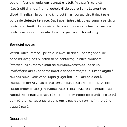
poate fi foarte simplu
rambursat gratuit
, în cazul în care vă
răzgândiți din nou. Numai
ochelarii de soare Saint Laurent cu
dioptrii
realizați la comandă, nu pot fi rambursați decât dacă este
vorba de
defecte tehnice
. Dacă aveți întrebări, puteși suna la serviciul
nostru cu clienți prin numărul de telefon local sau direct la personalul
nostru din unul dintre cele două
magazine din Hamburg
.
Serviciul nostru
Pentru orice întrebări pe care le aveți în timpul achiziționării de
ochelari, aveți posibilitatea să ne contactați în orice moment.
Întotdeauna suntem alături de dumneavoastră dorind să vă
împărtășim din experiența noastră concentrată, fie în lumea digitală
sau cea reală. Doar veniți rapid și ușor într-unul din cele două
magazine din
AEZ
sau din
Ottenser Hauptstraße
pentru a vă oferi
sfaturi profesionale și individualizate. În plus,
livrarea standard
sau
rapidă
,
returnarea gratuită
și diferitele
metode de plată
facilitează
cumpărăturile. Acest lucru transformă navigarea online într-o trăire
vizuală reală.
Despre noi