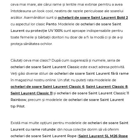
ceva mai mare, ale cărui rame și lentile mai extinse pemtru a avea
întotdeauna un look cool, neatins de razele periculoase ale soarelui
arzător. Asemănători sunt și
ochelarii de soare Saint Laurent Bold 2
cu aspectul lor clasic
Panto
. Modelele de
ochelari de soare Saint
Laurent cu protecție UV 100%
sunt aproape indispensabile pentru
toate femeile și bărbații doritori nu doar de a fi la modă ci și de a-și
proteja sănătatea ochilor.
Căutați ceva mai clasic? După cum sugerează și numele, seria de
ochelari de soare Saint Laurent Classic
este exact adresa potrivită.
Veți găsi diverse stiluri de
ochelari de soare Saint Laurent fără rame
în magazinul nostru online. Un sfat: nu puteți rata modelele de
ochelari de soare Saint Laurent Classic 6
,
Saint Laurent Classic 8
,
Saint Laurent Classic 11
și
ochelari de soare Saint Laurent Classic 11
Rainbow
, precum și modelele de
ochelari de soare Saint Laurent
tip Pilot
.
Există mai multe opțiuni pentru modelele de
ochelari de soare Saint
Laurent cu rame rotunde
: din noua colecție dorim să vă oferim
ochelari de soare Saint Laurent Rope
(
Saint Laurent SL M26 Rope