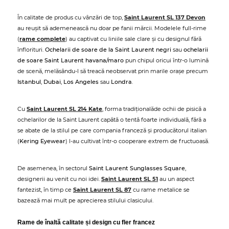
În calitate de produs cu vânzări de top,
Saint Laurent SL 137 Devon
au reușit să ademenească nu doar pe fanii mărcii. Modelele full-rime
(
rame complete
) au captivat cu liniile sale clare și cu designul fără
înflorituri.
Ochelarii de soare de la Saint Laurent negri
sau
ochelarii
de soare Saint Laurent havana/maro
pun chipul oricui într-o lumină
de scenă, melăsându-l să treacă neobservat prin marile orașe precum
Istanbul
,
Dubai
,
Los Angeles
sau
Londra
.
Cu
Saint Laurent SL 214 Kate
, forma tradiționalăde ochii de pisică a
ochelarilor de la Saint Laurent capătă o tentă foarte individuală, fără a
se abate de la stilul pe care compania franceză și producătorul italian
(
Kering Eyewear
) l-au cultivat într-o cooperare extrem de fructuoasă.
De asemenea, în sectorul
Saint Laurent Sunglasses Square
,
designerii au venit cu noi idei.
Saint Laurent SL 51
au un aspect
fantezist, în timp ce
Saint Laurent SL 87
cu rame metalice se
bazează mai mult pe aprecierea stilului clasicului.
Rame de înaltă calitate și design cu fler francez