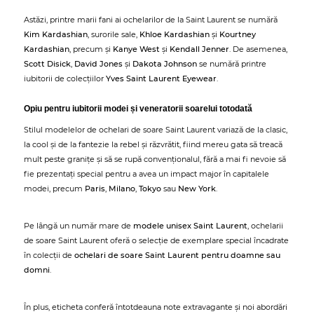
Astăzi, printre marii fani ai ochelarilor de la Saint Laurent se numără
Kim Kardashian
, surorile sale,
Khloe Kardashian
și
Kourtney
Kardashian
, precum și
Kanye West
și
Kendall Jenner
. De asemenea,
Scott Disick
,
David Jones
și
Dakota Johnson
se numără printre
iubitorii de colecțiilor
Yves Saint Laurent Eyewear
.
Opiu pentru iubitorii modei și veneratorii soarelui totodată
Stilul modelelor de ochelari de soare Saint Laurent variază de la clasic,
la cool și de la fantezie la rebel și răzvrătit, fiind mereu gata să treacă
mult peste granițe și să se rupă convenționalul, fără a mai fi nevoie să
fie prezentați special pentru a avea un impact major în capitalele
modei, precum
Paris
,
Milano
,
Tokyo
sau
New York
.
Pe lângă un număr mare de
modele unisex Saint Laurent
, ochelarii
de soare Saint Laurent oferă o selecție de exemplare special încadrate
în colecții de
ochelari de soare Saint Laurent pentru doamne sau
domni
.
În plus, eticheta conferă întotdeauna note extravagante și noi abordări