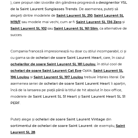
), care propun idei izvorâte din gândirea progresivă a
designerilor YSL
de la Saint Laurent Sunglasses Trends
. De asemenea, puteți să
alegeți dintre modelele de
Saint Laurent SL 210
,
Saint Laurent SL
M19/F
sau modele mai vechi, cum ar fi
Saint Laurent SL 136 Zero
și
Saint Laurent SL 102
sau
Saint Laurent SL 161 Slim
, ca alternative de
succes.
Compania franceză impresionează nu doar cu stilul incomparabil, ci și
cu gama sa de
ochelari de soare Saint Laurent Heart
, care, în cazul
ochelarilor de soare Saint Laurent SL 181 Loulou
, în stilul cool de
ochelari de soare Saint Laurent Cat Eye
-Optik,
Saint Laurent SL
196 Loulou
și
Saint Laurent SL 197 Loulou
trebuie înțeles literal. De
asemenea seriei de
ochelari de soare Saint Laurent Heart
îi aparțin,
încă de la lansarea pe piață până la titlul de hit absolut în box-office,
modelele de
Saint Laurent SL 51 Heart
și
Saint Laurent Heart SL 51
PERF
.
Puteți alege și
ochelari de soare Saint Laurent Vintage
din
sortimentul de ochelari de soare Saint Laurent
: de exemplu,
Saint
Laurent SL 28
.