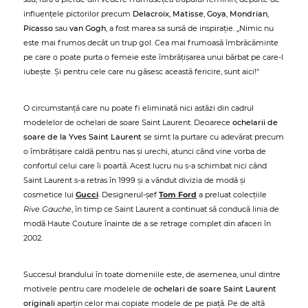
influențele pictorilor precum
Delacroix
,
Matisse
,
Goya
,
Mondrian
,
Picasso
sau
van Gogh
, a fost marea sa sursă de inspirație. „Nimic nu
este mai frumos decât un trup gol. Cea mai frumoasă îmbrăcăminte
pe care o poate purta o femeie este îmbrățișarea unui bărbat pe care-l
iubește. Și pentru cele care nu găsesc această fericire, sunt aici!"
O circumstanță care nu poate fi eliminată nici astăzi din cadrul
modelelor de ochelari de soare Saint Laurent. Deoarece
ochelarii de
soare de la Yves Saint Laurent
se simt la purtare cu adevărat precum
o îmbrățișare caldă pentru nas și urechi, atunci când vine vorba de
confortul celui care îi poartă. Acest lucru nu s-a schimbat nici când
Saint Laurent s-a retras în 1999 și a vândut divizia de modă și
cosmetice lui
Gucci
. Designerul-șef
Tom Ford
a preluat colecțiile
Rive Gauche
, în timp ce Saint Laurent a continuat să conducă linia de
modă Haute Couture înainte de a se retrage complet din afaceri în
2002.
Succesul brandului în toate domeniile este, de asemenea, unul dintre
motivele pentru care modelele de
ochelari de soare Saint Laurent
originali
aparțin celor mai copiate modele de pe piață. Pe de altă