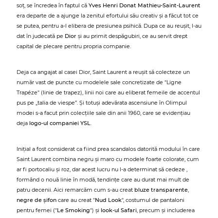
soț, se încredea în faptul că
Yves Henri Donat Mathieu-Saint-Laurent
era departe de a ajunge la zenitul efortului său creativ și a făcut tot ce
se putea, pentru a-l elibera de presiunea psihică. Dupa ce au reușit, l-au
dat în judecată pe
Dior
și au primit despăgubiri, ce au servit drept
capital de plecare pentru propria companie.
Deja ca angajat al casei Dior, Saint Laurent a reușit să colecteze un
număr vast de puncte cu modelele sale concretizate de "Ligne
Trapéze" (linie de trapez), linii noi care au eliberat femeile de accentul
pus pe „talia de viespe”. Și totuși adevărata ascensiune în Olimpul
modei s-a facut prin colecțiile sale din anii 1960, care se evidențiau
deja
logo-ul companiei YSL
.
Inițial a fost considerat ca fiind prea scandalos datorită modului în care
Saint Laurent combina negru și maro cu modele foarte colorate, cum
ar fi portocaliu și roz, dar acest lucru nu l-a determinat să cedeze ,
formând o nouă linie în modă, tendințe care au durat mai mult de
patru decenii. Aici remarcăm cum s-au creat
bluze transparente
,
negre de șifon
care au creat "
Nud Look
", costumul de pantaloni
pentru femei ("
Le Smoking
") și
look-ul Safari
, precum și includerea