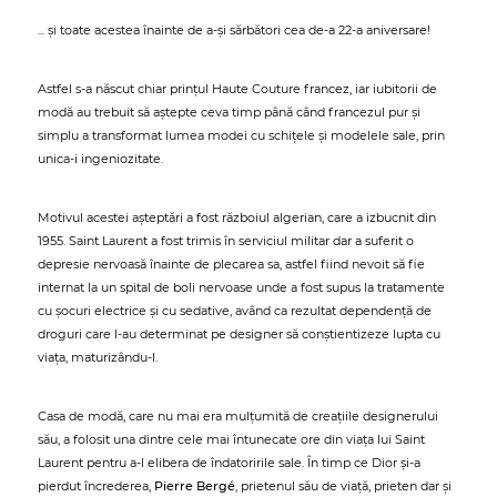
... și toate acestea înainte de a-și sărbători cea de-a 22-a aniversare!
Astfel s-a născut chiar prințul Haute Couture francez, iar iubitorii de
modă au trebuit să aștepte ceva timp până când francezul pur și
simplu a transformat lumea modei cu schițele și modelele sale, prin
unica-i ingeniozitate.
Motivul acestei așteptări a fost războiul algerian, care a izbucnit din
1955. Saint Laurent a fost trimis în serviciul militar dar a suferit o
depresie nervoasă înainte de plecarea sa, astfel fiind nevoit să fie
internat la un spital de boli nervoase unde a fost supus la tratamente
cu șocuri electrice și cu sedative, având ca rezultat dependență de
droguri care l-au determinat pe designer să conștientizeze lupta cu
viața, maturizându-l.
Casa de modă, care nu mai era mulțumită de creațiile designerului
său, a folosit una dintre cele mai întunecate ore din viața lui Saint
Laurent pentru a-l elibera de îndatoririle sale. În timp ce Dior și-a
pierdut încrederea,
Pierre Bergé
, prietenul său de viață, prieten dar și