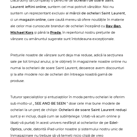
Dacă doriți să cumpărați o pereche de
ochelari de soare Saint
Laurent ieftini online
, suntem cel mai potrivit vânzător. Noi nu
suntem un reprezentant exclusiv al
mărcii de ochelari Saint Laurent
,
ci un
magazin online
, care caută mereu să ofere noutățile în materie
ale celor mai cunoscute branduri de ochelari începând cu
Ray-Ban
,
Michael Kors
și până la
Prada
, în repertoriul nostru prețurile de
vânzare cu amănuntul sugerate sunt întotdeauna excepționale.
Prețurile noastre de vânzare sunt deja mai reduse, adică la secțiunea
sale pe tot timpul anului, și le obțineți în magazinele noastre online nu
numai la ochelarii de soare Saint Laurent, deoarece avem discounturi
și la alte modele noi de ochelari din întreaga noastră gamă de
produse.
Tuturor specialiștilor și entuziaștilor în moda pentru ochelari le oferim
sub motto-ul „
SEE AND BE SEEN
“ doar cele mai bune modele de
ochelari la un preț de chilipir.
Ochelarii de soare Saint Laurent reduși
sunt și ei incluși, după cum se subînțelege. Uitați-vă acum online și
lăsați-vă purtați în acest univers nesfârșit al ochelarilor de pe
Edel-
Optics
, unde, datorită iPad-urilor noastre și sistemului nostru unic de
înmagazinare nu trebuie să vă temeți nicio clipă de vreo