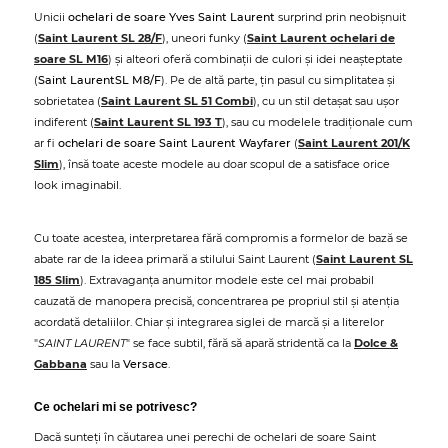
Unicii
ochelari de soare Yves Saint Laurent
surprind prin neobișnuit
(
Saint Laurent SL 28/F
), uneori funky (
Saint Laurent ochelari de
soare SL M16
) și alteori oferă combinații de culori și idei neașteptate
(
Saint LaurentSL M8/F
). Pe de altă parte, țin pasul cu simplitatea și
sobrietatea (
Saint Laurent SL 51 Combi
), cu un stil detașat sau ușor
indiferent (
Saint Laurent SL 193 T
), sau cu modelele tradiționale cum
ar fi
ochelari de soare Saint Laurent Wayfarer
(
Saint Laurent 201/K
Slim
), însă toate aceste modele au doar scopul de a satisface orice
look imaginabil.
Cu toate acestea, interpretarea fără compromis a formelor de bază se
abate rar de la ideea primară a stilului Saint Laurent (
Saint Laurent SL
185 Slim
). Extravaganța anumitor modele este cel mai probabil
cauzată de manopera precisă, concentrarea pe propriul stil și atenția
acordată detaliilor. Chiar și integrarea siglei de marcă și a literelor
"
SAINT LAURENT
" se face subtil, fără să apară stridentă ca la
Dolce &
Gabbana
sau la
Versace
.
Ce ochelari mi se potrivesc?
Dacă sunteți în căutarea unei perechi de ochelari de soare Saint