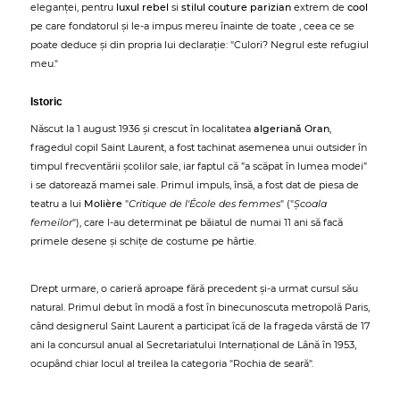
eleganței, pentru
luxul rebel
si
stilul couture parizian
extrem de
cool
pe care fondatorul și le-a impus mereu înainte de toate , ceea ce se
poate deduce și din propria lui declarație: "Culori? Negrul este refugiul
meu."
Istoric
Născut la 1 august 1936 și crescut în localitatea
algeriană Oran
,
fragedul copil Saint Laurent, a fost tachinat asemenea unui outsider în
timpul frecventării școlilor sale, iar faptul că ”a scăpat în lumea modei”
i se datorează mamei sale. Primul impuls, însă, a fost dat de piesa de
teatru a lui
Molière
"
Critique de l'École des femmes
" ("
Școala
femeilor
"), care l-au determinat pe băiatul de numai 11 ani să facă
primele desene și schițe de costume pe hârtie.
Drept urmare, o carieră aproape fără precedent și-a urmat cursul său
natural. Primul debut în modă a fost în binecunoscuta metropolă Paris,
când designerul Saint Laurent a participat îcă de la frageda vârstă de 17
ani la concursul anual al Secretariatului Internațional de Lână în 1953,
ocupând chiar locul al treilea la categoria "Rochia de seară".