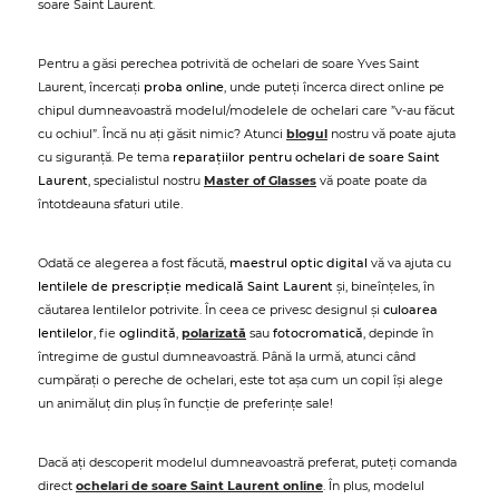
soare Saint Laurent.
Pentru a găsi perechea potrivită de ochelari de soare Yves Saint
Laurent, încercați
proba online
, unde puteți încerca direct online pe
chipul dumneavoastră modelul/modelele de ochelari care ”v-au făcut
cu ochiul”. Încă nu ați găsit nimic? Atunci
blogul
nostru vă poate ajuta
cu siguranță. Pe tema
reparațiilor pentru ochelari de soare Saint
Laurent
, specialistul nostru
Master of Glasses
vă poate poate da
întotdeauna sfaturi utile.
Odată ce alegerea a fost făcută,
maestrul optic digital
vă va ajuta cu
lentilele de prescripție medicală Saint Laurent
și, bineînțeles, în
căutarea lentilelor potrivite. În ceea ce privesc designul și
culoarea
lentilelor
, fie
oglindită
,
polarizată
sau
fotocromatică
, depinde în
întregime de gustul dumneavoastră. Până la urmă, atunci când
cumpărați o pereche de ochelari, este tot așa cum un copil își alege
un animăluț din pluș în funcție de preferințe sale!
Dacă ați descoperit modelul dumneavoastră preferat, puteți comanda
direct
ochelari de soare Saint Laurent online
. În plus, modelul