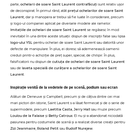
parte,
ochelarii de soare Saint Laurent contrafăcuți
sunt relativ ușor
de deconspirat. În primul rând, atât
prețul ochelarilor de soare Saint
Laurent
, dar și manopera ar trebui să fie luate în considerare, precum
și logo-ul companiei aplicat pe diversele modele ale ramelor.
Imitațiile de ochelari de soare Saint Laurent
se regăsesc în mod
inevitabil în una dintre aceste situații: dispun de inscripții false sau lipsa
logo-ului YSL
pentru ochelari de soare Saint Laurent sau datorită unor
defecte de manipulare. În plus, ei doresc să ademenească oamenii
creduli printr-o achiziție de preț super, special, de chilipir. În plus,
falsificatorii nu dispun de
cutiuța de ochelari de soare Saint Laurent
sau de
laveta specială de curățare a ochelarilor de soare Saint
Laurent
.
Inspirație venită de la vedetele de pe scenă, podium sau ecran
Alături de Deneuve și Campbell, precum și de câțiva dintre cei mai
mari pictori din istorie, Saint Laurent s-a lăsat fermecat și de o serie de
supermodele, precum
Laetitia Casta
,
Jerry Hall
sau muze precum
Loulou de la Falaise
și
Betty Catroux
. El nu și-a abandonat niciodată
pasiunea pentru costumele de scenă și a realizat diverse creații pentru
Zizi Jeanmaire
,
Roland Petit
sau
Rudolf Nurejew
.