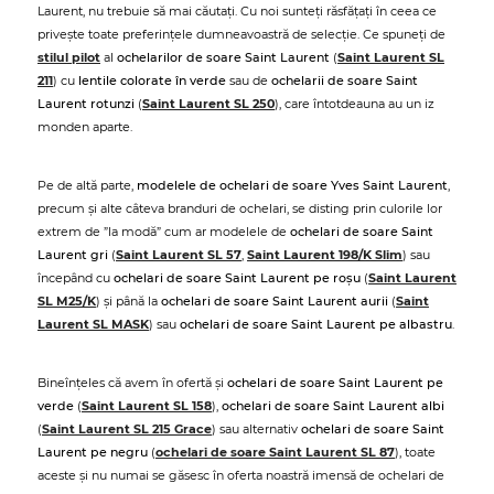
Laurent, nu trebuie să mai căutați. Cu noi sunteți răsfățați în ceea ce
privește toate preferințele dumneavoastră de selecție. Ce spuneți de
stilul pilot
al
ochelarilor de soare Saint Laurent
(
Saint Laurent SL
211
) cu
lentile colorate în verde
sau de
ochelarii de soare Saint
Laurent rotunzi
(
Saint Laurent SL 250
), care întotdeauna au un iz
monden aparte.
Pe de altă parte,
modelele de ochelari de soare Yves Saint Laurent
,
precum și alte câteva branduri de ochelari, se disting prin culorile lor
extrem de ”la modă” cum ar modelele de
ochelari de soare Saint
Laurent gri
(
Saint Laurent SL 57
,
Saint Laurent 198/K Slim
) sau
începând cu
ochelari de soare Saint Laurent pe roșu
(
Saint Laurent
SL M25/K
) și până la
ochelari de soare Saint Laurent aurii
(
Saint
Laurent SL MASK
) sau
ochelari de soare Saint Laurent pe albastru
.
Bineînțeles că avem în ofertă și
ochelari de soare Saint Laurent pe
verde
(
Saint Laurent SL 158
),
ochelari de soare Saint Laurent albi
(
Saint Laurent SL 215 Grace
) sau alternativ
ochelari de soare Saint
Laurent pe negru
(
ochelari de soare Saint Laurent SL 87
), toate
aceste și nu numai se găsesc în oferta noastră imensă de ochelari de