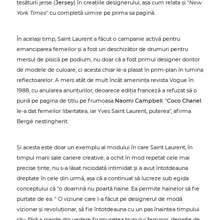
țesăturii jerse (
Jersey
) în creațiile designerului, așa cum relata și "
New
York Times
" cu completă uimire pe prima sa pagină.
În același timp, Saint Laurent a făcut o campanie activă pentru
emanciparea femeilor și a fost un deschizător de drumuri pentru
mersul de pisică pe podium, nu doar că a fost primul designer doritor
de modele de culoare, ci acesta chiar le-a plasat în prim-plan în lumina
reflectoarelor. A mers atât de mult încât amenința revista Vogue în
1988, cu anularea anunțurilor, deoarece ediția franceză a refuzat să o
pună pe pagina de titlu pe frumoasa
Naomi Campbell
. "
Coco Chanel
le-a dat femeilor libertatea, iar Yves Saint Laurent, puterea", afirma
Bergé nestingherit.
Și acesta este doar un exemplu al modului în care Saint Laurent, în
timpul marii sale cariere creative, a ochit în mod repetat cele mai
precise ținte, nu s-a lăsat niciodată intimidat și a avut întotdeauna
dreptate în cele din urmă, așa că a continuat să lucreze sub egida
conceptului că "o doamnă nu poartă haine. Ea permite hainelor să fie
purtate de ea. " O viziune care l-a făcut pe designerul de modă
vizionar și revoluționar, să fie întotdeauna cu un pas înaintea timpului
său, fără a pierde din vedere frumusețea trupului feminin, departe de