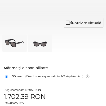
Potrivire virtuală
Mărime şi disponibilitate
50 mm
(De obicei expediați în 1-2 săptămâni)
1.891,55 RON
Preţ recomandat
1.702,39
RON
incl. 21.00% TVA