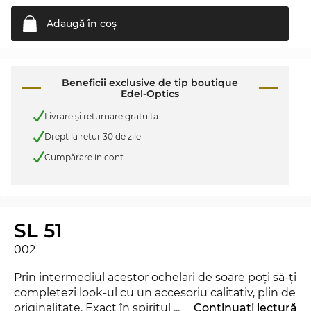
Adaugă în
coş
Beneficii exclusive de tip boutique
Edel-Optics
Livrare şi returnare gratuita
Drept la retur 30 de zile
Cumpărare în cont
SL 51
002
Prin intermediul acestor ochelari de soare poţi să-ţi
completezi look-ul cu un accesoriu calitativ, plin de
originalitate. Exact în spiritul motto-ului Edel-
...
Continuați lectură