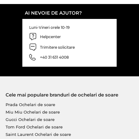
pentru ochii tăi.
AI NEVOIE DE AJUTOR?
Noua comanda a furnizorilor noştri este deja pe
drum, astfel modelul
Saint Laurent
preferat de
Luni-Vineri orele 10-19
tine va fi curând pe stoc. Noi sperăm că preţul
incredibil de convenabil va alina faptul că a trebuit
Helpcenter
să aştepţi puţin. Acum poţi achiziţiona acest
Trimitere solicitare
model la un preţ incredibil de avantajos, că doar se
ştie: Edel-Optics este un paradis pentru vânătorii
+40 31 631 4008
de chilipire! Ceea ce în alte magazine online este
desemnat cu „sale”, la noi înseamnă preţuri
normale, care îţi permit să faci economii zi de zi.
Cele mai populare branduri de ochelari de soare
Prada Ochelari de soare
Miu Miu Ochelari de soare
Gucci Ochelari de soare
Tom Ford Ochelari de soare
Saint Laurent Ochelari de soare