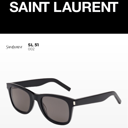
SL 51
002