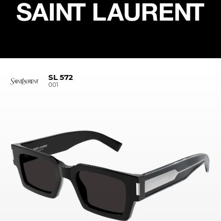
SL 572
001