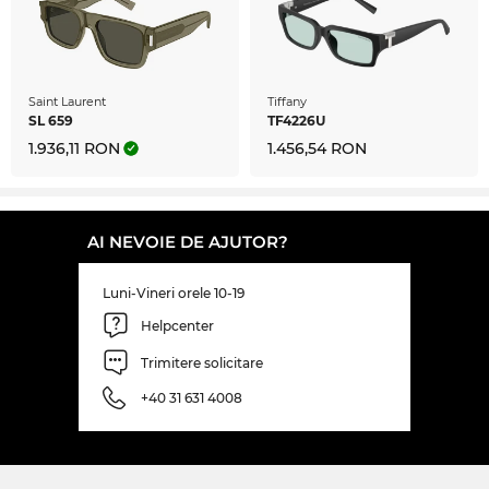
Saint Laurent
Tiffany
SL 659
TF4226U
1.936,11 RON
1.456,54 RON
AI NEVOIE DE AJUTOR?
Luni-Vineri orele 10-19
Helpcenter
Trimitere solicitare
+40 31 631 4008