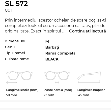
SL 572
001
Prin intermediul acestor ochelari de soare poţi să-ţi
completezi look-ul cu un accesoriu calitativ, plin de
originalitate. Exact în spiritul motto-ului Edel-
...
Continuați lectură
Optics „SEE AND BE SEEN“ te vei regăsi mai
dimensiuni
M
aproape de staruri decât ai crede şi vei reuşi să
Genul
Bărbaţi
trezeşti uimirea în orice situaţie. Cu acest nou
model de la
Saint
Laurent
poţi demonstra că eşti
Tipul ramei
Ramă completă
un „trend-setter“ veritabil. Chiar şi în sezonul
Culoare rame
BLACK
actual, acest brand reuşeşte să se impună prin
colecţia sa, stabilind un trend deosebit pentru
2024. Sunt frumoşi, dar totuşi o altă culoare ar fi
mai potrivită pentru hainele tale preferate? Atunci
verifică şi celelalte variante ale modelului SL 572
Lungime lentilă (mm)
Punte nazală (mm)
Lungimea brațelor
din sortimentul nostru de la Saint
LLaurentent
,
50 mm
22 mm
145 mm
din 2023 şi 2024.
Modelul unisex de la
Saint
LLLaurent
entent
nu