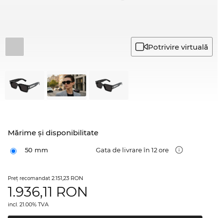
Potrivire virtuală
Mărime şi disponibilitate
50 mm
Gata de livrare în 12 ore
2.151,23 RON
Preţ recomandat
1.936,11
RON
incl. 21.00% TVA