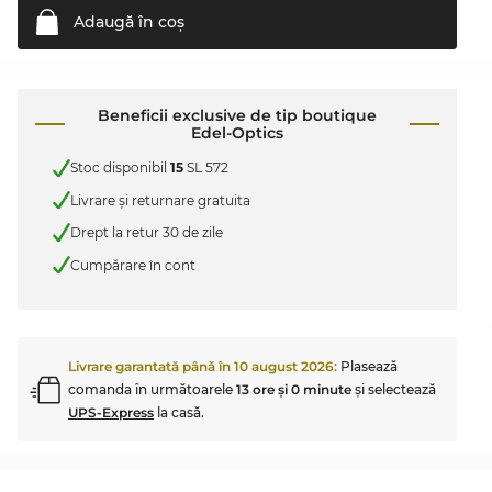
Adaugă în
coş
Beneficii exclusive de tip boutique
Edel-Optics
Stoc disponibil
15
SL 572
Livrare şi returnare gratuita
Drept la retur 30 de zile
Cumpărare în cont
Livrare garantată până în
10 august 2026
:
Plasează
comanda în următoarele
13 ore şi 0 minute
şi selectează
UPS-Express
la casă.