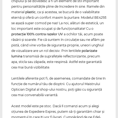
chipului şi se dovedesc a fi un element de stil important
pentru personalităţile pline de încredere în sine. Ramele din
material
plastic
, ca şi acestea, se bucură de o valabilitate
eternă şi oferă un confort maxim la purtare. Modelul BE4293
se aşază super comod pe nas! La noi, alături de estetică, un
loc important este ocupat şi de funcţionalitate! Cu o
protecţie 100% contra razelor
UV
a ochilor tăi, acum poate
răsării şi soarele. Fie că suntem în circulaţie sau ne aflăm pe
pistă, când vine vorba de siguranţa proprie, uneori unghiul
de vizualizare are un rol decisiv. Prin lentilele
polarizate
lumina
transmisă de suprafeţele reflectorizante, precum
apa, sticla sau zăpada, este respinsă. Astfel este garantată
cea mai bună vizibilitate.
Lentilele aferente pot fi, de asemenea, comandate de tine în
funcţie de numărul tău de dioptrii. Cu ajutorul Maistrului
Optician Digital al shop-ului nostru, poţi găsi cu siguranţă
cea mai convenabilă variantă.
Acest model este pe stoc. Dacă îl comanzi acum şi alegi
oţiunea de Expediere Expres, putem să-ţi garantăm chiar şi
momentul în care îţi vor fi livraţi. Cumpărând de pe Edel-