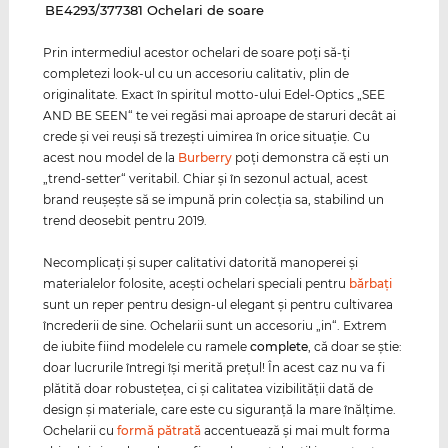
‌BE4293/377381 Ochelari de soare
Prin intermediul acestor ochelari de soare poţi să-ţi
completezi look-ul cu un accesoriu calitativ, plin de
originalitate. Exact în spiritul motto-ului Edel-Optics „SEE
AND BE SEEN“ te vei regăsi mai aproape de staruri decât ai
crede şi vei reuşi să trezeşti uimirea în orice situaţie. Cu
acest nou model de la
Burberry
poţi demonstra că eşti un
„trend-setter“ veritabil. Chiar şi în sezonul actual, acest
brand reuşeşte să se impună prin colecţia sa, stabilind un
trend deosebit pentru 2019.
Necomplicaţi şi super calitativi datorită manoperei şi
materialelor folosite, aceşti ochelari speciali pentru
bărbaţi
sunt un reper pentru design-ul elegant şi pentru cultivarea
încrederii de sine. Ochelarii sunt un accesoriu „in“. Extrem
de iubite fiind modelele cu ramele
complete
, că doar se ştie:
doar lucrurile întregi îşi merită preţul! În acest caz nu va fi
plătită doar robusteţea, ci şi calitatea vizibilităţii dată de
design şi materiale, care este cu siguranţă la mare înălţime.
Ochelarii cu
formă pătrată
accentuează şi mai mult forma