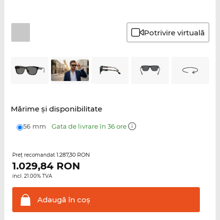
Potrivire virtuală
Mărime şi disponibilitate
56 mm
Gata de livrare în 36 ore
1.287,30 RON
Preţ recomandat
1.029,84
RON
incl. 21.00% TVA
Adaugă în
coş