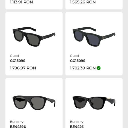
1.113,91 RON
1.565,26 RON
Gucci
Gucci
GG1509S
GG1509S
1.796,97 RON
1.702,39 RON
Burberry
Burberry
BE4459U
BE4426