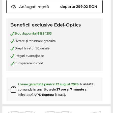
Adăugați
rețetă
departe 299,02 RON
Beneficii exclusive Edel-Optics
Stoc disponibil
8
BE4293
Livrare şi returnare gratuita
Drept la retur 30 de zile
Preţuri avantajoase
Cumpărare în cont
Livrare garantată până în
12 august 2026
:
Plasează
comanda în următoarele
37 ore şi 7 minute
şi
selectează
UPS-Express
la casă.