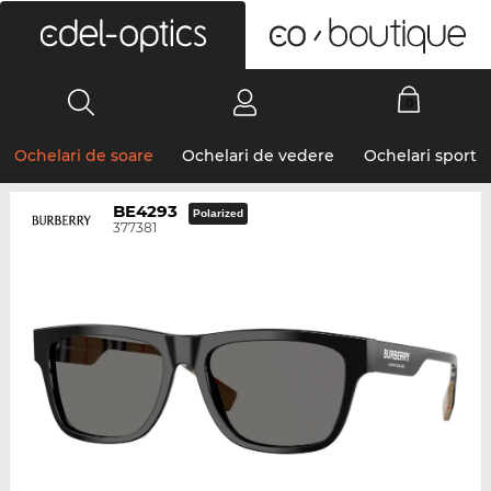
0
Ochelari de soare
Ochelari de vedere
Ochelari sport
BE4293
Polarized
377381