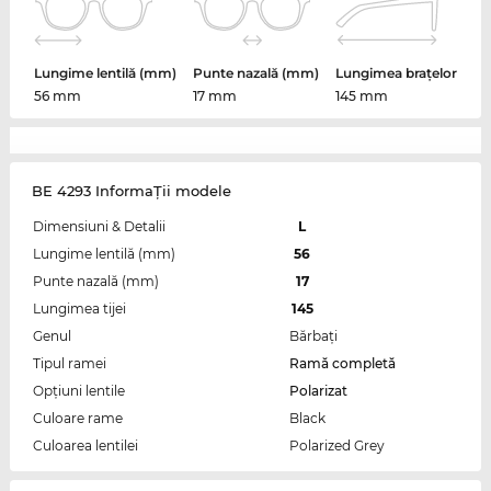
Lungime lentilă (mm)
Punte nazală (mm)
Lungimea brațelor
56 mm
17 mm
145 mm
BE 4293 InformaŢii modele
Dimensiuni & Detalii
L
Lungime lentilă (mm)
56
Punte nazală (mm)
17
Lungimea tijei
145
Genul
Bărbaţi
Tipul ramei
Ramă completă
Opțiuni lentile
Polarizat
Culoare rame
Black
Culoarea lentilei
Polarized Grey