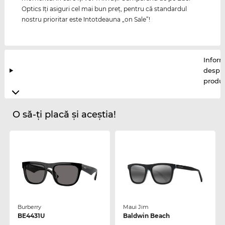
Optics îţi asiguri cel mai bun preţ, pentru că standardul
nostru prioritar este întotdeauna „on Sale”!
Inform
despr
produ
O să-ți placă și aceștia!
Burberry
Maui Jim
BE4431U
Baldwin Beach