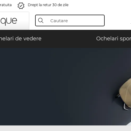
gratuita
Drept la retur 30 de zile
elari de vedere
Ochelari spor