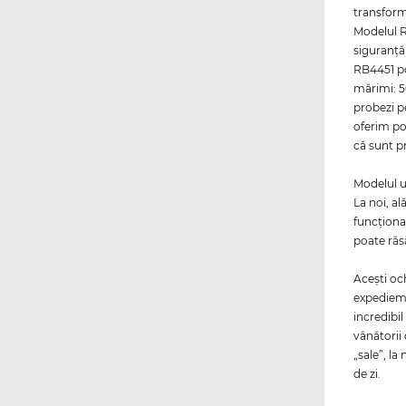
transform
Modelul R
siguranţă 
RB4451 po
mărimi: 5
probezi p
oferim pos
că sunt pr
Modelul u
La noi, al
funcţiona
poate răsă
Aceşti oc
expediem 
incredibil
vânătorii
„sale”, la
de zi.