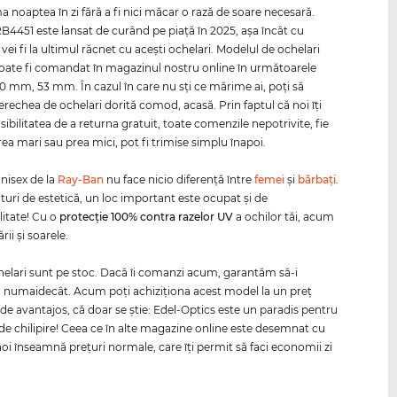
a noaptea în zi fără a fi nici măcar o rază de soare necesară.
B4451 este lansat de curând pe piaţă în 2025, aşa încât cu
vei fi la ultimul răcnet cu aceşti ochelari. Modelul de ochelari
ate fi comandat în magazinul nostru online în următoarele
0 mm, 53 mm. În cazul în care nu sţi ce mărime ai, poţi să
erechea de ochelari dorită comod, acasă. Prin faptul că noi îţi
ibilitatea de a returna gratuit, toate comenzile nepotrivite, fie
ea mari sau prea mici, pot fi trimise simplu înapoi.
nisex de la
Ray-Ban
nu face nicio diferenţă între
femei
şi
bărbaţi
.
ături de estetică, un loc important este ocupat şi de
litate! Cu o
protecţie 100% contra razelor
UV
a ochilor tăi, acum
rii şi soarele.
helari sunt pe stoc. Dacă îi comanzi acum, garantăm să-i
numaidecât. Acum poţi achiziţiona acest model la un preţ
 de avantajos, că doar se ştie: Edel-Optics este un paradis pentru
 de chilipire! Ceea ce în alte magazine online este desemnat cu
 noi înseamnă preţuri normale, care îţi permit să faci economii zi