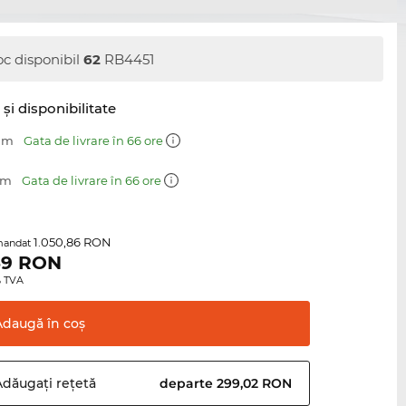
oc disponibil
62
RB4451
şi disponibilitate
 mm
Gata de livrare în 66 ore
mm
Gata de livrare în 66 ore
1.050,86 RON
mandat
69
RON
0% TVA
Adaugă în
coş
Adăugați
rețetă
departe 299,02 RON