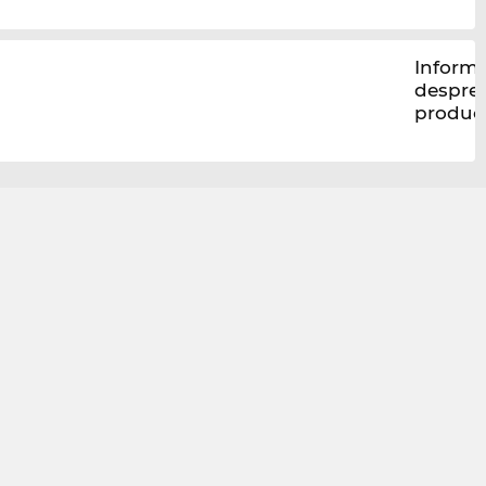
Informa
despre
produc