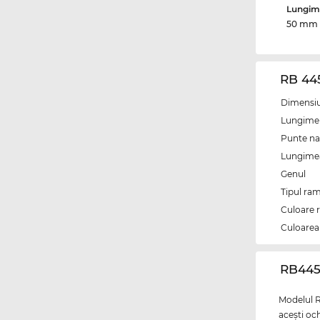
Lungime
50 mm
RB 445
Dimensiun
Lungime 
Punte na
Lungimea 
Genul
Tipul ram
Culoare 
Culoarea 
‌RB445
Modelul R
aceşti och