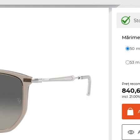
St
Mărime 
50
53 
Preţ reco
840,
incl. 21.0