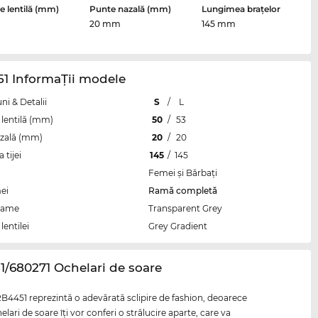
 lentilă (mm)
Punte nazală (mm)
Lungimea brațelor
20 mm
145 mm
1 InformaŢii modele
i & Detalii
S
/
L
lentilă (mm)
50
/
53
zală (mm)
20
/
20
tijei
145
/
145
Femei şi Bărbaţi
ei
Ramă completă
rame
Transparent Grey
lentilei
Grey Gradient
1/680271 Ochelari de soare
B4451 reprezintă o adevărată sclipire de fashion, deoarece
elari de soare îţi vor conferi o strălucire aparte, care va