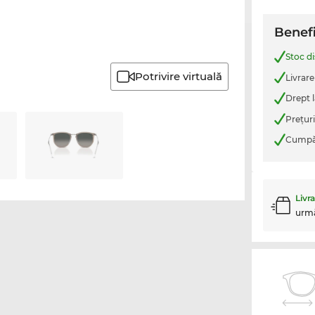
Benefi
Stoc d
Potrivire virtuală
Livrare
Drept l
Preţur
Cumpăr
Livr
urm