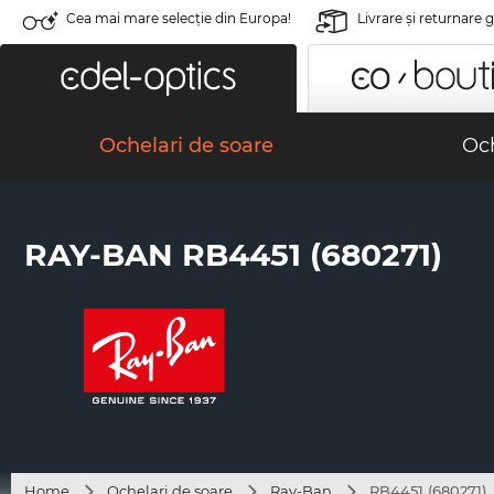
Cea mai mare selecție din Europa!
Livrare şi returnare 
Ochelari de soare
Och
RAY-BAN RB4451 (680271)
Home
Ochelari de soare
Ray-Ban
RB4451 (680271)