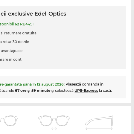
cii exclusive Edel-Optics
isponibil
62
RB4451
 şi returnare gratuita
a retur 30 de zile
i avantajoase
are în cont
are garantată până în
12 august 2026
:
Plasează comanda în
ătoarele
67 ore şi 59 minute
şi selectează
UPS-Express
la casă.