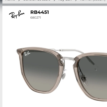
RB4451
680271