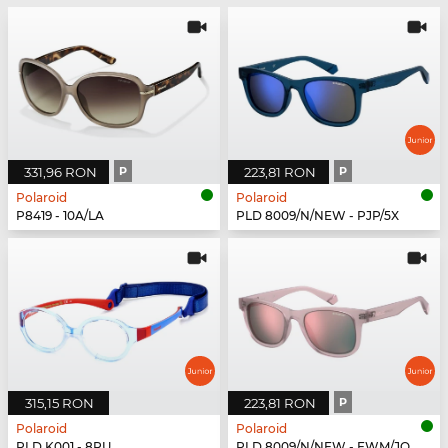
331,96 RON
P
223,81 RON
P
Polaroid
Polaroid
P8419 - 10A/LA
PLD 8009/N/NEW - PJP/5X
315,15 RON
223,81 RON
P
Polaroid
Polaroid
PLD K001 - 8RU
PLD 8009/N/NEW - FWM/JQ