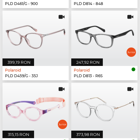
PLD D461/G - 900
PLD D814 - 848
399,19 RON
247,92 RON
Polaroid
Polaroid
PLD D459/G - 35J
PLD D813 - R6S
315,15 RON
373,98 RON