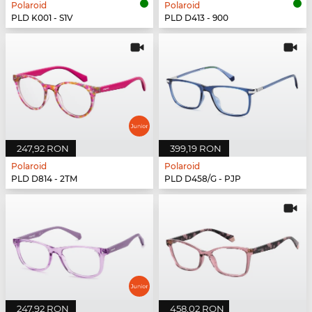
Polaroid
Polaroid
PLD K001 - S1V
PLD D413 - 900
247,92 RON
399,19 RON
Polaroid
Polaroid
PLD D814 - 2TM
PLD D458/G - PJP
247,92 RON
458,02 RON