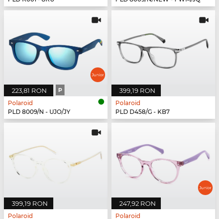
223,81 RON
P
399,19 RON
Polaroid
Polaroid
PLD 8009/N - UJO/JY
PLD D458/G - KB7
399,19 RON
247,92 RON
Polaroid
Polaroid