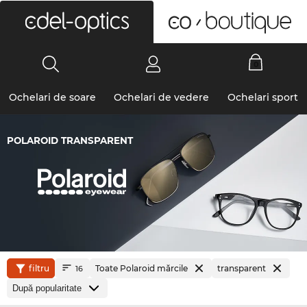
0
Ochelari de soare
Ochelari de vedere
Ochelari sport
POLAROID TRANSPARENT
filtru
Toate Polaroid mărcile
transparent
16