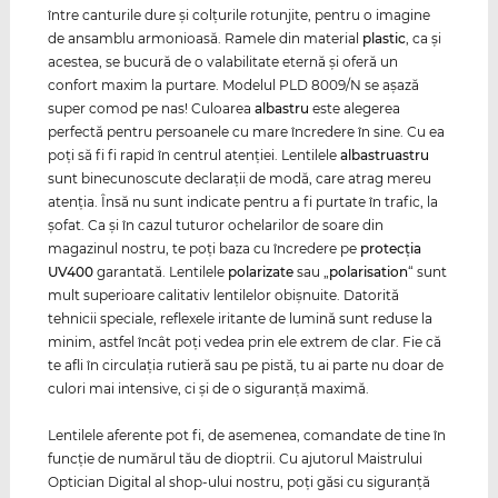
între canturile dure şi colţurile rotunjite, pentru o imagine
de ansamblu armonioasă. Ramele din material
plastic
, ca şi
acestea, se bucură de o valabilitate eternă şi oferă un
confort maxim la purtare. Modelul PLD 8009/N se aşază
super comod pe nas! Culoarea
albastru
este alegerea
perfectă pentru persoanele cu mare încredere în sine. Cu ea
poţi să fi fi rapid în centrul atenţiei. Lentilele
albastru
astru
sunt binecunoscute declaraţii de modă, care atrag mereu
atenţia. Însă nu sunt indicate pentru a fi purtate în trafic, la
şofat. Ca și în cazul tuturor ochelarilor de soare din
magazinul nostru, te poți baza cu încredere pe
protecția
UV400
garantată. Lentilele
polarizate
sau „
polarisation
“ sunt
mult superioare calitativ lentilelor obişnuite. Datorită
tehnicii speciale, reflexele iritante de lumină sunt reduse la
minim, astfel încât poţi vedea prin ele extrem de clar. Fie că
te afli în circulaţia rutieră sau pe pistă, tu ai parte nu doar de
culori mai intensive, ci şi de o siguranţă maximă.
Lentilele aferente pot fi, de asemenea, comandate de tine în
funcţie de numărul tău de dioptrii. Cu ajutorul Maistrului
Optician Digital al shop-ului nostru, poţi găsi cu siguranţă