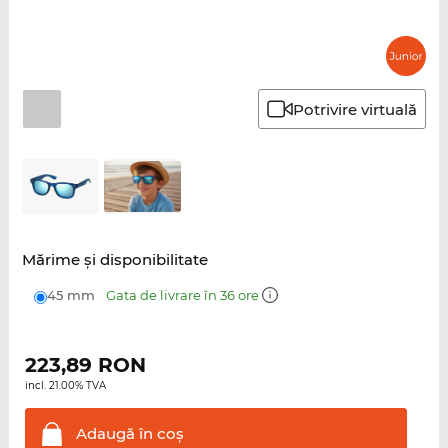
Potrivire virtuală
Mărime şi disponibilitate
45 mm
Gata de livrare în 36 ore
223,89
RON
incl. 21.00% TVA
Adaugă în
coş