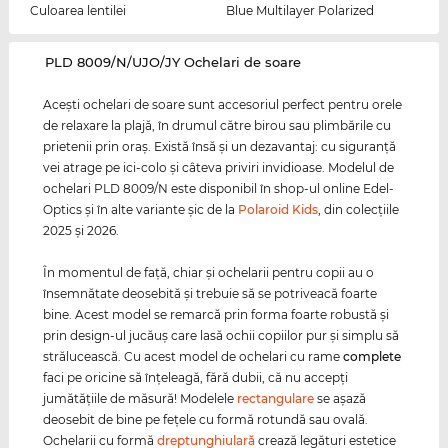
Culoarea lentilei
Blue Multilayer Polarized
‌PLD 8009/N/UJO/JY Ochelari de soare
Aceşti ochelari de soare sunt accesoriul perfect pentru orele
de relaxare la plajă, în drumul către birou sau plimbările cu
prietenii prin oraş. Există însă şi un dezavantaj: cu siguranţă
vei atrage pe ici-colo şi câteva priviri invidioase. Modelul de
ochelari PLD 8009/N este disponibil în shop-ul online Edel-
Optics şi în alte variante şic de la
Polaroid Kids
, din colecţiile
2025 şi 2026.
În momentul de faţă, chiar şi ochelarii pentru copii au o
însemnătate deosebită şi trebuie să se potriveacă foarte
bine. Acest model se remarcă prin forma foarte robustă şi
prin design-ul jucăuş care lasă ochii copiilor pur şi simplu să
strălucească. Cu acest model de ochelari cu rame
complete
faci pe oricine să înţeleagă, fără dubii, că nu accepţi
jumătăţiile de măsură! Modelele
rectangulare
se aşază
deosebit de bine pe feţele cu formă rotundă sau ovală.
Ochelarii cu formă
dreptunghiulară
crează legături estetice