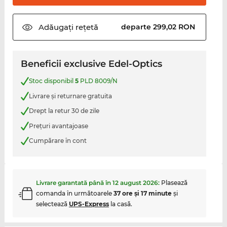
Adăugați
rețetă
departe 299,02 RON
Beneficii exclusive Edel-Optics
Stoc disponibil
5
PLD 8009/N
Livrare şi returnare gratuita
Drept la retur 30 de zile
Preţuri avantajoase
Cumpărare în cont
Livrare garantată până în
12 august 2026
:
Plasează
comanda în următoarele
37 ore şi 17 minute
şi
selectează
UPS-Express
la casă.