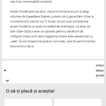
cea mai convenabilă variantă.
Acest model este pe stoc. Dacă îl comanzi acum şi alegi
oţiunea de Expediere Expres, putem să-ţi garantăm chiar şi
momentul în care îţi vor fi livraţi. Acum poţi achiziţiona
acest model la un preţ incredibil de avantajos, că doar se
ştie: Edel-Optics este un paradis pentru vânătorii de
chilipire! Ceea ce în alte magazine online este desemnat cu
„sale”, la noi înseamnă preţuri normale, care îţi permit să faci
economii zi de zi.
Inform
despr
produ
O să-ți placă și aceștia!