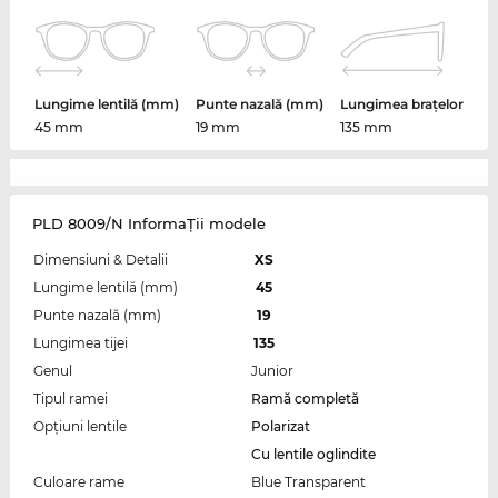
Lungime lentilă (mm)
Punte nazală (mm)
Lungimea brațelor
45 mm
19 mm
135 mm
PLD 8009/N InformaŢii modele
Dimensiuni & Detalii
XS
Lungime lentilă (mm)
45
Punte nazală (mm)
19
Lungimea tijei
135
Genul
Junior
Tipul ramei
Ramă completă
Opțiuni lentile
Polarizat
Cu lentile oglindite
Culoare rame
Blue Transparent