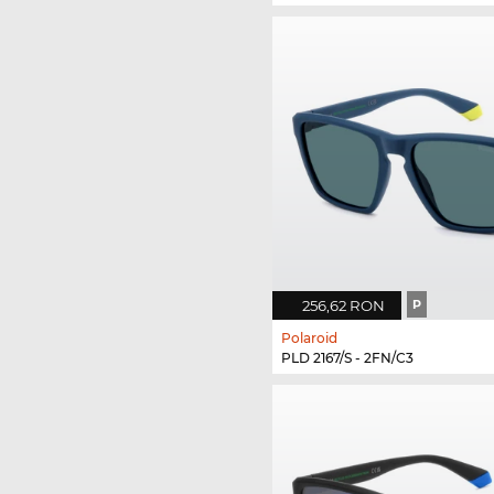
256,62 RON
P
Polaroid
PLD 2167/S - 2FN/C3