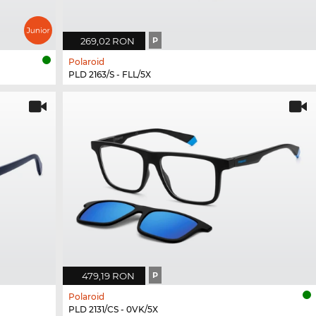
269,02 RON
P
Polaroid
PLD 2163/S - FLL/5X
479,19 RON
P
Polaroid
PLD 2131/CS - 0VK/5X