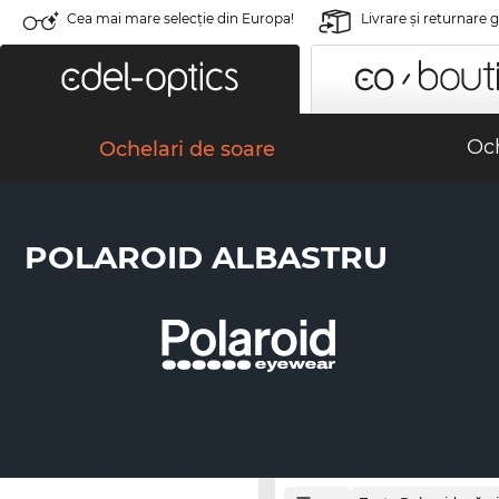
Cea mai mare selecție din Europa!
Livrare şi returnare 
Och
Ochelari de soare
POLAROID ALBASTRU