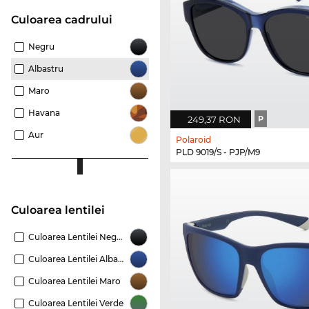
Culoarea cadrului
Negru
Albastru
Maro
Havana
249,37 RON
P
Aur
Polaroid
PLD 9019/S - PJP/M9
Culoarea lentilei
Culoarea Lentilei Negru
Culoarea Lentilei Albastru
Culoarea Lentilei Maro
Culoarea Lentilei Verde