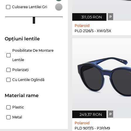
Culoarea Lentilei Gri
311,05 RON
P
Polaroid
PLD 2126/S - XW0/5X
Opțiuni lentile
Posibilitate De Montare
Lentile
Polarizaţi
Cu Lentile Oglindă
Material rame
Plastic
249,37 RON
P
Metal
Polaroid
PLD 9017/S - PJP/M9