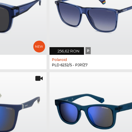
256,62 RON
P
Polaroid
PLD 6232/S - PJP/Z7