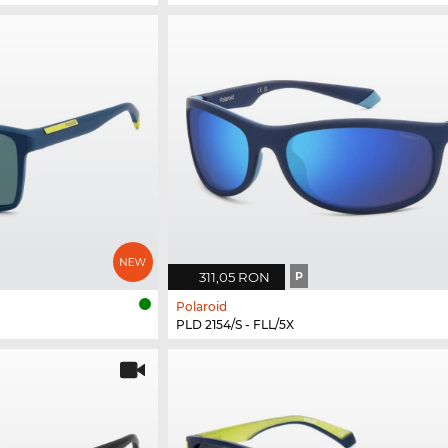
311,05 RON
P
Polaroid
PLD 2154/S - FLL/5X