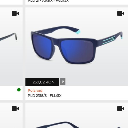
PLD 2171/G/S/X - V6D/5X
269,02 RON
P
Polaroid
PLD 2158/S - FLL/5X