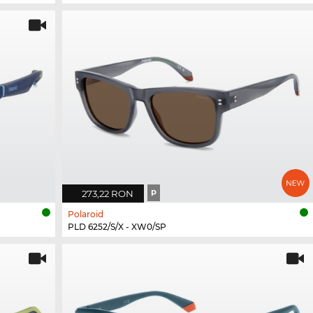
273,22 RON
P
Polaroid
PLD 6252/S/X - XW0/SP