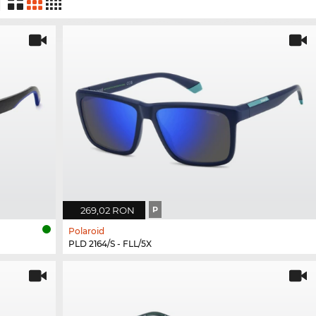
269,02 RON
P
Polaroid
PLD 2164/S - FLL/5X