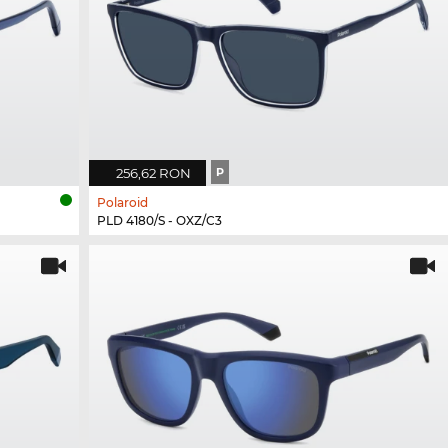
256,62 RON
P
Polaroid
PLD 4180/S - OXZ/C3