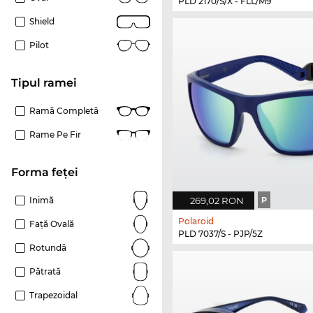
PLD 2170/S/X - FLL/M9
Shield
Pilot
Tipul ramei
Ramă Completă
Rame Pe Fir
Forma feței
269,02 RON
P
Inimă
Polaroid
Față Ovală
PLD 7037/S - PJP/5Z
Rotundă
Pătrată
Trapezoidal