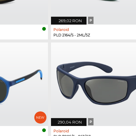
269,02 RON
P
Polaroid
PLD 2164/S - 2ML/5Z
290,04 RON
P
Polaroid