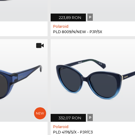
223,89 RON
P
Polaroid
PLD 8009/N/NEW - PJP/5X
332,07 RON
P
Polaroid
PLD 4176/S/X - PJP/C3