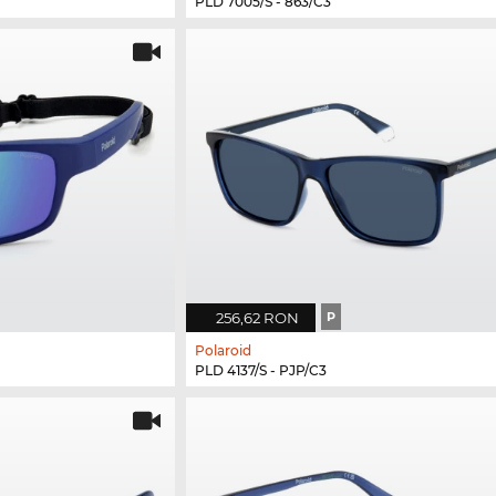
PLD 7005/S - 863/C3
256,62 RON
P
Polaroid
PLD 4137/S - PJP/C3