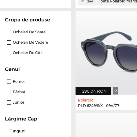
Toate Polaroid mărci
244
Grupa de produse
Ochelari De Soare
Ochelari De Vedere
Ochelari De Citit
Genul
Femei
290,04 RON
P
Bărbaţi
Polaroid
Junior
PLD 6249/S/X - 09V/Z7
Lărgime Cap
Îngust