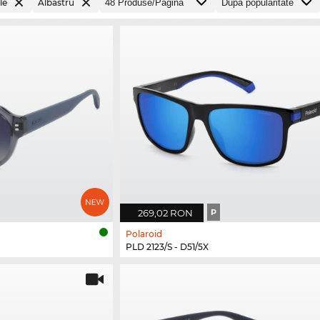
le
Albastru
269,02 RON
P
Polaroid
PLD 2123/S - D51/5X