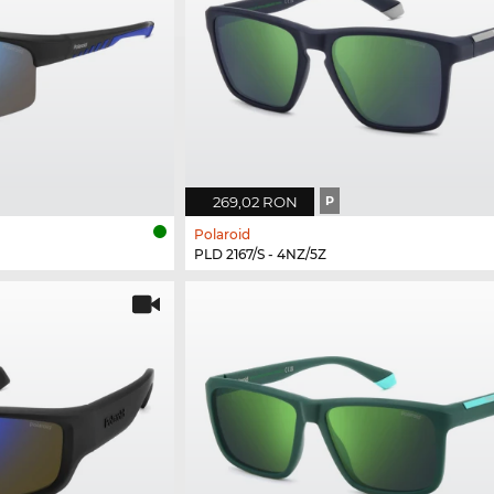
269,02 RON
P
Polaroid
PLD 2167/S - 4NZ/5Z