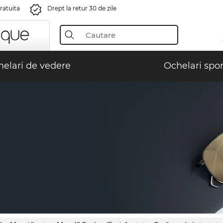
gratuita
Drept la retur 30 de zile
elari de vedere
Ochelari spor