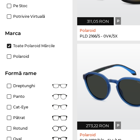
Pe Stoc
Potrivire Virtuală
311,05 RON
P
Polaroid
marca
PLD 2166/S - 0VK/5X
Toate Polaroid Mărcile
Polaroid
Formă rame
Dreptunghi
Panto
Cat-Eye
Pătrat
273,22 RON
P
Rotund
Polaroid
Oval