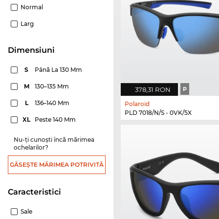
Normal
Larg
dimensiuni
S
Până La 130 Mm
M
130–135 Mm
378,31 RON
P
L
136–140 Mm
Polaroid
PLD 7018/N/S - 0VK/5X
XL
Peste 140 Mm
Nu-ți cunoști încă mărimea
ochelarilor?
GĂSEȘTE MĂRIMEA POTRIVITĂ
Caracteristici
Sale