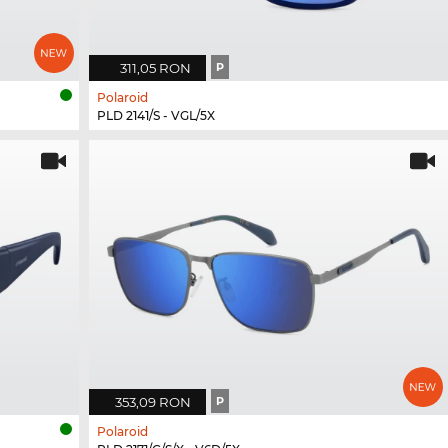
311,05 RON
P
Polaroid
PLD 2141/S - VGL/5X
353,09 RON
P
Polaroid