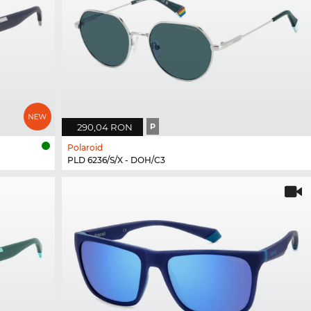
290,04 RON
P
Polaroid
PLD 6236/S/X - DOH/C3