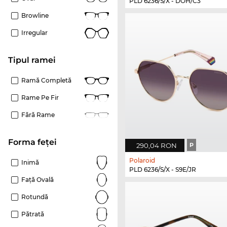
PLD 6236/S/X - DOH/C3
Browline
Irregular
Tipul ramei
Ramă Completă
Rame Pe Fir
Fără Rame
Forma feței
290,04 RON
P
Polaroid
Inimă
PLD 6236/S/X - S9E/JR
Față Ovală
Rotundă
Pătrată