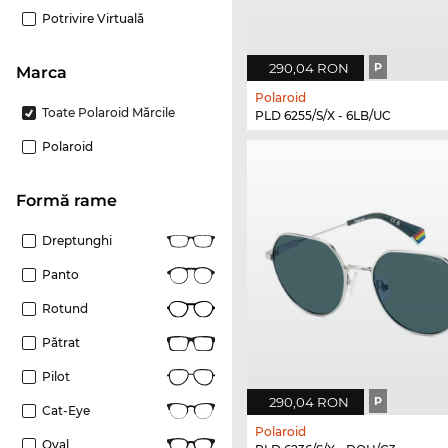
Potrivire Virtuală
290,04 RON
P
marca
Polaroid
Toate Polaroid Mărcile
PLD 6255/S/X - 6LB/UC
Polaroid
Formă rame
Dreptunghi
Panto
Rotund
Pătrat
Pilot
290,04 RON
P
Cat-Eye
Polaroid
Oval