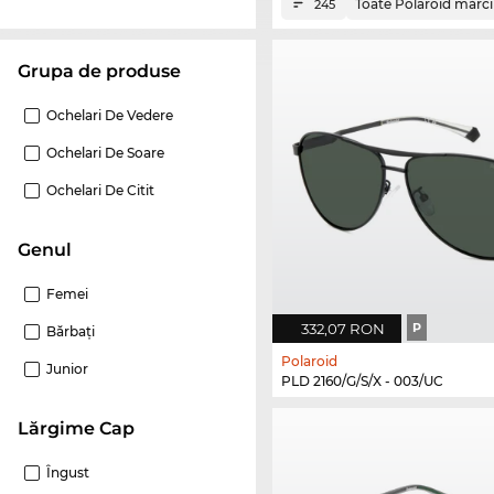
Toate Polaroid mărci
245
Grupa de produse
Ochelari De Vedere
Ochelari De Soare
Ochelari De Citit
Genul
Femei
332,07 RON
P
Bărbaţi
Polaroid
Junior
PLD 2160/G/S/X - 003/UC
Lărgime Cap
Îngust