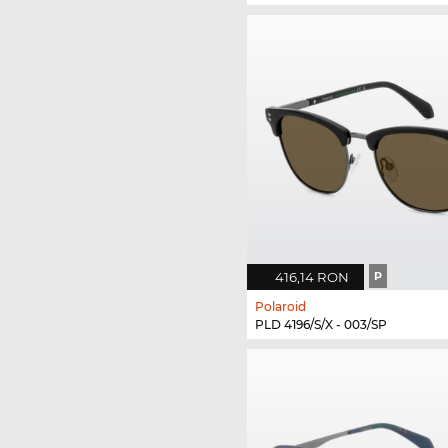
416,14 RON
P
Polaroid
PLD 4196/S/X - 003/SP