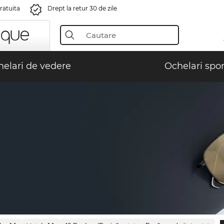
gratuita
Drept la retur 30 de zile
elari de vedere
Ochelari spor