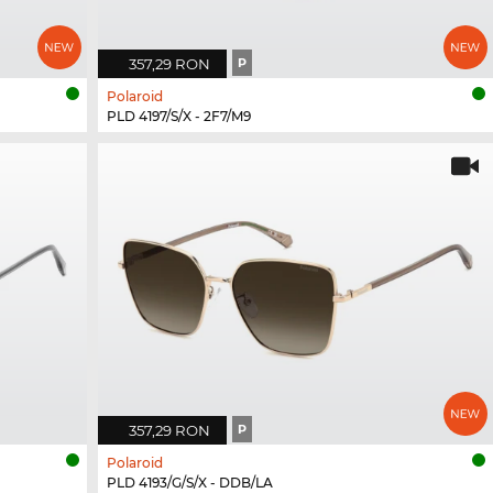
357,29 RON
P
Polaroid
PLD 4197/S/X - 2F7/M9
357,29 RON
P
Polaroid
PLD 4193/G/S/X - DDB/LA