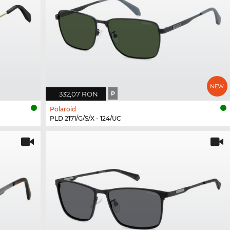
332,07 RON
P
Polaroid
PLD 2171/G/S/X - 124/UC