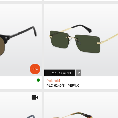
399,33 RON
P
Polaroid
PLD 6245/S - PEF/UC