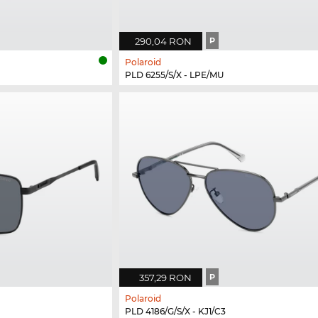
290,04 RON
P
Polaroid
PLD 6255/S/X - LPE/MU
357,29 RON
P
Polaroid
PLD 4186/G/S/X - KJ1/C3