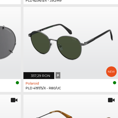
PLD 6254/S/X - J5G/M9
357,29 RON
P
Polaroid
PLD 4197/S/X - R80/UC