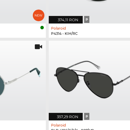
374,11 RON
P
Polaroid
P4314 - KIH/RC
357,29 RON
P
Polaroid