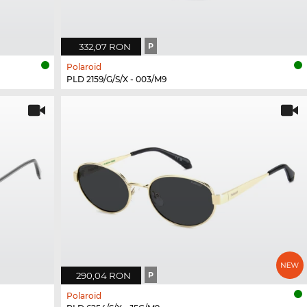
332,07 RON
P
Polaroid
PLD 2159/G/S/X - 003/M9
290,04 RON
P
Polaroid