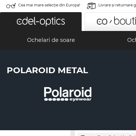
Cea mai mare selecție din Europa!
Livrare şi returnare 
Ochelari de soare
Och
POLAROID METAL