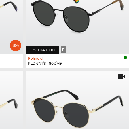
290,04 RON
P
Polaroid
PLD 6171/S - 807/M9