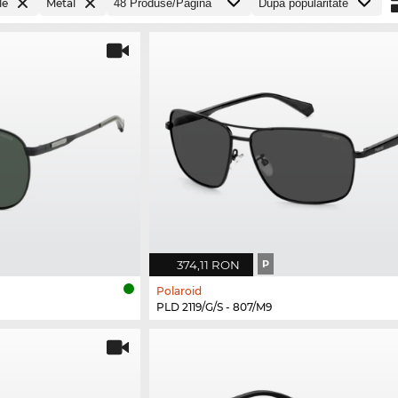
le
Metal
374,11 RON
P
Polaroid
PLD 2119/G/S - 807/M9