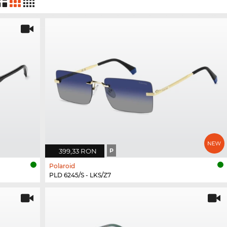
399,33 RON
P
Polaroid
PLD 6245/S - LKS/Z7