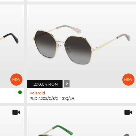
290,04 RON
P
Polaroid
PLD 4205/G/S/X - 01Q/LA