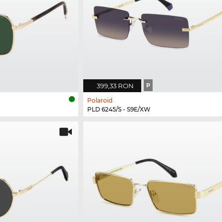
399,33 RON
P
Polaroid
PLD 6245/S - S9E/XW