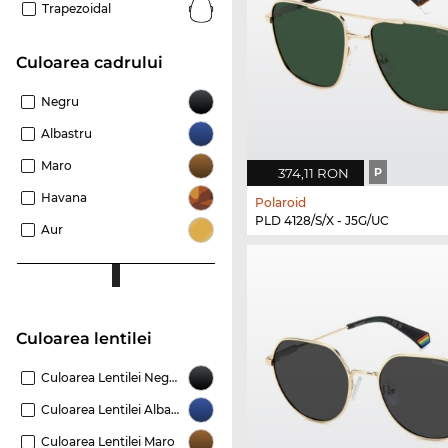
Trapezoidal
Culoarea cadrului
Negru
Albastru
Maro
374,11 RON
P
Havana
Polaroid
PLD 4128/S/X - J5G/UC
Aur
Culoarea lentilei
Culoarea Lentilei Negru
Culoarea Lentilei Albastru
Culoarea Lentilei Maro