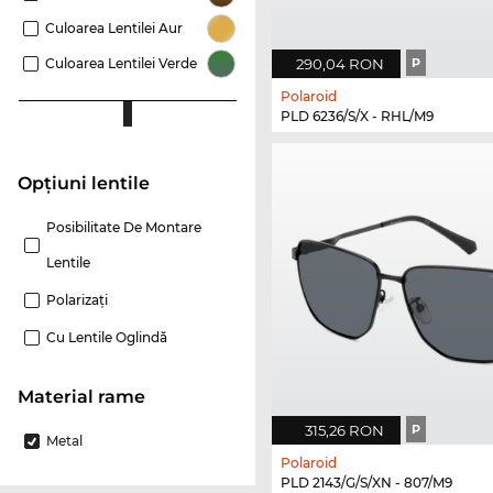
Culoarea Lentilei Aur
290,04 RON
P
Culoarea Lentilei Verde
Polaroid
PLD 6236/S/X - RHL/M9
Opțiuni lentile
Posibilitate De Montare
Lentile
Polarizaţi
Cu Lentile Oglindă
Material rame
315,26 RON
P
Metal
Polaroid
PLD 2143/G/S/XN - 807/M9