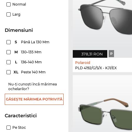
Normal
Larg
dimensiuni
S
Până La 130 Mm
M
130–135 Mm
378,31 RON
P
L
136–140 Mm
Polaroid
PLD 4192/G/S/X - KJ1/EX
XL
Peste 140 Mm
Nu-ți cunoști încă mărimea
ochelarilor?
GĂSEȘTE MĂRIMEA POTRIVITĂ
Caracteristici
Pe Stoc