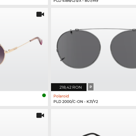
PLD 4186/G/S/X - 807/M9
218,42 RON
P
Polaroid
PLD 2000/C-ON - KJ1/Y2