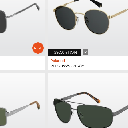
290,04 RON
P
Polaroid
PLD 2053/S - 2F7/M9