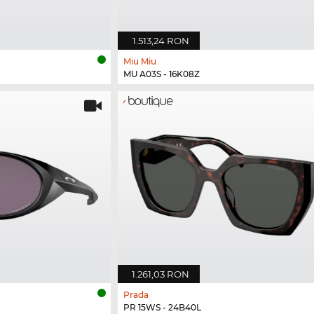
1.513,24 RON
Miu Miu
MU A03S - 16K08Z
1.261,03 RON
Prada
PR 15WS - 24B40L