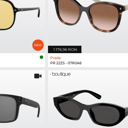
1.176,96 RON
Prada
PR 22ZS - 07R0A6