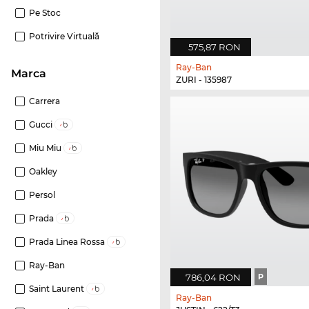
Pe Stoc
Potrivire Virtuală
575,87 RON
Ray-Ban
marca
ZURI - 135987
Carrera
Gucci
Miu Miu
Oakley
Persol
Prada
Prada Linea Rossa
Ray-Ban
786,04 RON
P
Saint Laurent
Ray-Ban