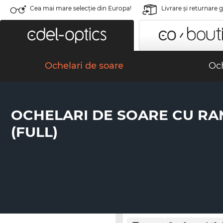
Cea mai mare selecție din Europa!
Livrare şi returnare 
Ochelari de soare
Och
OCHELARI DE SOARE CU R
(FULL)