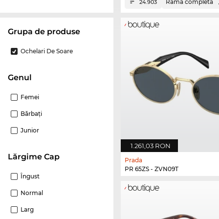
Ramă completă
24.903
Grupa de produse
Ochelari De Soare
Genul
Femei
Bărbaţi
Junior
1.261,03 RON
Lărgime Cap
Prada
PR 65ZS - ZVN09T
Îngust
Normal
Larg