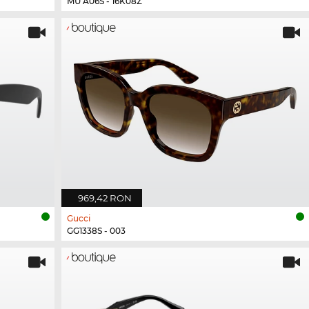
MU A06S - 16K08Z
969,42 RON
Gucci
GG1338S - 003