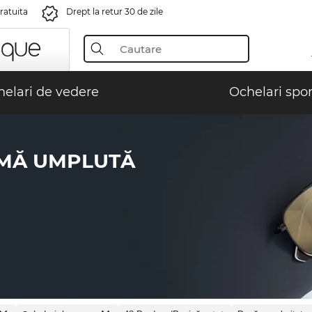
gratuita
Drept la retur 30 de zile
elari de vedere
Ochelari spor
AMĂ UMPLUTĂ