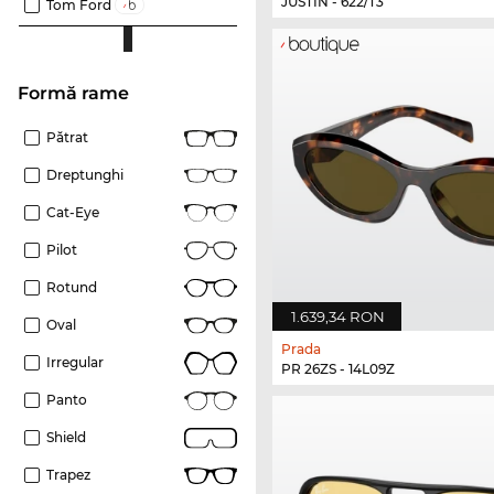
JUSTIN - 622/T3
Tom Ford
Formă rame
Pătrat
Dreptunghi
Cat-Eye
Pilot
Rotund
1.639,34 RON
Oval
Prada
Irregular
PR 26ZS - 14L09Z
Panto
Shield
Trapez