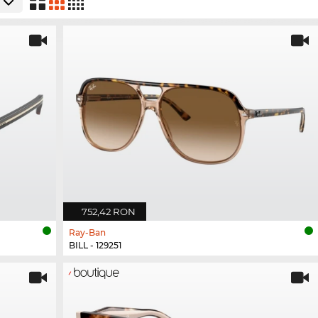
752,42 RON
Ray-Ban
BILL - 129251