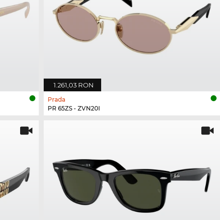
1.261,03 RON
Prada
PR 65ZS - ZVN20I