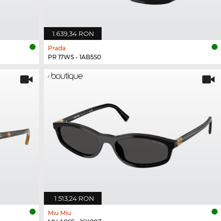
1.639,34 RON
Prada
PR 17WS - 1AB5S0
1.513,24 RON
Miu Miu