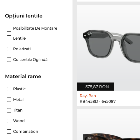
Opțiuni lentile
Posibilitate De Montare
Lentile
Polarizaţi
Cu Lentile Oglindă
Material rame
575,87 RON
Plastic
Ray-Ban
Metal
RB4458D - 645087
Titan
Wood
Combination