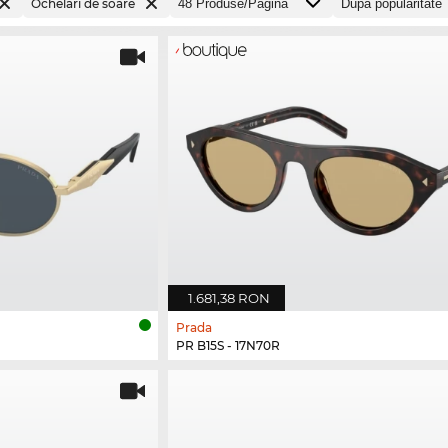
Ochelari de soare
1.681,38 RON
Prada
PR B15S - 17N70R