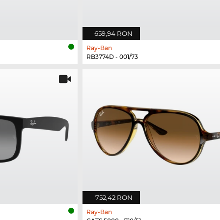
659,94 RON
Ray-Ban
RB3774D - 001/73
752,42 RON
Ray-Ban