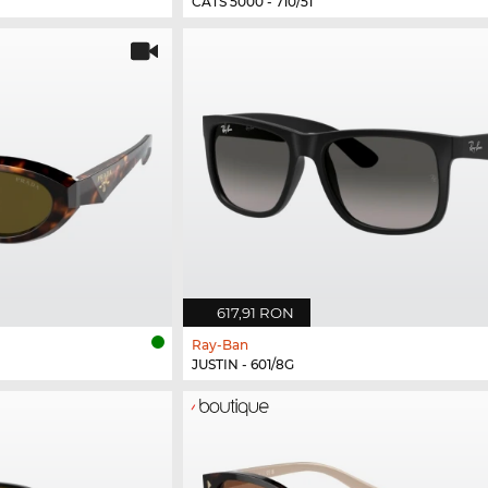
CATS 5000 - 710/51
617,91 RON
Ray-Ban
JUSTIN - 601/8G