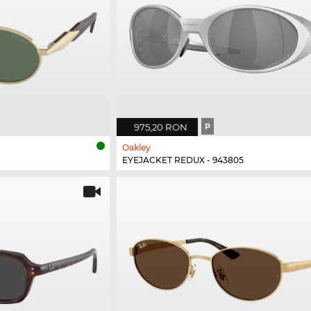
975,20 RON
P
Oakley
EYEJACKET REDUX - 943805