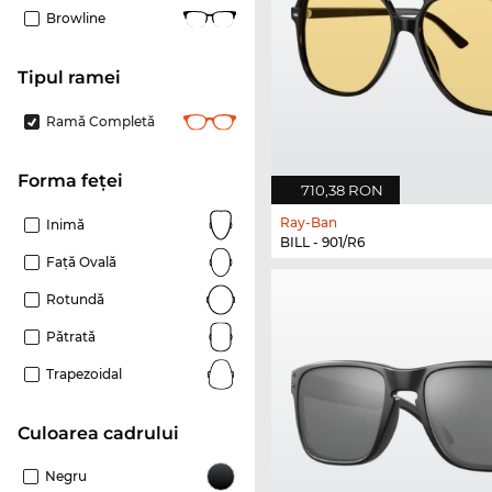
Browline
Tipul ramei
Ramă Completă
Forma feței
710,38 RON
Ray-Ban
Inimă
BILL - 901/R6
Față Ovală
Rotundă
Pătrată
Trapezoidal
Culoarea cadrului
Negru