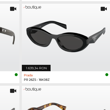
1.639,34 RON
Prada
PR 26ZS - 16K08Z