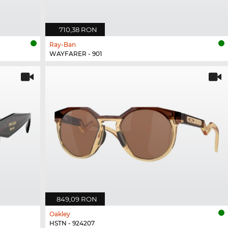
710,38 RON
Ray-Ban
WAYFARER - 901
849,09 RON
Oakley
HSTN - 924207