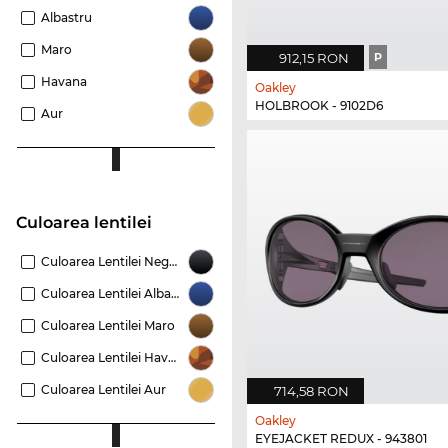
Albastru
Maro
912,15 RON
P
Havana
Oakley
HOLBROOK - 9102D6
Aur
Culoarea lentilei
Culoarea Lentilei Negru
Culoarea Lentilei Albastru
Culoarea Lentilei Maro
Culoarea Lentilei Havana
Culoarea Lentilei Aur
714,58 RON
Oakley
EYEJACKET REDUX - 943801