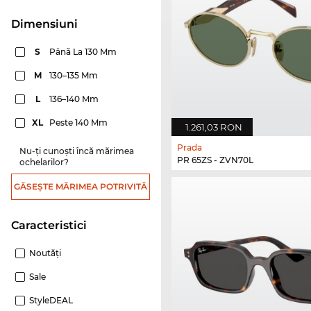
dimensiuni
S
Până La 130 Mm
M
130–135 Mm
L
136–140 Mm
XL
Peste 140 Mm
1.261,03 RON
Prada
Nu-ți cunoști încă mărimea
PR 65ZS - ZVN70L
ochelarilor?
GĂSEȘTE MĂRIMEA POTRIVITĂ
Caracteristici
Noutăţi
Sale
StyleDEAL