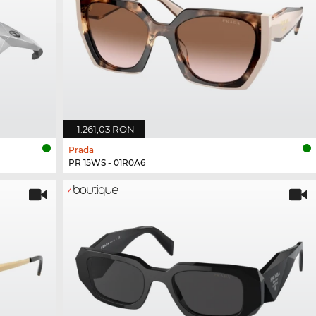
1.261,03 RON
Prada
PR 15WS - 01R0A6