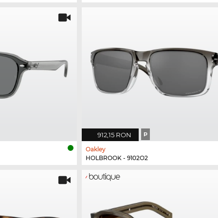
912,15 RON
P
Oakley
HOLBROOK - 9102O2