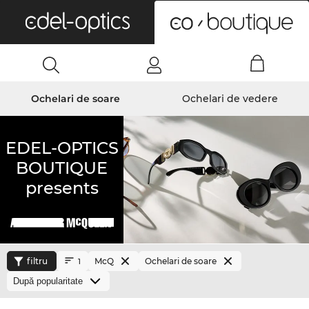
0
Ochelari de soare
Ochelari de vedere
EDEL-OPTICS
BOUTIQUE
presents
filtru
McQ
Ochelari de soare
1