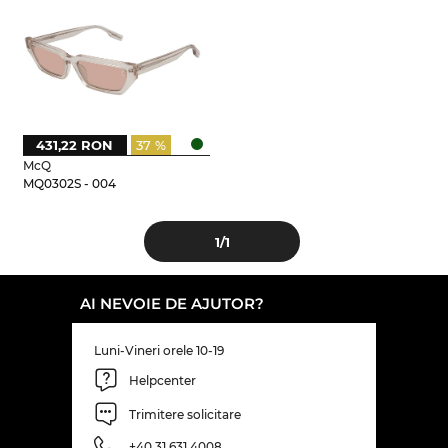
431,22 RON
37 %
McQ
MQ0302S - 004
1
/1
AI NEVOIE DE AJUTOR?
Luni-Vineri orele 10-19
Helpcenter
Trimitere solicitare
+40 31 631 4008