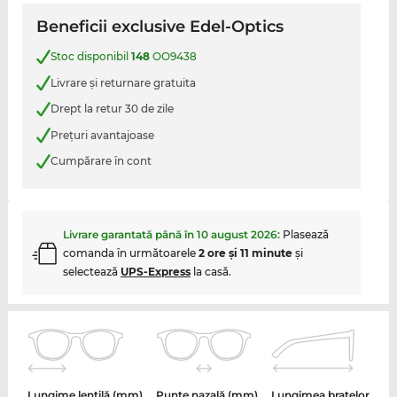
Beneficii exclusive Edel-Optics
Stoc disponibil
148
OO9438
Livrare şi returnare gratuita
Drept la retur 30 de zile
Preţuri avantajoase
Cumpărare în cont
Livrare garantată până în
10 august 2026
:
Plasează
comanda în următoarele
2 ore şi 11 minute
şi
selectează
UPS-Express
la casă.
Lungime lentilă (mm)
Punte nazală (mm)
Lungimea brațelor