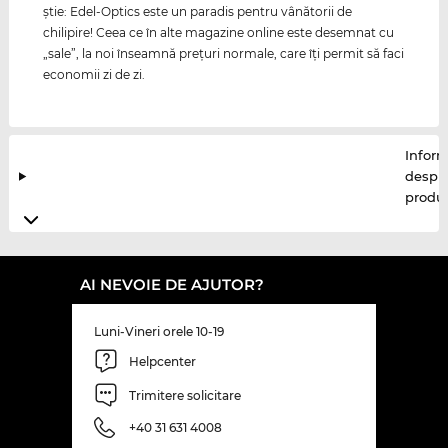
ştie: Edel-Optics este un paradis pentru vânătorii de
chilipire! Ceea ce în alte magazine online este desemnat cu
„sale”, la noi înseamnă preţuri normale, care îţi permit să faci
economii zi de zi.
Inform
despr
produ
AI NEVOIE DE AJUTOR?
Luni-Vineri orele 10-19
Helpcenter
Trimitere solicitare
+40 31 631 4008