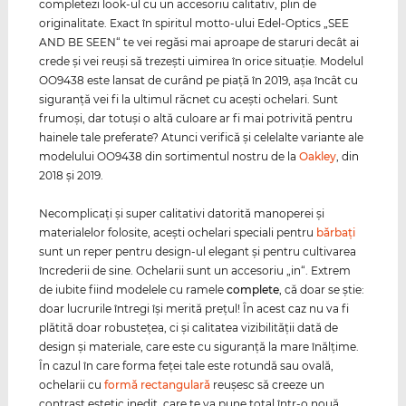
completezi look-ul cu un accesoriu calitativ, plin de
originalitate. Exact în spiritul motto-ului Edel-Optics „SEE
AND BE SEEN“ te vei regăsi mai aproape de staruri decât ai
crede şi vei reuşi să trezeşti uimirea în orice situaţie. Modelul
OO9438 este lansat de curând pe piaţă în 2019, aşa încât cu
siguranţă vei fi la ultimul răcnet cu aceşti ochelari. Sunt
frumoşi, dar totuşi o altă culoare ar fi mai potrivită pentru
hainele tale preferate? Atunci verifică şi celelalte variante ale
modelului OO9438 din sortimentul nostru de la
Oakley
, din
2018 şi 2019.
Necomplicaţi şi super calitativi datorită manoperei şi
materialelor folosite, aceşti ochelari speciali pentru
bărbaţi
sunt un reper pentru design-ul elegant şi pentru cultivarea
încrederii de sine. Ochelarii sunt un accesoriu „in“. Extrem
de iubite fiind modelele cu ramele
complete
, că doar se ştie:
doar lucrurile întregi îşi merită preţul! În acest caz nu va fi
plătită doar robusteţea, ci şi calitatea vizibilităţii dată de
design şi materiale, care este cu siguranţă la mare înălţime.
În cazul în care forma feţei tale este rotundă sau ovală,
ochelarii cu
formă rectangulară
reuşesc să creeze un
contrast estetic inedit, care te va pune total într-o nouă