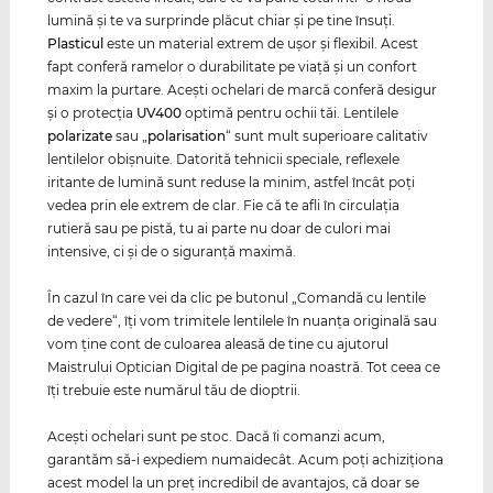
lumină şi te va surprinde plăcut chiar şi pe tine însuţi.
Plasticul
este un material extrem de uşor şi flexibil. Acest
fapt conferă ramelor o durabilitate pe viaţă şi un confort
maxim la purtare. Aceşti ochelari de marcă conferă desigur
şi o protecţia
UV400
optimă pentru ochii tăi. Lentilele
polarizate
sau „
polarisation
“ sunt mult superioare calitativ
lentilelor obişnuite. Datorită tehnicii speciale, reflexele
iritante de lumină sunt reduse la minim, astfel încât poţi
vedea prin ele extrem de clar. Fie că te afli în circulaţia
rutieră sau pe pistă, tu ai parte nu doar de culori mai
intensive, ci şi de o siguranţă maximă.
În cazul în care vei da clic pe butonul „Comandă cu lentile
de vedere“, îţi vom trimitele lentilele în nuanţa originală sau
vom ţine cont de culoarea aleasă de tine cu ajutorul
Maistrului Optician Digital de pe pagina noastră. Tot ceea ce
îţi trebuie este numărul tău de dioptrii.
Aceşti ochelari sunt pe stoc. Dacă îi comanzi acum,
garantăm să-i expediem numaidecât. Acum poţi achiziţiona
acest model la un preţ incredibil de avantajos, că doar se