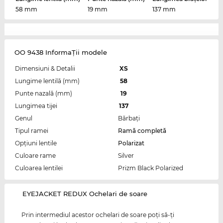
58 mm
19 mm
137 mm
OO 9438 InformaŢii modele
Dimensiuni & Detalii
XS
Lungime lentilă (mm)
58
Punte nazală (mm)
19
Lungimea tijei
137
Genul
Bărbaţi
Tipul ramei
Ramă completă
Opțiuni lentile
Polarizat
Culoare rame
Silver
Culoarea lentilei
Prizm Black Polarized
‌EYEJACKET REDUX Ochelari de soare
Prin intermediul acestor ochelari de soare poţi să-ţi