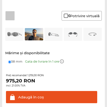
Potrivire virtuală
Mărime şi disponibilitate
58 mm
Gata de livrare în 1 ore
1.219,00 RON
Preţ recomandat
975,20
RON
incl. 21.00% TVA
Adaugă în
coş