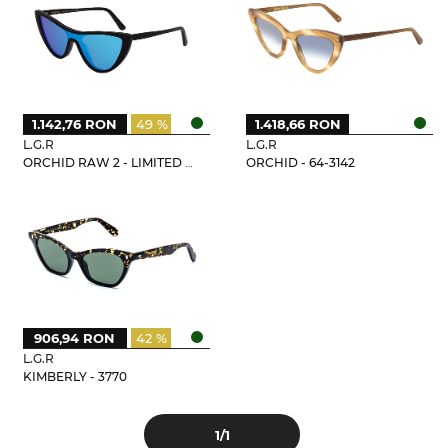
1.142,76 RON
49 %
1.418,66 RON
L.G.R
L.G.R
ORCHID RAW 2 - LIMITED EDITION
ORCHID - 64-3142
906,94 RON
42 %
L.G.R
KIMBERLY - 3770
1
/1