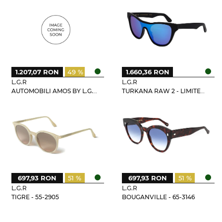
1.207,07 RON
49 %
1.660,36 RON
L.G.R
L.G.R
AUTOMOBILI AMOS BY L.G.R - 68-4036
TURKANA RAW 2 - LIMITED EDITION
697,93 RON
51 %
697,93 RON
51 %
L.G.R
L.G.R
TIGRE - 55-2905
BOUGANVILLE - 65-3146