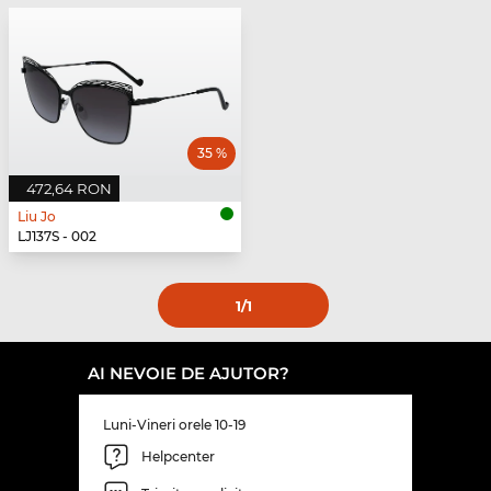
35 %
472,64 RON
Liu Jo
LJ137S - 002
1
/1
AI NEVOIE DE AJUTOR?
Luni-Vineri orele 10-19
Helpcenter