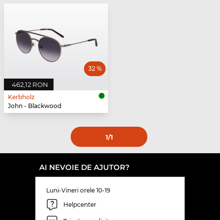
32 %
462,12 RON
Kerbholz
John - Blackwood
1
/1
AI NEVOIE DE AJUTOR?
Luni-Vineri orele 10-19
Helpcenter