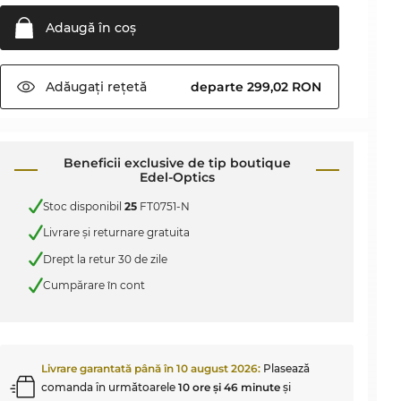
Adaugă în
coş
Adăugați
rețetă
departe 299,02 RON
Beneficii exclusive de tip boutique
Edel-Optics
Stoc disponibil
25
FT0751-N
Livrare şi returnare gratuita
Drept la retur 30 de zile
Cumpărare în cont
Livrare garantată până în
10 august 2026
:
Plasează
comanda în următoarele
10 ore şi 46 minute
şi