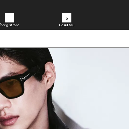
0
Înregistrare
Coșul tău