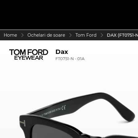
Home
Ochelari de soare
Tom Ford
DAX (FT0751-N
Dax
FT0751-N - 01A