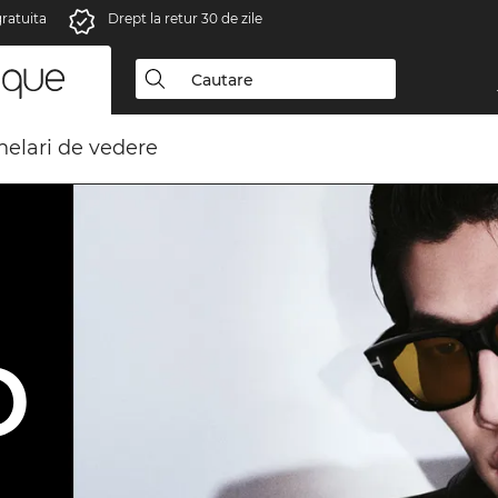
gratuita
Drept la retur 30 de zile
elari de vedere