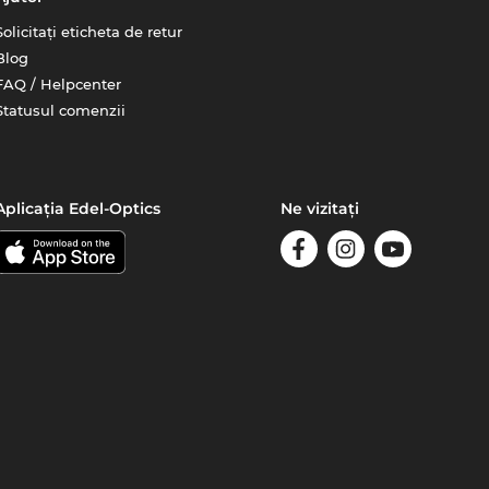
Solicitați eticheta de retur
Blog
FAQ / Helpcenter
Statusul comenzii
Aplicația Edel-Optics
Ne vizitați