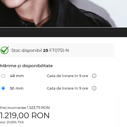
Stoc disponibil
25
FT0751-N
Mărime şi disponibilitate
48 mm
Gata de livrare în 9 ore
50 mm
Gata de livrare în 9 ore
1.523,75 RON
Preţ recomandat
1.219,00
RON
incl. 21.00% TVA