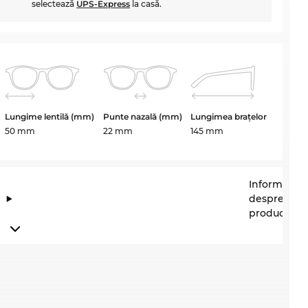
selectează
UPS-Express
la casă.
Lungime lentilă (mm)
Punte nazală (mm)
Lungimea brațelor
50 mm
22 mm
145 mm
Informații
despre
producător