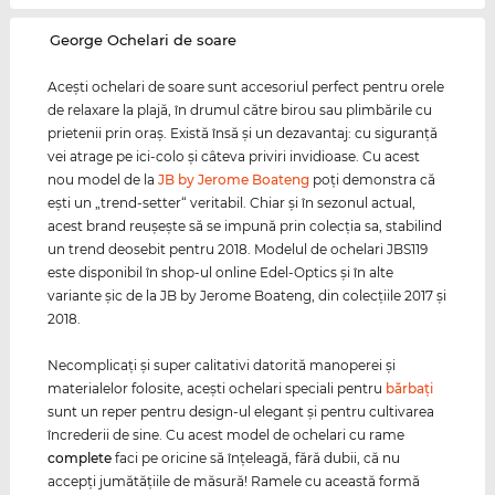
‌George Ochelari de soare
Aceşti ochelari de soare sunt accesoriul perfect pentru orele
de relaxare la plajă, în drumul către birou sau plimbările cu
prietenii prin oraş. Există însă şi un dezavantaj: cu siguranţă
vei atrage pe ici-colo şi câteva priviri invidioase. Cu acest
nou model de la
JB by Jerome Boateng
poţi demonstra că
eşti un „trend-setter“ veritabil. Chiar şi în sezonul actual,
acest brand reuşeşte să se impună prin colecţia sa, stabilind
un trend deosebit pentru 2018. Modelul de ochelari JBS119
este disponibil în shop-ul online Edel-Optics şi în alte
variante şic de la JB by Jerome Boateng, din colecţiile 2017 şi
2018.
Necomplicaţi şi super calitativi datorită manoperei şi
materialelor folosite, aceşti ochelari speciali pentru
bărbaţi
sunt un reper pentru design-ul elegant şi pentru cultivarea
încrederii de sine. Cu acest model de ochelari cu rame
complete
faci pe oricine să înţeleagă, fără dubii, că nu
accepţi jumătăţiile de măsură! Ramele cu această formă