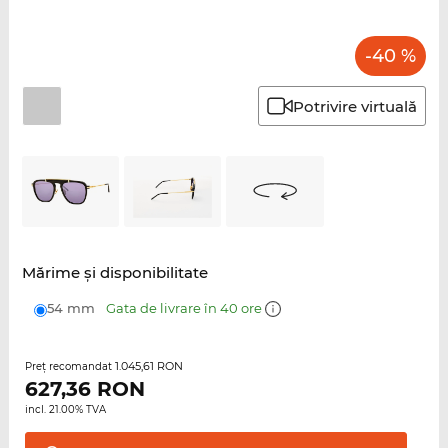
-40 %
Potrivire virtuală
Mărime şi disponibilitate
54 mm
Gata de livrare în 40 ore
1.045,61 RON
Preţ recomandat
627,36
RON
incl. 21.00% TVA