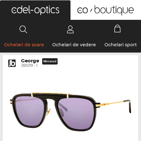
0
Ochelari de soare
Ochelari de vedere
Ochelari sport
George
Mirrored
JBS119 - 1