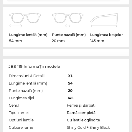
Lungime lentilă (mm)
Punte nazală (mm)
Lungimea brațelor
54 mm
20 mm
145 mm
JBS 119 InformaŢii modele
Dimensiuni & Detalii
XL
Lungime lentilă (mm)
54
Punte nazală (mm)
20
Lungimea tijei
145
Genul
Femei şi Bărbaţi
Tipul ramei
Ramă completă
Opțiuni lentile
Cu lentile oglindite
Culoare rame
Shiny Gold + Shiny Black