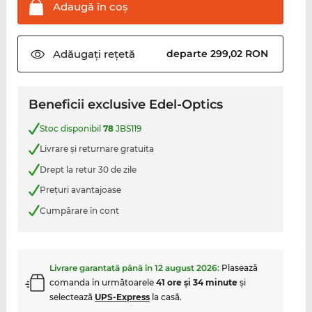
Adaugă în
coş
Adăugați
rețetă
departe 299,02 RON
Beneficii exclusive Edel-Optics
Stoc disponibil
78
JBS119
Livrare şi returnare gratuita
Drept la retur 30 de zile
Preţuri avantajoase
Cumpărare în cont
Livrare garantată până în
12 august 2026
:
Plasează
comanda în următoarele
41 ore şi 34 minute
şi
selectează
UPS-Express
la casă.