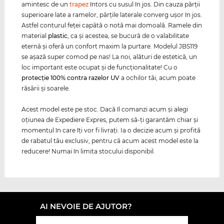
amintesc de un
trapez
întors cu susul în jos. Din cauza părţii
superioare late a ramelor, părţile laterale converg uşor în jos.
Astfel conturul feţei capătă o notă mai domoală. Ramele din
material
plastic
, ca şi acestea, se bucură de o valabilitate
eternă şi oferă un confort maxim la purtare. Modelul JBS119
se aşază super comod pe nas! La noi, alături de estetică, un
loc important este ocupat şi de funcţionalitate! Cu o
protecţie 100% contra razelor
UV
a ochilor tăi, acum poate
răsării şi soarele.
Acest model este pe stoc. Dacă îl comanzi acum şi alegi
oţiunea de Expediere Expres, putem să-ţi garantăm chiar şi
momentul în care îţi vor fi livraţi. Ia o decizie acum şi profită
de rabatul tău exclusiv, pentru că acum acest model este la
reducere! Numai în limita stocului disponibil.
AI NEVOIE DE AJUTOR?