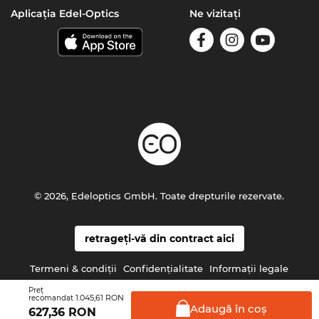
Aplicația Edel-Optics
Ne vizitați
© 2026, Edeloptics GmbH. Toate drepturile rezervate.
retrageți-vă din contract aici
Termeni & condiţii
Confidenţialitate
Informaţii legale
Preţ
1.045,61 RON
recomandat
Adaugă în
coş
627,36
RON