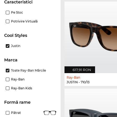
Caracteristici
Pe Stoc
Potrivire Virtuală
Cool Styles
Justin
marca
617,91 RON
Toate Ray-Ban Mărcile
Ray-Ban
Ray-Ban
JUSTIN - 710/13
Ray-Ban Kids
Formă rame
Pătrat