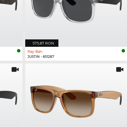
575,87 RON
Ray-Ban
JUSTIN - 651287