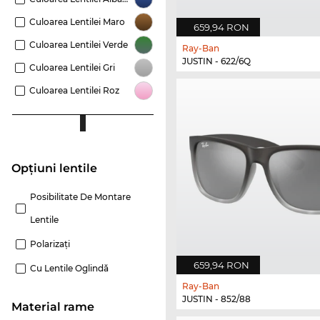
Culoarea Lentilei Maro
659,94 RON
Culoarea Lentilei Verde
Ray-Ban
JUSTIN - 622/6Q
Culoarea Lentilei Gri
Culoarea Lentilei Roz
Opțiuni lentile
Posibilitate De Montare
Lentile
Polarizaţi
659,94 RON
Cu Lentile Oglindă
Ray-Ban
JUSTIN - 852/88
Material rame