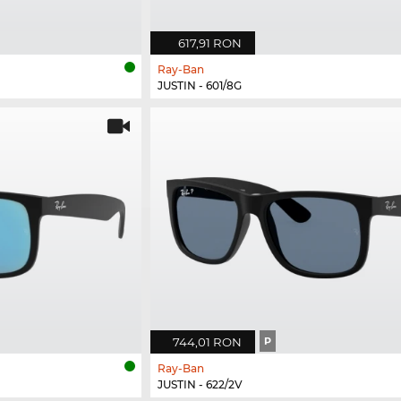
617,91 RON
Ray-Ban
JUSTIN - 601/8G
744,01 RON
P
Ray-Ban
JUSTIN - 622/2V