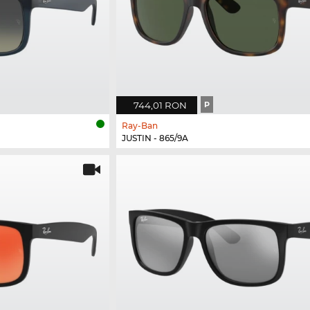
744,01 RON
P
Ray-Ban
JUSTIN - 865/9A