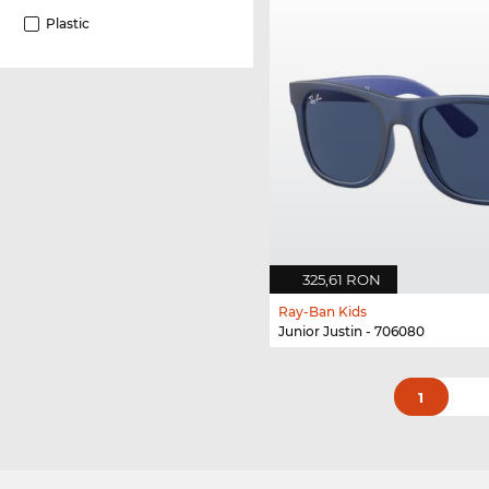
Plastic
325,61 RON
Ray-Ban Kids
Junior Justin - 706080
1