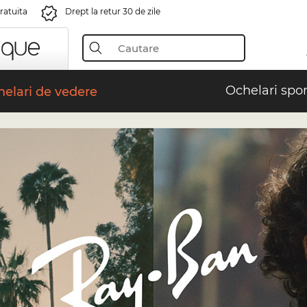
gratuita
Drept la retur 30 de zile
Ochelari spor
elari de vedere