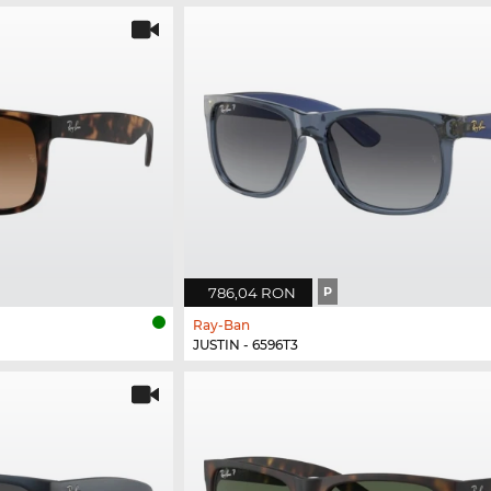
786,04 RON
P
Ray-Ban
JUSTIN - 6596T3