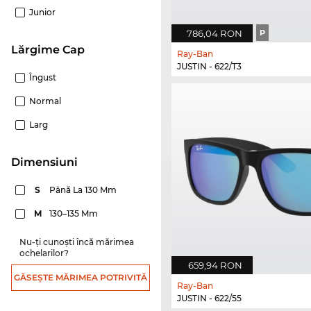
Junior
786,04 RON
P
Lărgime Cap
Ray-Ban
JUSTIN - 622/T3
Îngust
Normal
Larg
dimensiuni
S
Până La 130 Mm
M
130–135 Mm
Nu-ți cunoști încă mărimea
ochelarilor?
659,94 RON
GĂSEȘTE MĂRIMEA POTRIVITĂ
Ray-Ban
JUSTIN - 622/55