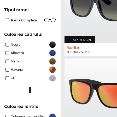
Tipul ramei
Ramă Completă
Culoarea cadrului
617,91 RON
Negru
Ray-Ban
JUSTIN - 681311
Albastru
Maro
Havana
Gri
Culoarea lentilei
Culoarea Lentilei Albastru