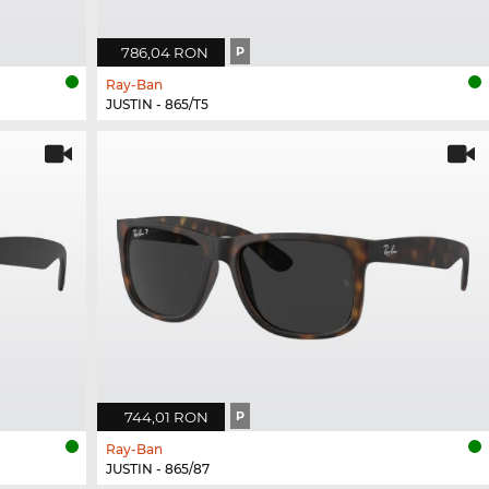
786,04 RON
P
Ray-Ban
JUSTIN - 865/T5
744,01 RON
P
Ray-Ban
JUSTIN - 865/87