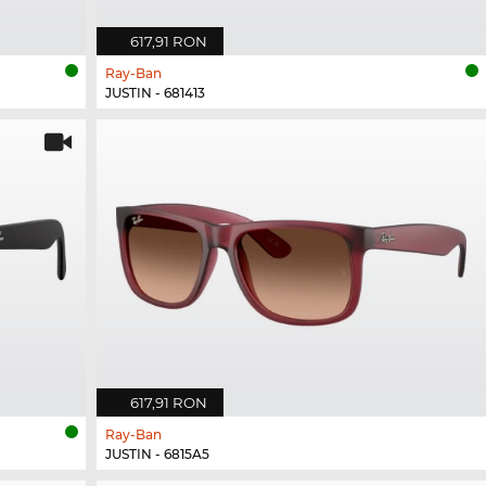
617,91 RON
Ray-Ban
JUSTIN - 681413
617,91 RON
Ray-Ban
JUSTIN - 6815A5