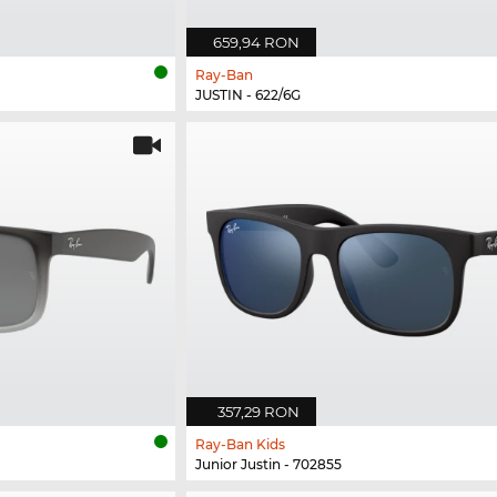
659,94 RON
Ray-Ban
JUSTIN - 622/6G
357,29 RON
Ray-Ban Kids
Junior Justin - 702855