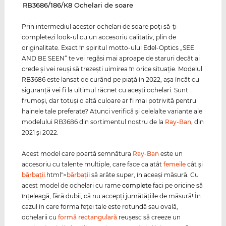
‌RB3686/186/K8 Ochelari de soare
Prin intermediul acestor ochelari de soare poţi să-ţi
completezi look-ul cu un accesoriu calitativ, plin de
originalitate. Exact în spiritul motto-ului Edel-Optics „SEE
AND BE SEEN“ te vei regăsi mai aproape de staruri decât ai
crede şi vei reuşi să trezeşti uimirea în orice situaţie. Modelul
RB3686 este lansat de curând pe piaţă în 2022, aşa încât cu
siguranţă vei fi la ultimul răcnet cu aceşti ochelari. Sunt
frumoşi, dar totuşi o altă culoare ar fi mai potrivită pentru
hainele tale preferate? Atunci verifică şi celelalte variante ale
modelului RB3686 din sortimentul nostru de la
Ray-Ban
, din
2021 şi 2022.
Acest model care poartă semnătura
Ray-Ban
este un
accesoriu cu talente multiple, care face ca atât
femeile
cât şi
bărbaţii
.html">
bărbaţii
să arăte super, în aceaşi măsură. Cu
acest model de ochelari cu rame
complete
faci pe oricine să
înţeleagă, fără dubii, că nu accepţi jumătăţiile de măsură! În
cazul în care forma feţei tale este rotundă sau ovală,
ochelarii cu
formă rectangulară
reuşesc să creeze un