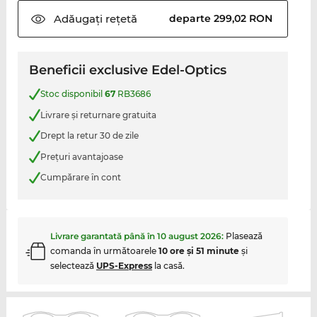
Adăugați
rețetă
departe 299,02 RON
Beneficii exclusive Edel-Optics
Stoc disponibil
67
RB3686
Livrare şi returnare gratuita
Drept la retur 30 de zile
Preţuri avantajoase
Cumpărare în cont
Livrare garantată până în
10 august 2026
:
Plasează
comanda în următoarele
10 ore şi 51 minute
şi
selectează
UPS-Express
la casă.