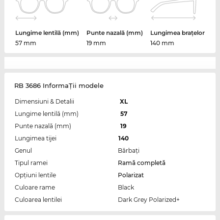
Lungime lentilă (mm)
Punte nazală (mm)
Lungimea brațelor
57 mm
19 mm
140 mm
RB 3686 InformaŢii modele
Dimensiuni & Detalii
XL
Lungime lentilă (mm)
57
Punte nazală (mm)
19
Lungimea tijei
140
Genul
Bărbaţi
Tipul ramei
Ramă completă
Opțiuni lentile
Polarizat
Culoare rame
Black
Culoarea lentilei
Dark Grey Polarized+