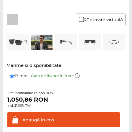
Potrivire virtuală
Mărime şi disponibilitate
57 mm
Gata de livrare în 9 ore
1.313,58 RON
Preţ recomandat
1.050,86
RON
incl. 21.00% TVA
Adaugă în
coş