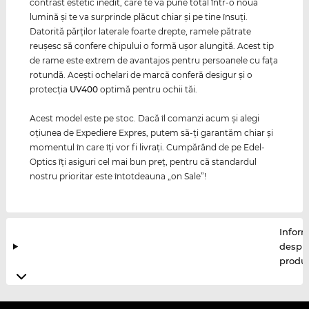
contrast estetic inedit, care te va pune total într-o nouă
lumină şi te va surprinde plăcut chiar şi pe tine însuţi.
Datorită părţilor laterale foarte drepte, ramele pătrate
reuşesc să confere chipului o formă uşor alungită. Acest tip
de rame este extrem de avantajos pentru persoanele cu faţa
rotundă. Aceşti ochelari de marcă conferă desigur şi o
protecţia
UV400
optimă pentru ochii tăi.
Acest model este pe stoc. Dacă îl comanzi acum şi alegi
oţiunea de Expediere Expres, putem să-ţi garantăm chiar şi
momentul în care îţi vor fi livraţi. Cumpărând de pe Edel-
Optics îţi asiguri cel mai bun preţ, pentru că standardul
nostru prioritar este întotdeauna „on Sale”!
Inform
despr
produ