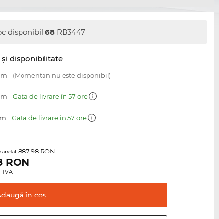
oc disponibil
68
RB3447
şi disponibilitate
 mm
(Momentan nu este disponibil)
 mm
Gata de livrare în 57 ore
mm
Gata de livrare în 57 ore
887,98 RON
mandat
8
RON
0% TVA
Adaugă în
coş