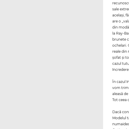
recunoscu
sale extre
acelaşi, f
are o „val
din modă
la Ray-Ba
brunete c
ochelari. 
reale din 
şofat şi t
cazul tut
încreder
În cazul î
vom trimi
aleasă de 
Tot ceea c
Dacă consi
Modelul t
numaidecâ