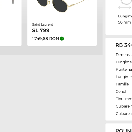
Lungime
50 mm
Saint Laurent
SL 799
1.749,68 RON
RB 34
Dimensiun
Lungime 
Punte na
Lungimea 
Familie
Genul
Tipul ram
Culoare 
Culoarea 
‌ROUN