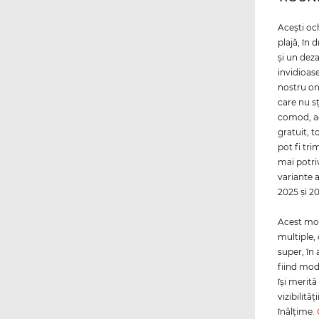
Aceşti och
plajă, în 
şi un deza
invidioas
nostru on
care nu s
comod, aca
gratuit, t
pot fi tri
mai potriv
variante 
2025 şi 2
Acest mo
multiple,
super, în
fiind mod
îşi merită
vizibilită
înălţime.