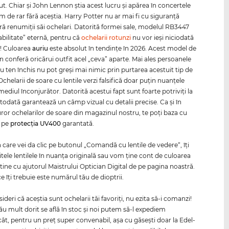
t. Chiar şi John Lennon ştia acest lucru şi apărea în concertele
m de rar fără aceştia. Harry Potter nu ar mai fi cu siguranţă
ără renumiţii săi ochelari. Datorită formei sale, modelul RB3447
abilitate” eternă, pentru că
ochelarii rotunzi
nu vor ieşi niciodată
! Culoarea
auriu
este absolut în tendinţe în 2026. Acest model de
n conferă oricărui outfit acel „ceva” aparte. Mai ales persoanele
u ten închis nu pot greşi mai nimic prin purtarea acestuit tip de
Ochelarii de soare cu lentile verzi falsifică doar puţin nuanţele
mediul înconjurător. Datorită acestui fapt sunt foarte potriviţi la
otodată garantează un câmp vizual cu detalii precise. Ca și în
uror ochelarilor de soare din magazinul nostru, te poți baza cu
e pe
protecția
UV400
garantată.
n care vei da clic pe butonul „Comandă cu lentile de vedere“, îţi
tele lentilele în nuanţa originală sau vom ţine cont de culoarea
tine cu ajutorul Maistrului Optician Digital de pe pagina noastră.
e îţi trebuie este numărul tău de dioptrii.
deri că aceştia sunt ochelarii tăi favoriţi, nu ezita să-i comanzi!
ău mult dorit se află în stoc şi noi putem să-l expediem
t, pentru un preţ super convenabil, aşa cu găseşti doar la Edel-