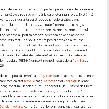
elari de soare sunt accesoriul perfect pentru orele de relaxare la
drumul către birou sau plimbările cu prietenii prin oraş. Există însă
vantaj: cu siguranţă vei atrage pe ici-colo şi câteva priviri
e. Modelul de ochelari RB3447 poate fi comandat în magazinul
line în următoarele mărimi: 47 mm, 50 mm, 53 mm. În cazul în
ţi ce mărime ai, poţi să probezi perechea de ochelari dorită
să. Prin faptul că noi îţi oferim posibilitatea de a returna
oate comenzile nepotrivite, fie că sunt prea mari sau prea mici,
mise simplu înapoi. Sunt frumoşi, dar totuşi o altă culoare ar fi
ită pentru hainele tale preferate? Atunci verifică şi celelalte
ale modelului RB3447 din sortimentul nostru de la
Ray-Ban
, din
026.
del care poartă semnătura
Ray-Ban
este un accesoriu cu talente
 care face ca atât
femeile
cât şi
bărbaţii
.html">
bărbaţii
să arăte
 aceaşi măsură. Ochelarii sunt un accesoriu „in“. Extrem de iubite
elele cu ramele
complete
, că doar se ştie: doar lucrurile întregi
 preţul! În acest caz nu va fi plătită doar robusteţea, ci şi calitatea
ţii dată de design şi materiale, care este cu siguranţă la mare
Ochelarii rotunzi
conferă chipurilor o imagine distinctă, uşor de