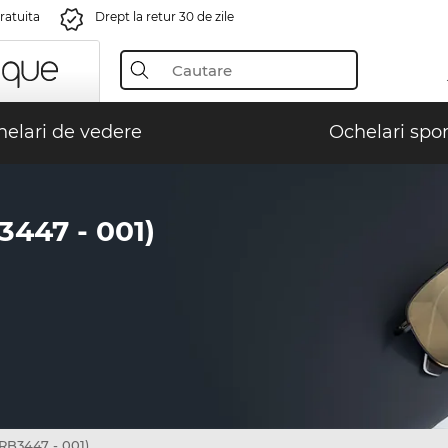
gratuita
Drept la retur 30 de zile
elari de vedere
Ochelari spor
447 - 001)
B3447 - 001)