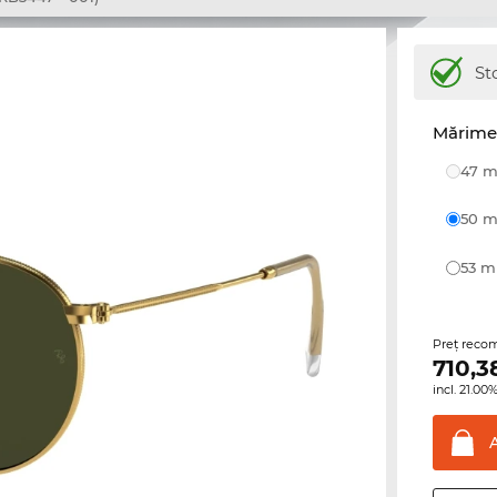
St
Mărime 
47
50
53 
Preţ reco
710,3
incl. 21.0