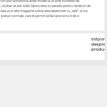
cum poţi achiziţiona acest model la un preţ incredibil de
, că doar se ştie: Edel-Optics este un paradis pentru vânătorii de
 Ceea ce în alte magazine online este desemnat cu „sale”, la noi
reţuri normale, care îţi permit să faci economii zi de zi.
Informa
despre
produc