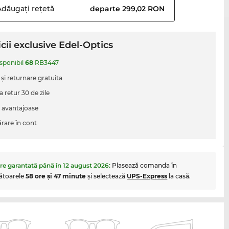
Adăugați
rețetă
departe 299,02 RON
cii exclusive Edel-Optics
isponibil
68
RB3447
 şi returnare gratuita
a retur 30 de zile
i avantajoase
are în cont
are garantată până în
12 august 2026
:
Plasează comanda în
ătoarele
58 ore şi 47 minute
şi selectează
UPS-Express
la casă.