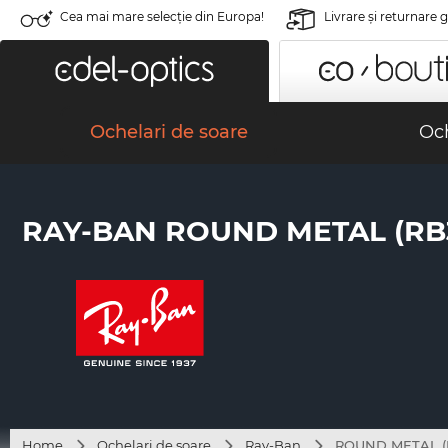
Cea mai mare selecție din Europa!
Livrare şi returnare 
Ochelari de soare
Och
RAY-BAN ROUND METAL (RB3
Home
Ochelari de soare
Ray-Ban
ROUND METAL (R