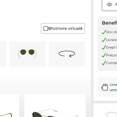
Benefi
Potrivire virtuală
Stoc d
Livrare
Drept l
Preţur
Cumpăr
Livr
urm