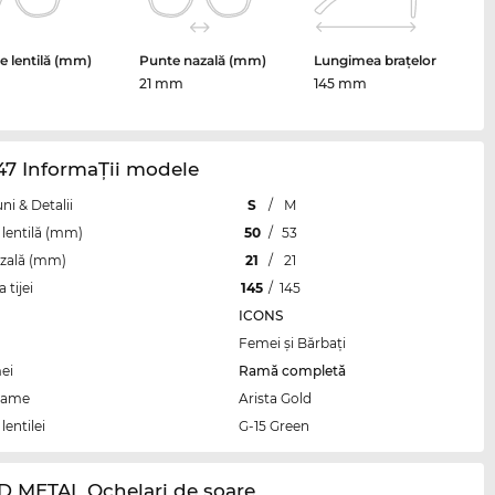
 lentilă (mm)
Punte nazală (mm)
Lungimea brațelor
21 mm
145 mm
47 InformaŢii modele
i & Detalii
S
/
M
lentilă (mm)
50
/
53
zală (mm)
21
/
21
tijei
145
/
145
ICONS
Femei şi Bărbaţi
ei
Ramă completă
rame
Arista Gold
lentilei
G-15 Green
D METAL Ochelari de soare