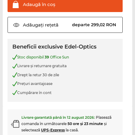
Adaugă în
coş
Adăugați
rețetă
departe 299,02 RON
Beneficii exclusive Edel-Optics
Stoc disponibil
39
Office Sun
Livrare şi returnare gratuita
Drept la retur 30 de zile
Preţuri avantajoase
Cumpărare în cont
Livrare garantată până în
12 august 2026
:
Plasează
comanda în următoarele
50 ore şi 23 minute
şi
selectează
UPS-Express
la casă.