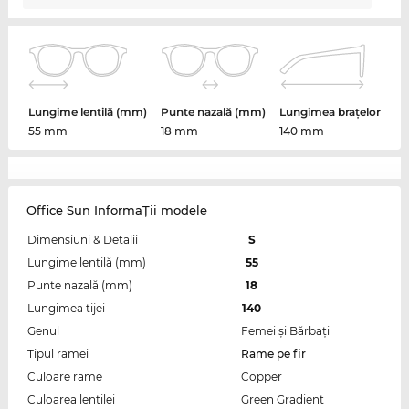
Lungime lentilă (mm)
Punte nazală (mm)
Lungimea brațelor
55 mm
18 mm
140 mm
Office Sun InformaŢii modele
Dimensiuni & Detalii
S
Lungime lentilă (mm)
55
Punte nazală (mm)
18
Lungimea tijei
140
Genul
Femei şi Bărbaţi
Tipul ramei
Rame pe fir
Culoare rame
Copper
Culoarea lentilei
Green Gradient