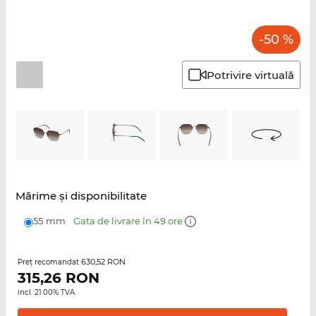
-50 %
Potrivire virtuală
Mărime şi disponibilitate
55 mm
Gata de livrare în 49 ore
630,52 RON
Preţ recomandat
315,26
RON
incl. 21.00% TVA