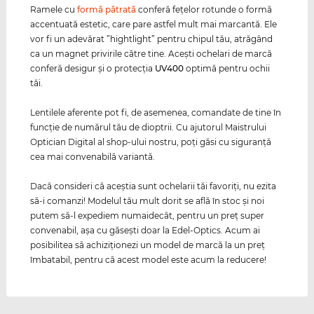
Ramele cu
formă pătrată
conferă feţelor rotunde o formă
accentuată estetic, care pare astfel mult mai marcantă. Ele
vor fi un adevărat ”hightlight” pentru chipul tău, atrăgând
ca un magnet privirile către tine. Aceşti ochelari de marcă
conferă desigur şi o protecţia
UV400
optimă pentru ochii
tăi.
Lentilele aferente pot fi, de asemenea, comandate de tine în
funcţie de numărul tău de dioptrii. Cu ajutorul Maistrului
Optician Digital al shop-ului nostru, poţi găsi cu siguranţă
cea mai convenabilă variantă.
Dacă consideri că aceştia sunt ochelarii tăi favoriţi, nu ezita
să-i comanzi! Modelul tău mult dorit se află în stoc şi noi
putem să-l expediem numaidecât, pentru un preţ super
convenabil, aşa cu găseşti doar la Edel-Optics. Acum ai
posibilitea să achiziţionezi un model de marcă la un preţ
îmbatabil, pentru că acest model este acum la reducere!