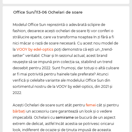
‌Office Sun/113-06 Ochelari de soare
Modelul Office Sun reprezintă o adevărată sclipire de
fashion, deoarece aceşti ochelari de soare îţi vor conferi o
strălucire aparte, care va transforma noaptea în zi fără a fi
nici măcar o rază de soare necesară. Cu acest nou model de
la
VOOY by edel-optics
poţi demonstra că eşti un „trend-
setter“ veritabil. Chiar şi în sezonul actual, acest brand
reuşeşte să se impună prin colecţia sa, stabilind un trend
deosebit pentru 2022. Sunt frumoşi, dar totuşi o altă culoare
ar fi mai potrivită pentru hainele tale preferate? Atunci
verifică şi celelalte variante ale modelului Office Sun din
sortimentul nostru de la VOOY by edel-optics, din 2021 şi
2022.
Aceşti Ochelari de soare sunt atât pentru
femei
cât şi pentru
bărbaţi
un accesoriu care garantează un look şi o vedere
impecabilă. Ochelarii cu
semirame
se bucură de un aspect
extrem de delicat, astfel încât acestia se potrivesc oricarui
look, indiferent de ocazie şi de ţinuta impusă de aceasta.