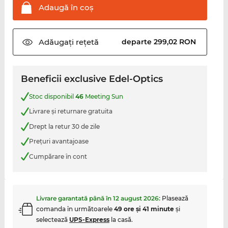
Adaugă în
coş
Adăugați
rețetă
departe 299,02 RON
Beneficii exclusive Edel-Optics
Stoc disponibil
46
Meeting Sun
Livrare şi returnare gratuita
Drept la retur 30 de zile
Preţuri avantajoase
Cumpărare în cont
Livrare garantată până în
12 august 2026
:
Plasează
comanda în următoarele
49 ore şi 41 minute
şi
selectează
UPS-Express
la casă.