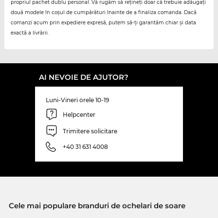
propriul pachet dublu personal. Vă rugăm să rețineți doar că trebuie adăugați
două modele în coșul de cumpărături înainte de a finaliza comanda. Dacă
comanzi acum prin expediere expresă, putem să-ți garantăm chiar și data
exactă a livrării.
AI NEVOIE DE AJUTOR?
Luni-Vineri orele 10-19
Helpcenter
Trimitere solicitare
+40 31 631 4008
Cele mai populare branduri de ochelari de soare