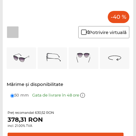
-40 %
Potrivire virtuală
Mărime şi disponibilitate
50 mm
Gata de livrare în 48 ore
630,52 RON
Preţ recomandat
378,31
RON
incl. 21.00% TVA