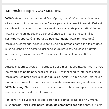
Mai multe despre VOOY MEETING
VOOY
este numele noului brand Edel-Optics, care sărbătorește varietatea și
diversitatea. În funcție de situație, fiecare persoană alunecă în roluri diferite și
se îmbracă în consecință pentru a sublinia vizual fațeta prezentată. Viziunea
VOOY și ochelarii de soare fac perfectă orice schimbare și te sprijină cu
schimbarea spontană a tipului. Cu
pachetul dublu VOOY
primești două
modele pe comandă, pe care le poți alege din întreaga gamă. Indiferent dacă
sunt doi ochelari de corecție, doi ochelari de soare sau doi ochelari diverși -
alcătuiește-ți propriul set de 2 ochelari astfel încât să fii pregătit(ă) pentru
fiecare set.
Adesea credem că „Asta ar fi putut să fie și e-mail!” la ședințe, dar mulți dintre
noi trebuie să participăm ocazional la ele. Și atunci când te întâlnești colegii,
modelarea reciprocă este la fel de sigură, ca „Aminul” din biserică. Deci, fă din
ținuta ta un subiect de conversație în bucătărie sau la cafea și strălucește cu
VOOY Meeting
. Nicio pereche de ochelari nu întruchipează aspectul business
mai bine, decât acest model browline.
Toți ochelarii de vedere și de soare au fost proiectați de noi și, prin urmare,
sunt absolut unici. Există
peste 20.000 de combinații posibile
pentru a-ți crea