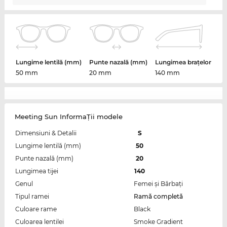
Lungime lentilă (mm)
Punte nazală (mm)
Lungimea brațelor
50 mm
20 mm
140 mm
Meeting Sun InformaŢii modele
Dimensiuni & Detalii
S
Lungime lentilă (mm)
50
Punte nazală (mm)
20
Lungimea tijei
140
Genul
Femei şi Bărbaţi
Tipul ramei
Ramă completă
Culoare rame
Black
Culoarea lentilei
Smoke Gradient