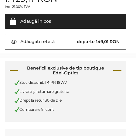
incl. 21.00% TVA
Adaugă în
coş
departe 149,01 RON
Adăugați
rețetă
Beneficii exclusive de tip boutique
Edel-Optics
Stoc disponibil
4
PR 18WV
Livrare şi returnare gratuita
Drept la retur 30 de zile
Cumpărare în cont