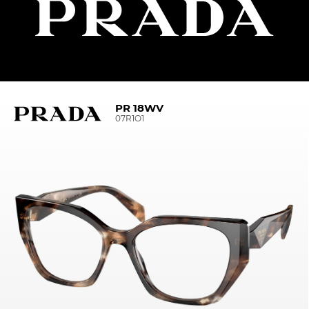
PR 18WV
07R1O1