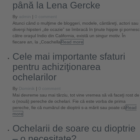
până la Lena Gercke
By
admin
|
0 comment
Atunci când o mulţime de bloggeri, modele, cântăreţi, actori sau
diverşi hipsteri „de ocazie” se îmbracă în ţinute hippie şi pornesc
către oraşul Indio din California, există un singur motiv. În
fiecare an, la „Coachella
Read more
Cele mai importante sfaturi
pentru achiziţionarea
ochelarilor
By
Dominik
|
0 comment
Mai devreme sau mai târziu, tot vine vremea să vă faceţi rost de
o (nouă) pereche de ochelari. Fie că este vorba de prima
pereche, fie că numărul de dioptrii s-a mărit sau poate că
Read
more
Ochelarii de soare cu dioptrie
– o necesitate?