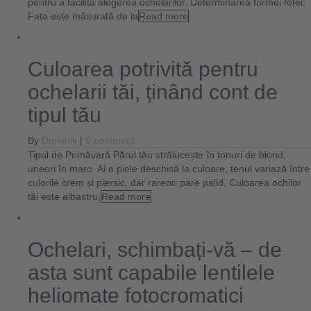
pentru a facilita alegerea ochelarilor. Determinarea formei feței:
Fața este măsurată de la
Read more
Culoarea potrivită pentru
ochelarii tăi, ținând cont de
tipul tău
By
Dominik
|
0 comment
Tipul de Primăvară Părul tău strălucește în tonuri de blond,
uneori în maro. Ai o piele deschisă la culoare, tenul variază între
culorile crem și piersic, dar rareori pare palid. Culoarea ochilor
tăi este albastru,
Read more
Ochelari, schimbați-vă – de
asta sunt capabile lentilele
heliomate fotocromatici