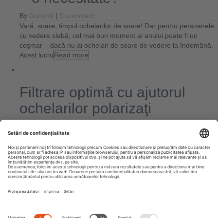
By
Dominik
|
0 comment
Vară, soare, timpul ochelarilor de soare! Dar pentru persoanele
cu vedere slabă, cel mai bun moment al anului poate fi un
coșmar – dacă nu ai ochelari de soare de vedere la îndemână.
Acest lucru
Read more
Filtrare optimă cu ajutorul
ochelarilor polarizaţi
By
Dominik
|
0 comment
Ochelarii de soare polarizați nu mai reprezintă doar un mijloc de
protecție clasic împotriva soarelui. Mai degrabă, ei sunt astăzi
un accesoriu indispensabil pe care moda trebuie să-l adapteze
şi să-l perfecṭioneze continuu, totodată. În
Read more
Next
Previous
Search