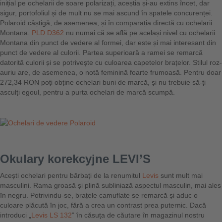
inițial pe ochelarii de soare polarizați, aceștia și-au extins încet, dar
sigur, portofoliul și de mult nu se mai ascund în spatele concurenței.
Polaroid câștigă, de asemenea, și în comparația directă cu ochelarii
Montana.
PLD D362
nu numai că se află pe același nivel cu ochelarii
Montana din punct de vedere al formei, dar este și mai interesant din
punct de vedere al culorii. Partea superioară a ramei se remarcă
datorită culorii și se potrivește cu culoarea capetelor brațelor. Stilul roz-
auriu are, de asemenea, o notă feminină foarte frumoasă. Pentru doar
272,34 RON poți obține ochelari buni de marcă, și nu trebuie să-ți
asculți egoul, pentru a purta ochelari de marcă scumpă.
Okulary korekcyjne LEVI’S
Acești ochelari pentru bărbați de la renumitul
Levis
sunt mult mai
masculini. Rama groasă și plină subliniază aspectul masculin, mai ales
în negru. Potrivindu-se, brațele camuflate se remarcă și aduc o
culoare plăcută în joc, fără a crea un contrast prea puternic. Dacă
introduci „
Levis LS 132
” în căsuța de căutare în magazinul nostru