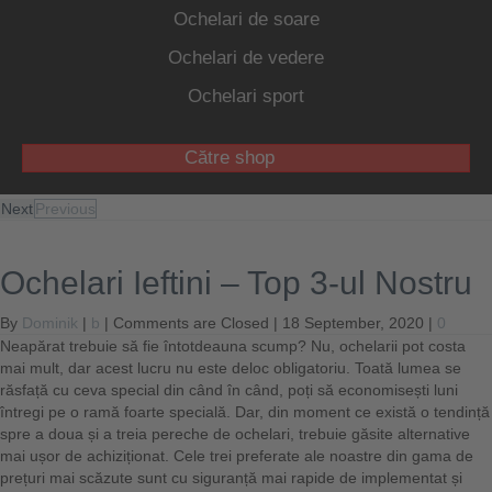
Ochelari de soare
Ochelari de vedere
Ochelari sport
Către shop
Next
Previous
Ochelari Ieftini – Top 3-ul Nostru
By
Dominik
|
b
|
Comments are Closed
| 18 September, 2020 |
0
Neapărat trebuie să fie întotdeauna scump? Nu, ochelarii pot costa
mai mult, dar acest lucru nu este deloc obligatoriu. Toată lumea se
răsfață cu ceva special din când în când, poți să economisești luni
întregi pe o ramă foarte specială. Dar, din moment ce există o tendință
spre a doua și a treia pereche de ochelari, trebuie găsite alternative
mai ușor de achiziționat. Cele trei preferate ale noastre din gama de
prețuri mai scăzute sunt cu siguranță mai rapide de implementat și