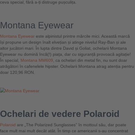
ceva special, fără a-ți distruge pușculița.
Montana Eyewear
Montana Eyewear
este alpinistul printre mărcile mici. Această marcă
își propune un design înalt elvețian și atinge nivelul Ray-Ban și ale
altor jucători mari. În lupta dintre David și Goliat, ochelarii Montana
Eyewear nu domină încă(!) piața, dar cu siguranță provoacă agitație!
În special,
Montana MM609
, ca ochelari din metal fin, nu sunt doar
atrăgători în cafenelele hipster. Ochelarii Montana atrag atenția pentru
doar 120,96 RON.
Ochelari de vedere Polaroid
Polaroid
are „The Polarized Sunglasses” în mottoul său, dar poate
face mult mai mult decât atât. În timp ce americanii s-au concentrat