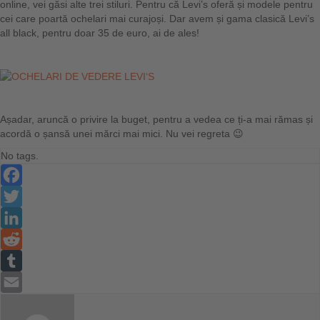
online, vei găsi alte trei stiluri. Pentru că Levi’s oferă și modele pentru
cei care poartă ochelari mai curajoși. Dar avem și gama clasică Levi’s
all black, pentru doar 35 de euro, ai de ales!
Așadar, aruncă o privire la buget, pentru a vedea ce ți-a mai rămas și
acordă o șansă unei mărci mai mici. Nu vei regreta 😉
No tags.
Facebook
Twitter
LinkedIn
Reddit
Tumblr
Email