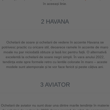
în aceeași linie.
2 HAVANA
Ochelarii de soare și ochelarii de vedere în accente Havana se
potrivesc practic cu oricare stil, deoarece ramele în accente de maro
moale nu par niciodată obtuze și lasă loc pentru față. O alternativă
excelentă la ochelarii de soare negri simpli. În vara anului 2022,
tendința este spre formele retro cu lentile colorate în maro – aceste
modele sunt atemporale și te vor face fericit și peste câțiva ani.
3 AVIATOR
Ochelarii de aviator nu sunt doar una dintre marile tendințe în materie