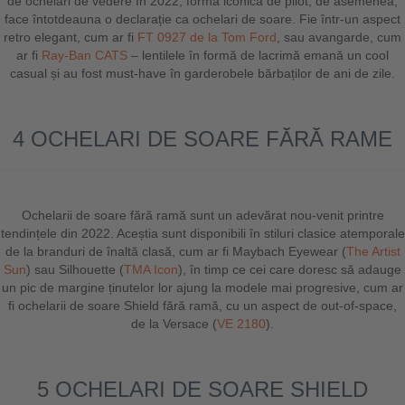
de ochelari de vedere în 2022, forma iconică de pilot, de asemenea,
face întotdeauna o declarație ca ochelari de soare. Fie într-un aspect
retro elegant, cum ar fi
FT 0927 de la Tom Ford
, sau avangarde, cum
ar fi
Ray-Ban CATS
– lentilele în formă de lacrimă emană un cool
casual și au fost must-have în garderobele bărbaților de ani de zile.
4 OCHELARI DE SOARE FĂRĂ RAME
Ochelarii de soare fără ramă sunt un adevărat nou-venit printre
tendințele din 2022. Aceștia sunt disponibili în stiluri clasice atemporale
de la branduri de înaltă clasă, cum ar fi Maybach Eyewear (
The Artist
Sun
) sau Silhouette (
TMA Icon
), în timp ce cei care doresc să adauge
un pic de margine ținutelor lor ajung la modele mai progresive, cum ar
fi ochelarii de soare Shield fără ramă, cu un aspect de out-of-space,
de la Versace (
VE 2180
).
5 OCHELARI DE SOARE SHIELD