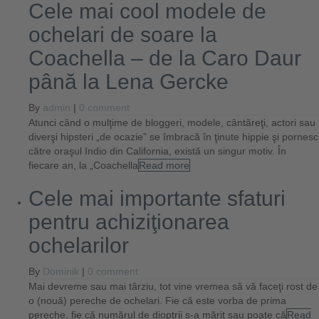
Cele mai cool modele de
ochelari de soare la
Coachella – de la Caro Daur
până la Lena Gercke
By
admin
|
0 comment
Atunci când o mulţime de bloggeri, modele, cântăreţi, actori sau
diverşi hipsteri „de ocazie” se îmbracă în ţinute hippie şi pornesc
către oraşul Indio din California, există un singur motiv. În
fiecare an, la „Coachella
Read more
Cele mai importante sfaturi
pentru achiziţionarea
ochelarilor
By
Dominik
|
0 comment
Mai devreme sau mai târziu, tot vine vremea să vă faceţi rost de
o (nouă) pereche de ochelari. Fie că este vorba de prima
pereche, fie că numărul de dioptrii s-a mărit sau poate că
Read