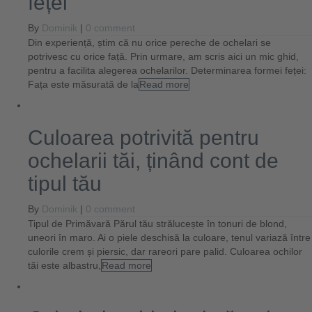
feței
By
Dominik
|
0 comment
Din experiență, știm că nu orice pereche de ochelari se
potrivesc cu orice față. Prin urmare, am scris aici un mic ghid,
pentru a facilita alegerea ochelarilor. Determinarea formei feței:
Fața este măsurată de la
Read more
Culoarea potrivită pentru
ochelarii tăi, ținând cont de
tipul tău
By
Dominik
|
0 comment
Tipul de Primăvară Părul tău strălucește în tonuri de blond,
uneori în maro. Ai o piele deschisă la culoare, tenul variază între
culorile crem și piersic, dar rareori pare palid. Culoarea ochilor
tăi este albastru,
Read more