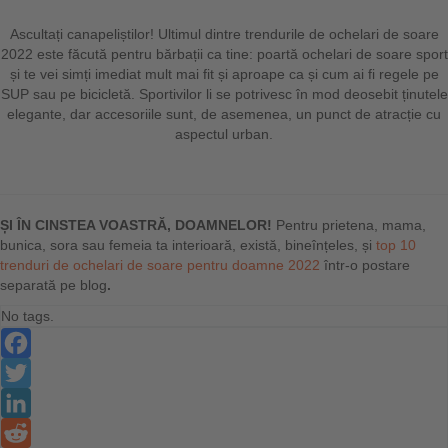
Ascultați canapeliștilor! Ultimul dintre trendurile de ochelari de soare
2022 este făcută pentru bărbații ca tine: poartă ochelari de soare sport
și te vei simți imediat mult mai fit și aproape ca și cum ai fi regele pe
SUP sau pe bicicletă. Sportivilor li se potrivesc în mod deosebit ținutele
elegante, dar accesoriile sunt, de asemenea, un punct de atracție cu
aspectul urban.
ȘI ÎN CINSTEA VOASTRĂ, DOAMNELOR!
Pentru prietena, mama,
bunica, sora sau femeia ta interioară, există, bineînțeles, și
top 10
trenduri de ochelari de soare pentru doamne 2022
într-o postare
separată pe blog
.
No tags.
Facebook
Twitter
LinkedIn