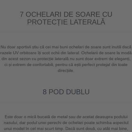
7 OCHELARI DE SOARE CU
PROTECȚIE LATERALĂ
Nu doar sportivii știu că cei mai buni ochelari de soare sunt inutili dacă
razele UV orbitoare îți scot ochii din lateral. Ochelarii de soare la modă
din acest sezon cu protecție laterală nu sunt doar extrem de eleganți,
ci și extrem de confortabili, pentru că ești perfect protejat din toate
direcțiile.
8 POD DUBLU
Este doar o mică bucată de metal sau de acetat deasupra podului
nasului, dar podul unei perechi de ochelari poate schimba aspectul
unui model în cel mai scurt timp. Dacă sunt două, cu atât mai bine,