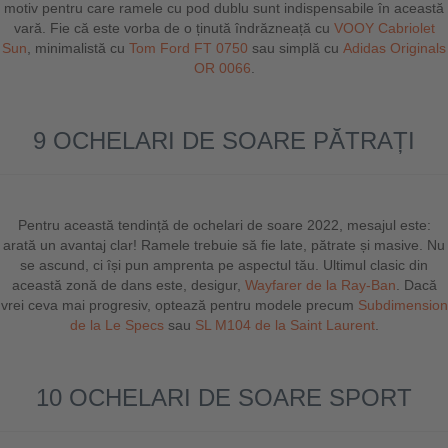
motiv pentru care ramele cu pod dublu sunt indispensabile în această
vară. Fie că este vorba de o ținută îndrăzneață cu
VOOY Cabriolet
Sun
, minimalistă cu
Tom Ford FT 0750
sau simplă cu
Adidas Originals
OR 0066
.
9 OCHELARI DE SOARE PĂTRAȚI
Pentru această tendință de ochelari de soare 2022, mesajul este:
arată un avantaj clar! Ramele trebuie să fie late, pătrate și masive. Nu
se ascund, ci își pun amprenta pe aspectul tău. Ultimul clasic din
această zonă de dans este, desigur,
Wayfarer de la Ray-Ban
. Dacă
vrei ceva mai progresiv, optează pentru modele precum
Subdimension
de la Le Specs
sau
SL M104 de la Saint Laurent
.
10 OCHELARI DE SOARE SPORT