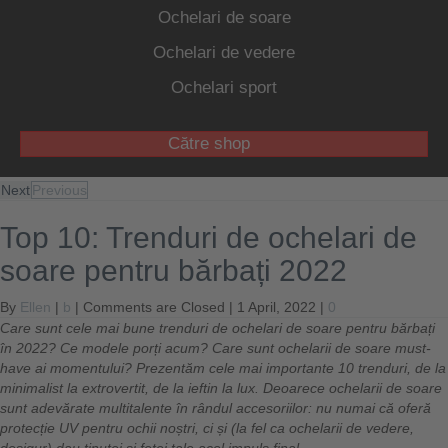
Ochelari de soare
Ochelari de vedere
Ochelari sport
Către shop
Next
Previous
Top 10: Trenduri de ochelari de
soare pentru bărbați 2022
By
Ellen
|
b
|
Comments are Closed
| 1 April, 2022 |
0
Care sunt cele mai bune trenduri de ochelari de soare pentru bărbați
în 2022? Ce modele porți acum? Care sunt ochelarii de soare must-
have ai momentului? Prezentăm cele mai importante 10 trenduri, de la
minimalist la extrovertit, de la ieftin la lux. Deoarece ochelarii de soare
sunt adevărate multitalente în rândul accesoriilor: nu numai că oferă
protecție UV pentru ochii noștri, ci și (la fel ca ochelarii de vedere,