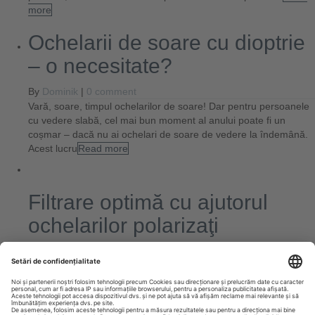
more
Ochelarii de soare cu dioptrie
– o necesitate?
By
Dominik
|
0 comment
Vară, soare, timpul ochelarilor de soare! Dar pentru persoanele
cu vedere slabă, cel mai bun moment al anului poate fi un
coșmar – dacă nu ai ochelari de soare de vedere la îndemână.
Acest lucru
Read more
Filtrare optimă cu ajutorul
ochelarilor polarizaţi
By
Dominik
|
0 comment
Ochelarii de soare polarizați nu mai reprezintă doar un mijloc de
protecție clasic împotriva soarelui. Mai degrabă, ei sunt astăzi
un accesoriu indispensabil pe care moda trebuie să-l adapteze
şi să-l perfecṭioneze continuu, totodată. În
Read more