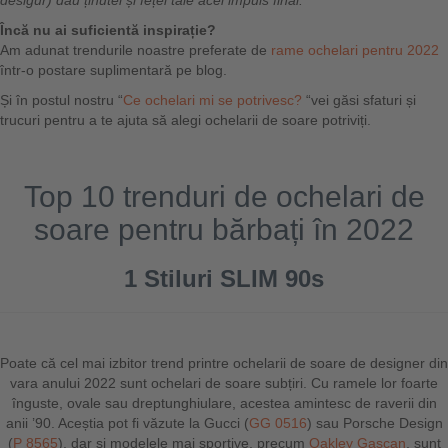
desigur) dau ținutei și feței tale acel impuls final.
Încă nu ai suficientă inspirație?
Am adunat trendurile noastre preferate de
rame ochelari pentru 2022
într-o postare suplimentară pe blog.
Și în postul nostru “
Ce ochelari mi se potrivesc?
“vei găsi sfaturi și
trucuri pentru a te ajuta să alegi ochelarii de soare potriviți.
Top 10 trenduri de ochelari de
soare pentru bărbați în 2022
1 Stiluri SLIM 90s
Poate că cel mai izbitor trend printre ochelarii de soare de designer din
vara anului 2022 sunt ochelari de soare subțiri. Cu ramele lor foarte
înguste, ovale sau dreptunghiulare, acestea amintesc de raverii din
anii ’90. Aceștia pot fi văzute la Gucci (
GG 0516
) sau Porsche Design
(
P 8565
), dar și modelele mai sportive, precum
Oakley Gascan
, sunt