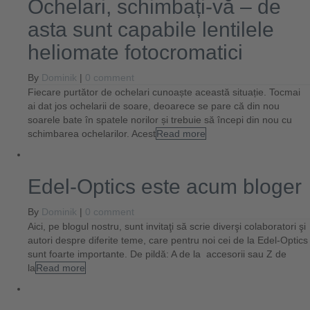
Ochelari, schimbați-vă – de
asta sunt capabile lentilele
heliomate fotocromatici
By
Dominik
|
0 comment
Fiecare purtător de ochelari cunoaște această situație. Tocmai
ai dat jos ochelarii de soare, deoarece se pare că din nou
soarele bate în spatele norilor și trebuie să începi din nou cu
schimbarea ochelarilor. Acest
Read more
Edel-Optics este acum bloger
By
Dominik
|
0 comment
Aici, pe blogul nostru, sunt invitaţi să scrie diverşi colaboratori şi
autori despre diferite teme, care pentru noi cei de la Edel-Optics
sunt foarte importante. De pildă: A de la accesorii sau Z de
la
Read more