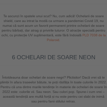
Te ascunzi în spatele unui scut? Nu, cum adică! Ochelarii de soare
shield, care au intrat la modă ca urmare a pandemiei Covid 19, nu
numai că sunt acum un favorit permanent printre ochelarii de soare
pentru bărbați, dar atrag și privirile tuturor. O atracție specială pentru
ochi, cu protecție UV suplimentară, este fără îndoială
PLD 7038 de la
Polaroid
.
6 OCHELARI DE SOARE NEON
Întotdeauna doar ochelari de soare negri? Plictisitor! Dacă vrei să te
plimbi în afara traseelor bătute, te poți răsfăța în toate culorile în 2022.
Pentru că una dintre marile tendințe în materie de ochelari de soare în
2022 este: culorile vii. Sau neon. Sau culori pop. Spune-i cum vrei –
această tendință are multă forță și nu este pentru cei slabi de inimă
sau pentru fanii stilului retras.