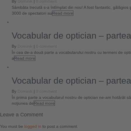
By
Dominik
|
0 comment
Sâmbăta trecută s-a întîmplat din nou! A fost fantastic, gălăgio
3000 de spectatori au
Read more
Vocabular de optician – partea
By
Dominik
|
0 comment
În cea de-a două parte a vocabularului nostru cu termeni de optici
a
Read more
Vocabular de optician – partea
By
Dominik
|
0 comment
În prima parte a vocabularul nostru de optician ne-am hotărât s
noţiunea de
Read more
Leave a Comment
You must be
logged in
to post a comment.