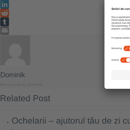
Twitter
LinkedIn
Reddit
Tumblr
Email
Dominik
More posts by Dominik
Related Post
Ochelarii – ajutorul tău de zi cu