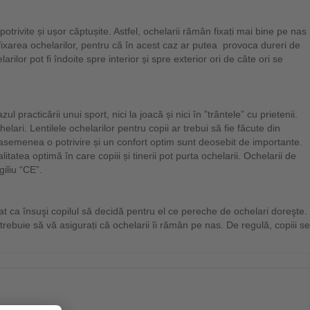
otrivite și ușor căptușite. Astfel, ochelarii rămân fixaṭi mai bine pe nas
fixarea ochelarilor, pentru că în acest caz ar putea provoca dureri de
arilor pot fi îndoite spre interior și spre exterior ori de câte ori se
l practicării unui sport, nici la joacă și nici în ”trântele” cu prietenii.
elari. Lentilele ochelarilor pentru copii ar trebui să fie făcute din
De asemenea o potrivire și un confort optim sunt deosebit de importante.
itatea optimă în care copiii și tinerii pot purta ochelarii. Ochelarii de
giliu “CE”.
at ca însuşi copilul să decidă pentru el ce pereche de ochelari doreşte.
 trebuie să vă asiguraṭi că ochelarii îi rămân pe nas. De regulă, copiii se