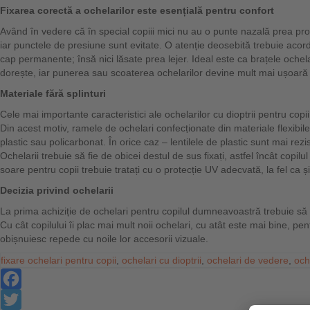
Fixarea corectă a ochelarilor este esențială pentru confort
Având în vedere că în special copiii mici nu au o punte nazală prea pronu
iar punctele de presiune sunt evitate. O atenție deosebită trebuie acord
cap permanente; însă nici lăsate prea lejer. Ideal este ca brațele ochelaril
dorește, iar punerea sau scoaterea ochelarilor devine mult mai ușoară p
Materiale fără splinturi
Cele mai importante caracteristici ale ochelarilor cu dioptrii pentru copii s
Din acest motiv, ramele de ochelari confecṭionate din materiale flexibile ș
plastic sau policarbonat. În orice caz – lentilele de plastic sunt mai r
Ochelarii trebuie să fie de obicei destul de sus fixaṭi, astfel încât copil
soare pentru copii trebuie tratați cu o protecție UV adecvată, la fel ca și
Decizia privind ochelarii
La prima achiziție de ochelari pentru copilul dumneavoastră trebuie să v
Cu cât copilului îi plac mai mult noii ochelari, cu atât este mai bine, pe
obișnuiesc repede cu noile lor accesorii vizuale.
fixare ochelari pentru copii
,
ochelari cu dioptrii
,
ochelari de vedere
,
och
Facebook