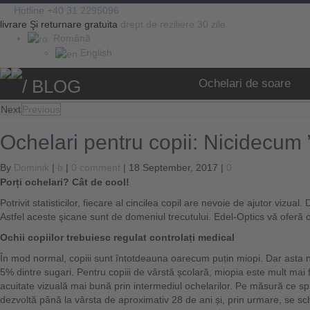
Hotline +40 31 2295096
livrare Şi returnare gratuita
drept de reziliere 30 zile
Română
English
/ BLOG
Ochelari de soare
Next
Previous
Ochelari pentru copii: Nicidecum 
By
Dominik
|
b
|
0 comment
| 18 September, 2017 |
0
Porți ochelari? Cât de cool!
Potrivit statisticilor, fiecare al cincilea copil are nevoie de ajutor vizu
Astfel aceste şicane sunt de domeniul trecutului. Edel-Optics vă oferă o 
Ochii copiilor trebuiesc regulat controlaṭi medical
În mod normal, copiii sunt întotdeauna oarecum puṭin miopi. Dar asta 
5% dintre sugari. Pentru copiii de vârstă școlară, miopia este mult mai f
acuitate vizuală mai bună prin intermediul ochelarilor. Pe măsură ce 
dezvoltă până la vârsta de aproximativ 28 de ani și, prin urmare, se sc