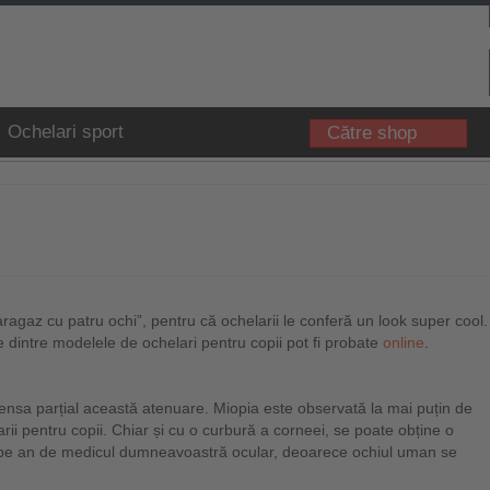
Ochelari sport
Către shop
i ”aragaz cu patru ochi”, pentru că ochelarii le conferă un look super cool.
te dintre modelele de ochelari pentru copii pot fi probate
online
.
ensa parțial această atenuare. Miopia este observată la mai puțin de
arii pentru copii. Chiar și cu o curbură a corneei, se poate obține o
tă pe an de medicul dumneavoastră ocular, deoarece ochiul uman se