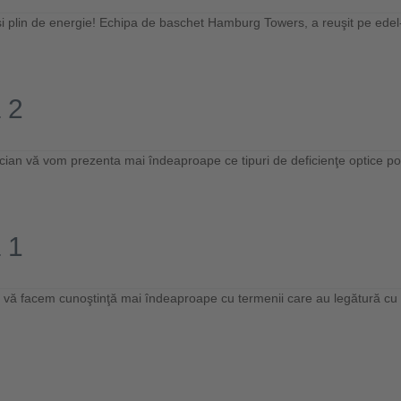
s şi plin de energie! Echipa de baschet Hamburg Towers, a reuşit pe ed
 2
an vă vom prezenta mai îndeaproape ce tipuri de deficienţe optice pot fi 
 1
ă vă facem cunoştinţă mai îndeaproape cu termenii care au legătură cu