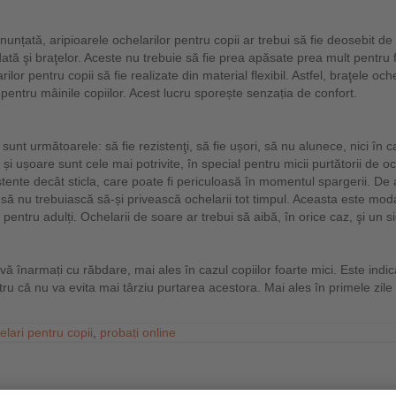
nțată, aripioarele ochelarilor pentru copii ar trebui să fie deosebit de p
ată şi braţelor. Aceste nu trebuie să fie prea apăsate prea mult pentru 
or pentru copii să fie realizate din material flexibil. Astfel, braţele ochel
entru mâinile copiilor. Acest lucru sporește senzaṭia de confort.
unt următoarele: să fie rezistenţi, să fie ușori, să nu alunece, nici în cazu
i ușoare sunt cele mai potrivite, în special pentru micii purtătorii de och
ezistente decât sticla, care poate fi periculoasă în momentul spargerii. 
ul să nu trebuiască să-și privească ochelarii tot timpul. Aceasta este modal
 pentru adulți. Ochelarii de soare ar trebui să aibă, în orice caz, şi un si
ă înarmaṭi cu răbdare, mai ales în cazul copiilor foarte mici. Este indic
ntru că nu va evita mai târziu purtarea acestora. Mai ales în primele zile
elari pentru copii
,
probaṭi online