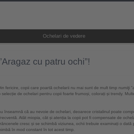
Ochelari de vedere
”Aragaz cu patru ochi”!
al. Din fericire, copii care poartă ochelarii nu mai sunt de mult timp numiţ
selecție de ochelari pentru copii foarte frumoși, colorați și trendy. Mul
nu înseamnă că au nevoie de ochelari, deoarece cristalinul poate comp
recventă. Atât miopia, cât și atenția la copii pot fi compensate de ochel
sprâncenele cresc și se schimbă viziunea, ochii trebuie examinați o da
himbă în mod constant în tot acest timp.