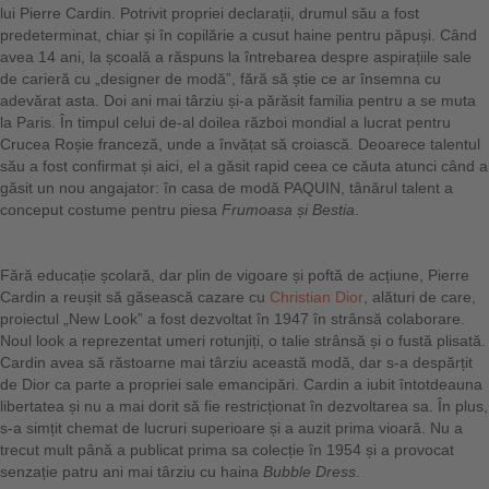
lui Pierre Cardin. Potrivit propriei declarații, drumul său a fost
predeterminat, chiar și în copilărie a cusut haine pentru păpuși. Când
avea 14 ani, la școală a răspuns la întrebarea despre aspirațiile sale
de carieră cu „designer de modă”, fără să știe ce ar însemna cu
adevărat asta. Doi ani mai târziu și-a părăsit familia pentru a se muta
la Paris. În timpul celui de-al doilea război mondial a lucrat pentru
Crucea Roșie franceză, unde a învățat să croiască. Deoarece talentul
său a fost confirmat și aici, el a găsit rapid ceea ce căuta atunci când a
găsit un nou angajator: în casa de modă PAQUIN, tânărul talent a
conceput costume pentru piesa
Frumoasa și Bestia
.
Fără educație școlară, dar plin de vigoare și poftă de acțiune, Pierre
Cardin a reușit să găsească cazare cu
Christian Dior
, alături de care,
proiectul „New Look” a fost dezvoltat în 1947 în strânsă colaborare.
Noul look a reprezentat umeri rotunjiți, o talie strânsă și o fustă plisată.
Cardin avea să răstoarne mai târziu această modă, dar s-a despărțit
de Dior ca parte a propriei sale emancipări. Cardin a iubit întotdeauna
libertatea și nu a mai dorit să fie restricționat în dezvoltarea sa. În plus,
s-a simțit chemat de lucruri superioare și a auzit prima vioară. Nu a
trecut mult până a publicat prima sa colecție în 1954 și a provocat
senzație patru ani mai târziu cu haina
Bubble Dress
.