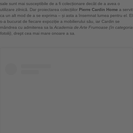
sale sunt mai susceptibile de a fi colecționare decât de a avea o
utilizare zilnică. Dar proiectarea colecțiilor
Pierre Cardin Home
a servit
ca un alt mod de a se exprima – și asta a însemnat lumea pentru el. El
s-a bucurat de fiecare expoziție a mobilierului său, iar Cardin se
mândrea cu admiterea sa la
Academia de Arte Frumoase (în categoria
fotolii)
, drept cea mai mare onoare a sa.