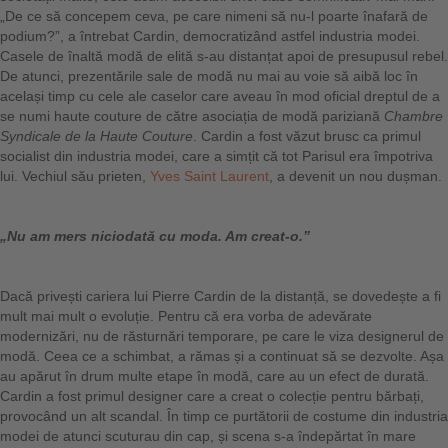
„De ce să concepem ceva, pe care nimeni să nu-l poarte înafară de
podium?”, a întrebat Cardin, democratizând astfel industria modei.
Casele de înaltă modă de elită s-au distanțat apoi de presupusul rebel.
De atunci, prezentările sale de modă nu mai au voie să aibă loc în
același timp cu cele ale caselor care aveau în mod oficial dreptul de a
se numi haute couture de către asociația de modă pariziană
Chambre
Syndicale de la Haute Couture
. Cardin a fost văzut brusc ca primul
socialist din industria modei, care a simțit că tot Parisul era împotriva
lui. Vechiul său prieten,
Yves Saint Laurent
, a devenit un nou dușman.
„Nu am mers niciodată cu moda. Am creat-o.”
Dacă privești cariera lui Pierre Cardin de la distanță, se dovedește a fi
mult mai mult o evoluție. Pentru că era vorba de adevărate
modernizări, nu de răsturnări temporare, pe care le viza designerul de
modă. Ceea ce a schimbat, a rămas și a continuat să se dezvolte. Așa
au apărut în drum multe etape în modă, care au un efect de durată.
Cardin a fost primul designer care a creat o colecție pentru bărbați,
provocând un alt scandal. În timp ce purtătorii de costume din industria
modei de atunci scuturau din cap, și scena s-a îndepărtat în mare