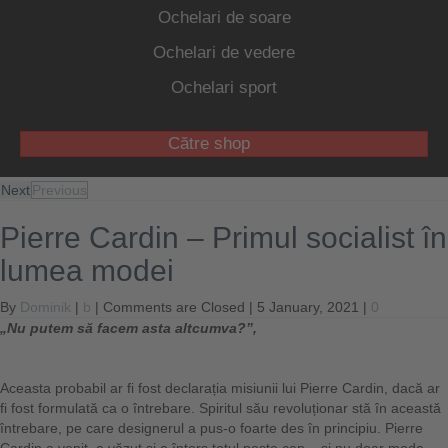
Ochelari de soare
Ochelari de vedere
Ochelari sport
Către shop
Next
Previous
Pierre Cardin – Primul socialist în
lumea modei
By
Dominik
|
b
|
Comments are Closed
| 5 January, 2021 |
0
„Nu putem să facem asta altcumva?”,
Aceasta probabil ar fi fost declarația misiunii lui Pierre Cardin, dacă ar
fi fost formulată ca o întrebare. Spiritul său revoluționar stă în această
întrebare, pe care designerul a pus-o foarte des în principiu. Pierre