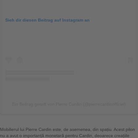
Sieh dir diesen Beitrag auf Instagram an
Ein Beitrag geteilt von Pierre Cardin (@pierrecardinofficiel)
Mobilierul lui Pierre Cardin este, de asemenea, din spațiu. Acest pilon
nu a avut o importanță monetară pentru Cardin, deoarece creațiile