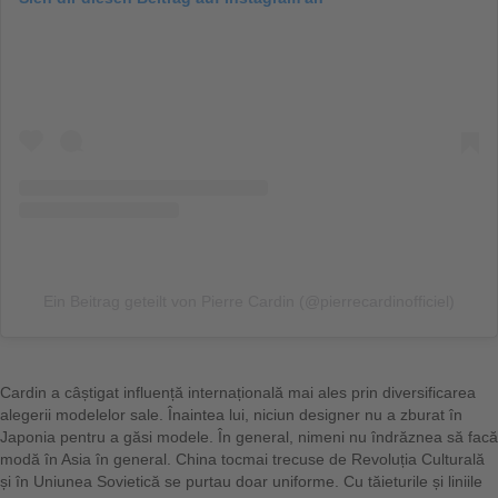
Ein Beitrag geteilt von Pierre Cardin (@pierrecardinofficiel)
Cardin a câștigat influență internațională mai ales prin diversificarea
alegerii modelelor sale. Înaintea lui, niciun designer nu a zburat în
Japonia pentru a găsi modele. În general, nimeni nu îndrăznea să facă
modă în Asia în general. China tocmai trecuse de Revoluția Culturală
și în Uniunea Sovietică se purtau doar uniforme. Cu tăieturile și liniile