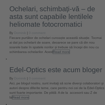
Ochelari, schimbați-vă – de
asta sunt capabile lentilele
heliomate fotocromatici
By
Dominik
|
0 comment
Fiecare purtător de ochelari cunoaște această situație. Tocmai
ai dat jos ochelarii de soare, deoarece se pare că din nou
soarele bate în spatele norilor și trebuie să începi din nou cu
schimbarea ochelarilor. Acest
Read more
Edel-Optics este acum bloger
By
Dominik
|
0 comment
Aici, pe blogul nostru, sunt invitaţi să scrie diverşi colaboratori şi
autori despre diferite teme, care pentru noi cei de la Edel-Optics
sunt foarte importante. De pildă: A de la accesorii sau Z de
la
Read more