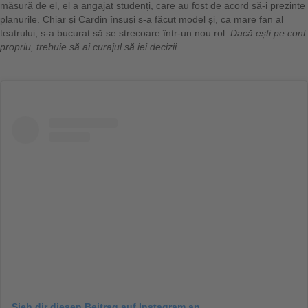
măsură de el, el a angajat studenți, care au fost de acord să-i prezinte
planurile. Chiar și Cardin însuși s-a făcut model și, ca mare fan al
teatrului, s-a bucurat să se strecoare într-un nou rol.
Dacă ești pe cont
propriu, trebuie să ai curajul să iei decizii.
Sieh dir diesen Beitrag auf Instagram an