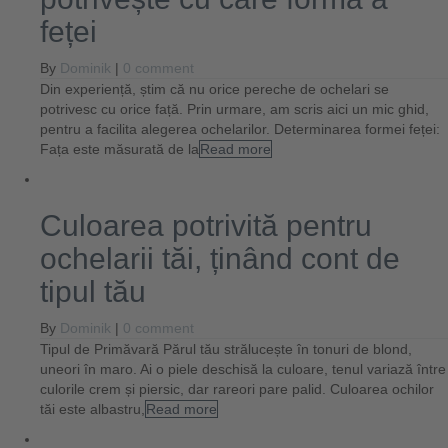
feței
By
Dominik
|
0 comment
Din experiență, știm că nu orice pereche de ochelari se
potrivesc cu orice față. Prin urmare, am scris aici un mic ghid,
pentru a facilita alegerea ochelarilor. Determinarea formei feței:
Fața este măsurată de la
Read more
Culoarea potrivită pentru
ochelarii tăi, ținând cont de
tipul tău
By
Dominik
|
0 comment
Tipul de Primăvară Părul tău strălucește în tonuri de blond,
uneori în maro. Ai o piele deschisă la culoare, tenul variază între
culorile crem și piersic, dar rareori pare palid. Culoarea ochilor
tăi este albastru,
Read more