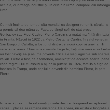
Cardin a venit, a văzut și a întors totul peste cap – și nu doar moda
actuală, ci întreaga industrie și, în cele din urmă, companii din întreaga
lume.
Cu mult înainte de turneul său mondial ca designer renumit, căruia i s-
a permis să dea mâna cu Papa pe lângă șefii de stat precum
Gorbaciov sau Fidel Castro, Pierre Cardin s-a mutat mai întâi din Italia
în Franța. Născut în 1922 ca Pietro Costante Cardin, în satul venețian
San Biagio di Callalta, a fost unul dintre cei nouă copii ai unei familii
sărace de vinari. Chiar și la o vârstă fragedă, frații mai mari ai lui Pietro
au fost nevoiți să-și asume poverile fizice ale vieții agricole sub soarele
italian. Pietro a fost, de asemenea, amenințat de această soartă, până
când regimul lui Mussolini a ajuns la putere. În 1924, familia a fugit de
fascism în Franța, unde copilul a devenit din bambino Pietro, le petit
Pierre.
Nu există prea multe informații private despre designerul excepțional,
căruia îi plăcea să rămână misterios. De aceea, nu există o biografie a