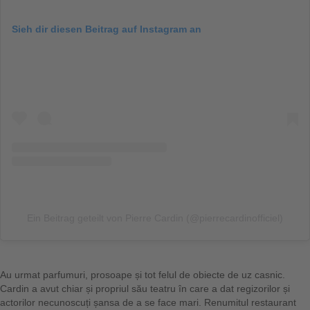
Sieh dir diesen Beitrag auf Instagram an
Ein Beitrag geteilt von Pierre Cardin (@pierrecardinofficiel)
Au urmat parfumuri, prosoape și tot felul de obiecte de uz casnic.
Cardin a avut chiar și propriul său teatru în care a dat regizorilor și
actorilor necunoscuți șansa de a se face mari. Renumitul restaurant