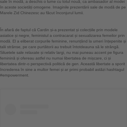
sale în modă, a deschis o lume cu totul nouă, ca ambasador al modei
în aceste societăți omogene. Imaginile prezentării sale de modă de pe
Marele Zid Chinezesc au făcut înconjurul lumii.
În afară de faptul că Cardin și-a prezentat și colecțiile prin modele
asiatice și negre, feministul a contracarat și sexualizarea femeilor prin
modă. El a eliberat corpurile feminine, renunțând la umeri înțepenite și
talii strânse, pe care purtătorii au trebuit întotdeauna să le strângă.
Siluetele sale relaxate și relativ largi, nu mai puneau accent pe figura
feminină și ofereau astfel nu numai libertatea de mișcare, ci și
libertatea dintr-o perspectivă politică de gen. Această libertate a sporit
încrederea în sine a multor femei și ar primi probabil astăzi hashtagul
#empowerment.