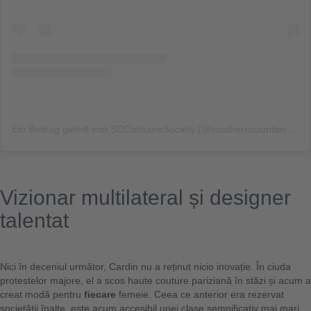
Ein Beitrag geteilt von SCCostumeSociety (@southerncountiescostumesociety)
Vizionar multilateral și designer
talentat
Nici în deceniul următor, Cardin nu a reținut nicio inovație. În ciuda
protestelor majore, el a scos haute couture pariziană în stăzi și acum a
creat modă pentru
fiecare
femeie. Ceea ce anterior era rezervat
societății înalte, este acum accesibil unei clase semnificativ mai mari.