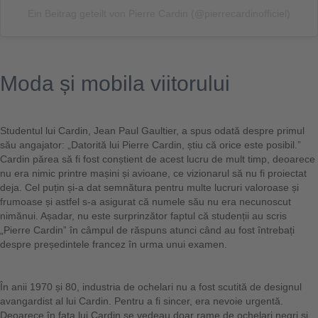
Ein Beitrag geteilt von Pierre Cardin (@pierrecardinofficiel)
Moda și mobila viitorului
Studentul lui Cardin, Jean Paul Gaultier, a spus odată despre primul
său angajator: „Datorită lui Pierre Cardin, știu că orice este posibil.”
Cardin părea să fi fost conștient de acest lucru de mult timp, deoarece
nu era nimic printre mașini și avioane, ce vizionarul să nu fi proiectat
deja. Cel puțin și-a dat semnătura pentru multe lucruri valoroase și
frumoase și astfel s-a asigurat că numele său nu era necunoscut
nimănui. Așadar, nu este surprinzător faptul că studenții au scris
„Pierre Cardin” în câmpul de răspuns atunci când au fost întrebați
despre președintele francez în urma unui examen.
În anii 1970 și 80, industria de ochelari nu a fost scutită de designul
avangardist al lui Cardin. Pentru a fi sincer, era nevoie urgentă.
Deoarece în fața lui Cardin se vedeau doar rame de ochelari negri și