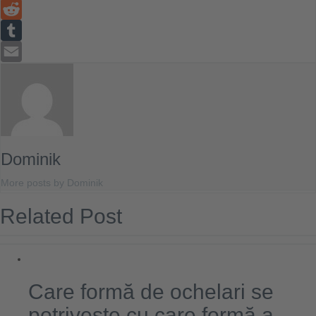
LinkedIn
Reddit
Tumblr
Email
Dominik
More posts by Dominik
Related Post
Care formă de ochelari se
potrivește cu care formă a