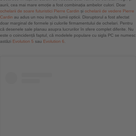
aurii, cea mai mare emoție a fost combinația ambelor culori. Doar
ochelarii de soare futuristici Pierre Cardin
și
ochelarii de vedere Pierre
Cardin
au adus un nou impuls lumii opticii. Disruptorul a fost afectat
doar marginal de formele și culorile firmamentului de ochelari. Pentru
că desenele sale planau asupra lucrurilor în sfere complet diferite. Nu
este o coincidență faptul, că modelele populare cu sigla PC se numesc
astăzi
Evolution 5
sau
Evolution 6
.