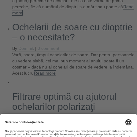
o (nouă) pereche de ochelari. Fie că este vorba de prima
pereche, fie că numărul de dioptrii s-a mărit sau poate că
Read
more
Ochelarii de soare cu dioptrie
– o necesitate?
By
Dominik
|
0 comment
Vară, soare, timpul ochelarilor de soare! Dar pentru persoanele
cu vedere slabă, cel mai bun moment al anului poate fi un
coșmar – dacă nu ai ochelari de soare de vedere la îndemână.
Acest lucru
Read more
Filtrare optimă cu ajutorul
ochelarilor polarizaţi
By
Dominik
|
0 comment
Ochelarii de soare polarizați nu mai reprezintă doar un mijloc de
protecție clasic împotriva soarelui. Mai degrabă, ei sunt astăzi
un accesoriu indispensabil pe care moda trebuie să-l adapteze