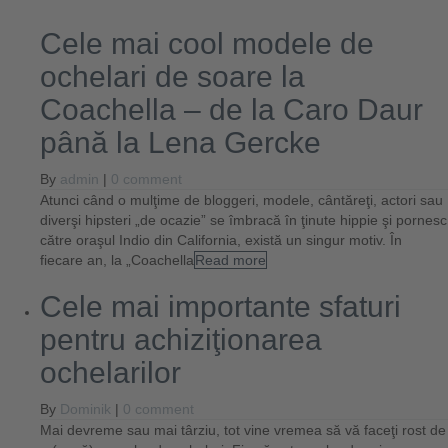
Cele mai cool modele de
ochelari de soare la
Coachella – de la Caro Daur
până la Lena Gercke
By
admin
|
0 comment
Atunci când o mulţime de bloggeri, modele, cântăreţi, actori sau
diverşi hipsteri „de ocazie” se îmbracă în ţinute hippie şi pornesc
către oraşul Indio din California, există un singur motiv. În
fiecare an, la „Coachella
Read more
Cele mai importante sfaturi
pentru achiziţionarea
ochelarilor
By
Dominik
|
0 comment
Mai devreme sau mai târziu, tot vine vremea să vă faceţi rost de