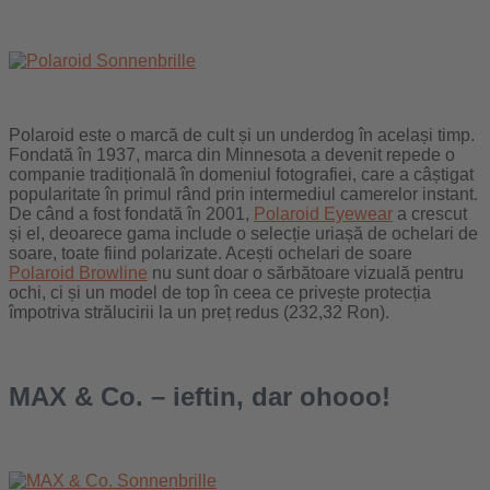
Polaroid este o marcă de cult și un underdog în același timp.
Fondată în 1937, marca din Minnesota a devenit repede o
companie tradițională în domeniul fotografiei, care a câștigat
popularitate în primul rând prin intermediul camerelor instant.
De când a fost fondată în 2001,
Polaroid Eyewear
a crescut
și el, deoarece gama include o selecție uriașă de ochelari de
soare, toate fiind polarizate. Acești ochelari de soare
Polaroid Browline
nu sunt doar o sărbătoare vizuală pentru
ochi, ci și un model de top în ceea ce privește protecția
împotriva strălucirii la un preț redus (232,32 Ron).
MAX & Co. – ieftin, dar ohooo!