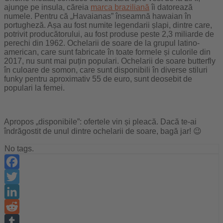
ajunge pe insula, căreia
marca braziliană
îi datorează
numele. Pentru că „Havaianas” înseamnă hawaian în
portugheză. Așa au fost numite legendarii șlapi, dintre care,
potrivit producătorului, au fost produse peste 2,3 miliarde de
perechi din 1962. Ochelarii de soare de la grupul latino-
american, care sunt fabricate în toate formele și culorile din
2017, nu sunt mai puțin populari. Ochelarii de soare butterfly
în culoare de somon, care sunt disponibili în diverse stiluri
funky pentru aproximativ 55 de euro, sunt deosebit de
populari la femei.
Apropos „disponibile”: ofertele vin și pleacă. Dacă te-ai
îndrăgostit de unul dintre ochelarii de soare, bagă jar! 😉
No tags.
Facebook
Twitter
LinkedIn
Reddit