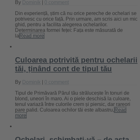
By
Dominik
|
0 comment
Din experiență, știm că nu orice pereche de ochelari se
potrivesc cu orice față. Prin urmare, am scris aici un mic
ghid, pentru a facilita alegerea ochelarilor.
Determinarea formei feței: Fața este măsurată de
la
Read more
Culoarea potrivită pentru ochelarii
tăi, ținând cont de tipul tău
By
Dominik
|
0 comment
Tipul de Primăvară Părul tău strălucește în tonuri de
blond, uneori în maro. Ai o piele deschisă la culoare,
tenul variază între culorile crem și piersic, dar rareori
pare palid. Culoarea ochilor tăi este albastru,
Read
more
Ochelari, schimbați-vă – de asta