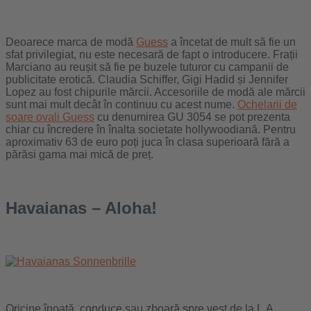
Deoarece marca de modă
Guess
a încetat de mult să fie un
sfat privilegiat, nu este necesară de fapt o introducere. Frații
Marciano au reușit să fie pe buzele tuturor cu campanii de
publicitate erotică. Claudia Schiffer, Gigi Hadid și Jennifer
Lopez au fost chipurile mărcii. Accesoriile de modă ale mărcii
sunt mai mult decât în ​​continuu cu acest nume.
Ochelarii de
soare ovali Guess
cu denumirea GU 3054 se pot prezenta
chiar cu încredere în înalta societate hollywoodiană. Pentru
aproximativ 63 de euro poți juca în clasa superioară fără a
părăsi gama mai mică de preț.
Havaianas – Aloha!
Oricine înoată, conduce sau zboară spre vest de la L.A.,