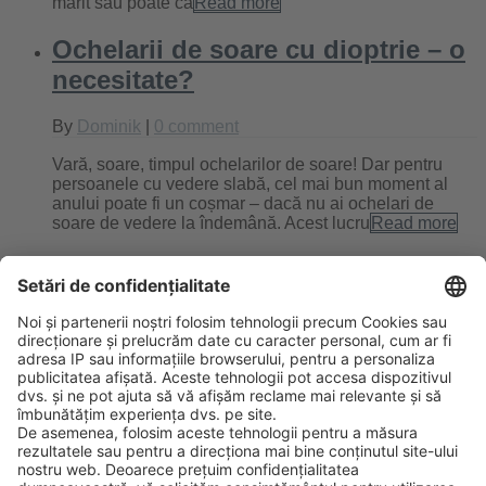
mărit sau poate că
Read more
Ochelarii de soare cu dioptrie – o
necesitate?
By
Dominik
|
0 comment
Vară, soare, timpul ochelarilor de soare! Dar pentru
persoanele cu vedere slabă, cel mai bun moment al
anului poate fi un coșmar – dacă nu ai ochelari de
soare de vedere la îndemână. Acest lucru
Read more
Filtrare optimă cu ajutorul
ochelarilor polarizaţi
By
Dominik
|
0 comment
Ochelarii de soare polarizați nu mai reprezintă doar un
mijloc de protecție clasic împotriva soarelui. Mai
degrabă, ei sunt astăzi un accesoriu indispensabil pe
care moda trebuie să-l adapteze şi să-l perfecṭioneze