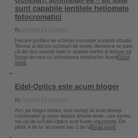
sunt capabile lentilele heliomate
fotocromatici
By
Dominik
|
0 comment
Fiecare purtător de ochelari cunoaște această situație.
Tocmai ai dat jos ochelarii de soare, deoarece se pare
că din nou soarele bate în spatele norilor și trebuie să
începi din nou cu schimbarea ochelarilor. Acest
Read
more
Edel-Optics este acum bloger
By
Dominik
|
0 comment
Aici, pe blogul nostru, sunt invitaţi să scrie diverşi
colaboratori şi autori despre diferite teme, care pentru
noi cei de la Edel-Optics sunt foarte importante. De
pildă: A de la accesorii sau Z de la
Read more