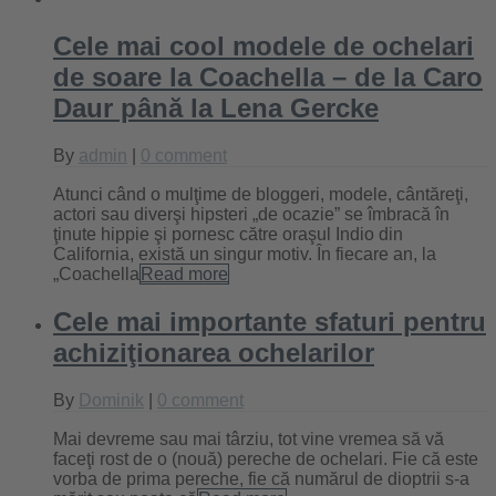
Cele mai cool modele de ochelari
de soare la Coachella – de la Caro
Daur până la Lena Gercke
By
admin
|
0 comment
Atunci când o mulţime de bloggeri, modele, cântăreţi,
actori sau diverşi hipsteri „de ocazie” se îmbracă în
ţinute hippie şi pornesc către oraşul Indio din
California, există un singur motiv. În fiecare an, la
„Coachella
Read more
Cele mai importante sfaturi pentru
achiziţionarea ochelarilor
By
Dominik
|
0 comment
Mai devreme sau mai târziu, tot vine vremea să vă
faceţi rost de o (nouă) pereche de ochelari. Fie că este
vorba de prima pereche, fie că numărul de dioptrii s-a