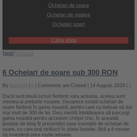
Ochelari de soare
Ochelari de vedere
Ochelari sport
Către shop
Next
Previous
6 Ochelari de soare sub 300 RON
By
Dominik
|
b
|
Comments are Closed
| 14 August, 2020 |
0
Dacă sunt două lucruri fierbinți vara aceasta, acelea sunt
vremea și prețurile noastre. Deoarece există ochelari de
soare fierbinți în gama noastră, pentru care nu trebuie să dai
mai mult de 300 de lei. Deci merită întotdeauna să parcurgi
gama noastră pentru accesorii chilipir chic. În această
postare de blog îți prezentăm șase exemple de ochelari de
soare, cu care poți strălucii în zilele însorite, fără a fi nevoie
să investești prea multe jetoane.