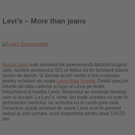
Levi’s – More than jeans
Marca Levis
este deosebit de proeminentă datorită blugilor
sale, numele produsului 501 ar trebui să fie familiară tuturor
fanilor de denim. Și tocmai acest model a fost inspirația
pentru ochelarii de soare
Levis Blue Round
. Detalii precum
niturile din fața cadrului și logo-ul Levis pe brațe,
întruchipează tradiția Levis. Materialul se numește hexetat,
ușor și durabil. La Levi’s, nimic din toate acestea nu este în
detrimentul mediului, iar achiziția nu te costă prea mult.
Deoarece acești ochelari de soare Levis sunt în prezent
reduși și, prin urmare, sunt disponibile pentru doar 120,52
ron.