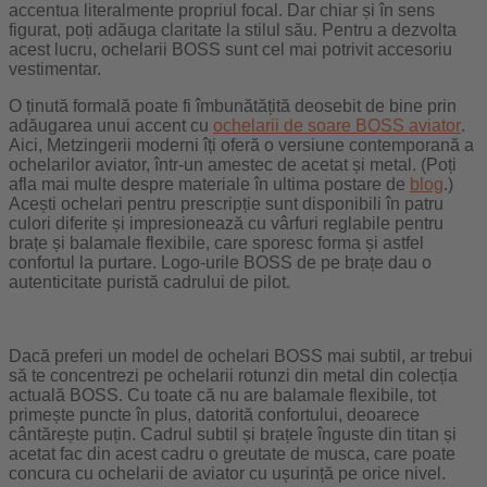
accentua literalmente propriul focal. Dar chiar și în sens
figurat, poți adăuga claritate la stilul său. Pentru a dezvolta
acest lucru, ochelarii BOSS sunt cel mai potrivit accesoriu
vestimentar.
O ținută formală poate fi îmbunătățită deosebit de bine prin
adăugarea unui accent cu
ochelarii de soare BOSS aviator
.
Aici, Metzingerii moderni îți oferă o versiune contemporană a
ochelarilor aviator, într-un amestec de acetat și metal. (Poți
afla mai multe despre materiale în ultima postare de
blog
.)
Acești ochelari pentru prescripție sunt disponibili în patru
culori diferite și impresionează cu vârfuri reglabile pentru
brațe și balamale flexibile, care sporesc forma și astfel
confortul la purtare. Logo-urile BOSS de pe brațe dau o
autenticitate puristă cadrului de pilot.
Dacă preferi un model de ochelari BOSS mai subtil, ar trebui
să te concentrezi pe ochelarii rotunzi din metal din colecția
actuală BOSS. Cu toate că nu are balamale flexibile, tot
primește puncte în plus, datorită confortului, deoarece
cântărește puțin. Cadrul subtil și brațele înguste din titan și
acetat fac din acest cadru o greutate de musca, care poate
concura cu ochelarii de aviator cu ușurință pe orice nivel.