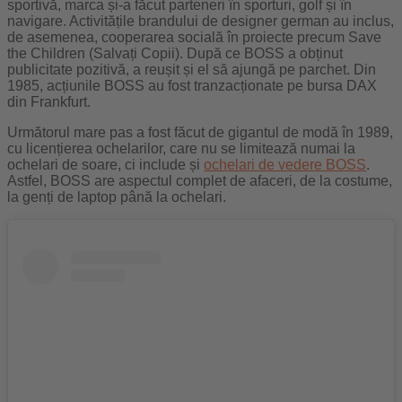
sportivă, marca și-a făcut parteneri în sporturi, golf și în
navigare. Activitățile brandului de designer german au inclus,
de asemenea, cooperarea socială în proiecte precum Save
the Children (Salvați Copii). După ce BOSS a obținut
publicitate pozitivă, a reușit și el să ajungă pe parchet. Din
1985, acțiunile BOSS au fost tranzacționate pe bursa DAX
din Frankfurt.
Următorul mare pas a fost făcut de gigantul de modă în 1989,
cu licențierea ochelarilor, care nu se limitează numai la
ochelari de soare, ci include și
ochelari de vedere BOSS
.
Astfel, BOSS are aspectul complet de afaceri, de la costume,
la genți de laptop până la ochelari.