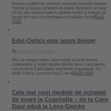
Fiecare purtător de ochelari cunoaște această situație.
Tocmai ai dat jos ochelarii de soare, deoarece se pare
că din nou soarele bate în spatele norilor și trebuie să
începi din nou cu schimbarea ochelarilor. Acest
Read
more
Edel-Optics este acum bloger
By
Dominik
|
0 comment
Aici, pe blogul nostru, sunt invitaţi să scrie diverşi
colaboratori şi autori despre diferite teme, care pentru
noi cei de la Edel-Optics sunt foarte importante. De
pildă: A de la accesorii sau Z de la
Read more
Cele mai cool modele de ochelari
de soare la Coachella – de la Caro
Daur până la Lena Gercke