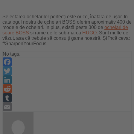
Selectarea ochelarilor perfecți este orice, înafară de ușor. În
catalogul nostru de ochelari BOSS oferim aproximativ 400 de
modele de ochelari. În plus, există peste 300 de
ochelari de
soare BOSS
și rame de le sub-marca
HUGO
. Sunt multe de
văzut, așa că trebuie să consulți gama noastră. Și încă ceva:
#SharpenYourFocus.
No tags.
Facebook
Twitter
LinkedIn
Reddit
Tumblr
Email