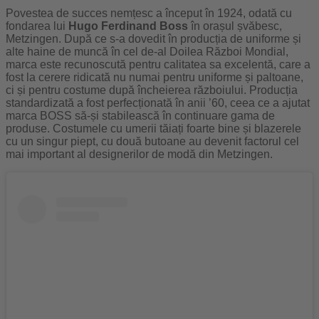
Povestea de succes nemțesc a început în 1924, odată cu
fondarea lui
Hugo Ferdinand Boss
în orașul șvăbesc,
Metzingen. După ce s-a dovedit în producția de uniforme și
alte haine de muncă în cel de-al Doilea Război Mondial,
marca este recunoscută pentru calitatea sa excelentă, care a
fost la cerere ridicată nu numai pentru uniforme și paltoane,
ci și pentru costume după încheierea războiului. Producția
standardizată a fost perfecționată în anii ’60, ceea ce a ajutat
marca BOSS să-și stabilească în continuare gama de
produse. Costumele cu umerii tăiați foarte bine și blazerele
cu un singur piept, cu două butoane au devenit factorul cel
mai important al designerilor de modă din Metzingen.