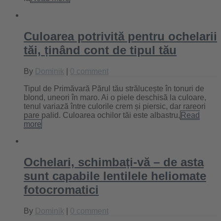
Culoarea potrivită pentru ochelarii
tăi, ținând cont de tipul tău
By
Dominik
|
0 comment
Tipul de Primăvară Părul tău strălucește în tonuri de
blond, uneori în maro. Ai o piele deschisă la culoare,
tenul variază între culorile crem și piersic, dar rareori
pare palid. Culoarea ochilor tăi este albastru,
Read
more
Ochelari, schimbați-vă – de asta
sunt capabile lentilele heliomate
fotocromatici
By
Dominik
|
0 comment