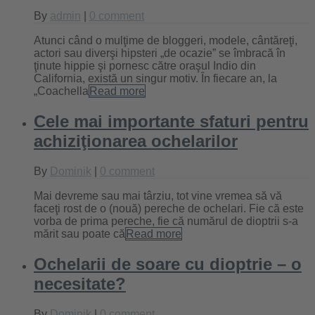
By
admin
|
0 comment
Atunci când o mulţime de bloggeri, modele, cântăreţi,
actori sau diverşi hipsteri „de ocazie” se îmbracă în
ţinute hippie şi pornesc către oraşul Indio din
California, există un singur motiv. În fiecare an, la
„Coachella
Read more
Cele mai importante sfaturi pentru
achiziţionarea ochelarilor
By
Dominik
|
0 comment
Mai devreme sau mai târziu, tot vine vremea să vă
faceţi rost de o (nouă) pereche de ochelari. Fie că este
vorba de prima pereche, fie că numărul de dioptrii s-a
mărit sau poate că
Read more
Ochelarii de soare cu dioptrie – o
necesitate?
By
Dominik
|
0 comment