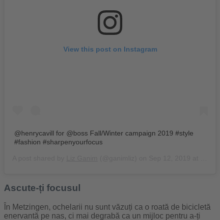
View this post on Instagram
@henrycavill for @boss Fall/Winter campaign 2019 #style
#fashion #sharpenyourfocus
A post shared by
Liz Ganim
(@ganimliz) on
Sep 12, 2019 at 3:34pm PDT
Ascute-ți focusul
În Metzingen, ochelarii nu sunt văzuți ca o roată de bicicletă
enervantă pe nas, ci mai degrabă ca un mijloc pentru a-ți