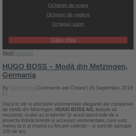
Ochelari de soare
Ochelari de vedere
Ochelari sport
Către shop
Next
Previous
HUGO BOSS – Modă din Metzingen,
Germania
By
Dominik
|
b
|
Comments are Closed
| 26 September, 2019
|
0
Dacă te uiți la articolele vestimentare elegante ale companiei
de modă din Metzingen,
HUGO BOSS AG
, trebuie să
recunoști: șvabii au și talente! Și acest talent este de a
proiecta îmbrăcăminte și accesorii vestimentare, care sunt
mereu la zi și inspiră cu fiecare colecție – și sunt de aproape
100 de ani.