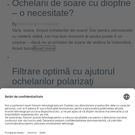
Ochelarii de soare cu dioptrie
– o necesitate?
By
Dominik
|
0 comment
Vară, soare, timpul ochelarilor de soare! Dar pentru persoanele
cu vedere slabă, cel mai bun moment al anului poate fi un
coșmar – dacă nu ai ochelari de soare de vedere la îndemână.
Acest lucru
Read more
Filtrare optimă cu ajutorul
ochelarilor polarizaţi
By
Dominik
|
0 comment
Ochelarii de soare polarizați nu mai reprezintă doar un mijloc de
protecție clasic împotriva soarelui. Mai degrabă, ei sunt astăzi
un accesoriu indispensabil pe care moda trebuie să-l adapteze
şi să-l perfecṭioneze continuu, totodată. În
Read more
Next
Previous