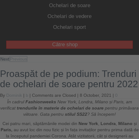
Ochelari de soare
Ochelari de vedere
Ochelari sport
Către shop
Next
Previous
Proaspăt de pe podium: Trenduri
de ochelari de soare pentru 2022
By
Dominik
|
b
|
Comments are Closed
| 8 October, 2021 |
0
În cadrul
Fashionweeks
New York, Londra, Milano și Paris, am
verificat
trendurile în materie de ochelari de soare
pentru primăvara
viitoare. Gata pentru
stilul SS22
? Să începem!
Cei patru mari, săptămânile modei din
New York
,
Londra
,
Milano
și
Paris,
au avut loc din nou fizic și în fața invitaților pentru prima dată de
la începutul pandemiei Corona. Atât vizitatorii, cât și designerii au