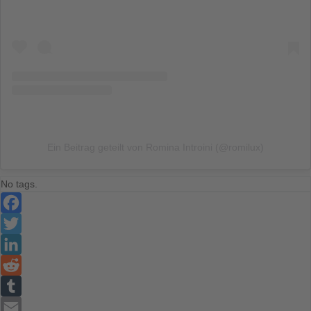
Ein Beitrag geteilt von Romina Introini (@romilux)
No tags.
Facebook
Twitter
LinkedIn
Reddit
Tumblr