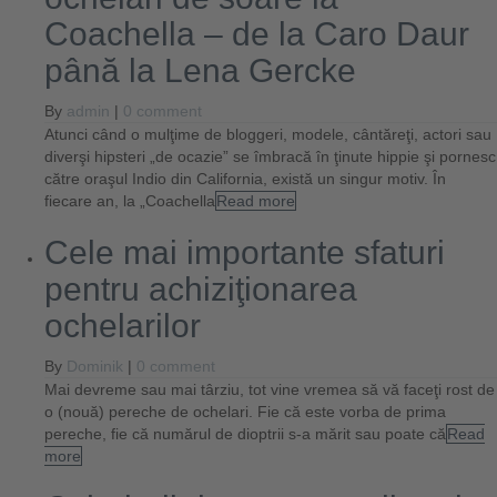
Coachella – de la Caro Daur
până la Lena Gercke
By
admin
|
0 comment
Atunci când o mulţime de bloggeri, modele, cântăreţi, actori sau
diverşi hipsteri „de ocazie” se îmbracă în ţinute hippie şi pornesc
către oraşul Indio din California, există un singur motiv. În
fiecare an, la „Coachella
Read more
Cele mai importante sfaturi
pentru achiziţionarea
ochelarilor
By
Dominik
|
0 comment
Mai devreme sau mai târziu, tot vine vremea să vă faceţi rost de
o (nouă) pereche de ochelari. Fie că este vorba de prima
pereche, fie că numărul de dioptrii s-a mărit sau poate că
Read
more