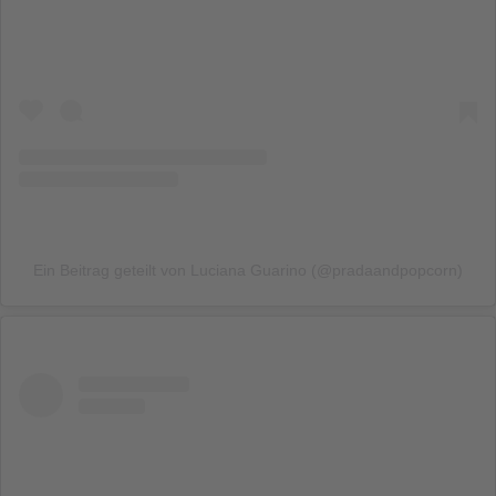
Ein Beitrag geteilt von Luciana Guarino (@pradaandpopcorn)