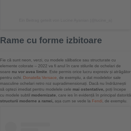
Ein Beitrag geteilt von Lucine Ayanian (@lucine_a)
Rame cu forme izbitoare
Fie că sunt neon, verzi, cu modele sălbatice sau structurate cu
elemente colorate – 2022 va fi anul în care stilurile de ochelari de
soare
nu vor avea limite
. Este permis orice lucru expresiv și atrăgător
pentru ochi.
Donatella Versace
, de exemplu, a dat modelelor sale
masculine ochelari retro roz supradimensionați. Dacă nu îndrăznești
să optezi imediat pentru modelele cele
mai ostentative,
poți începe
cu modele subtil
modernizate
, care ies în evidență în principal datorită
structurii moderne a ramei,
așa cum se vede la
Fendi
, de exemplu.