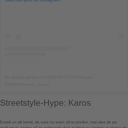
Ein Beitrag geteilt von FASHION TO MAX Russia
(@fashiontomax_russia)
Streetstyle-Hype: Karos
Există un alt trend, de care nu vrem să te privăm, mai ales de pe
podiumuri, pentru că se potrivește deja perfect cu vremea și starea de