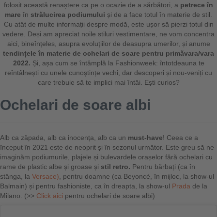
folosit această renaștere ca pe o ocazie de a sărbători, a
petrece în
mare
în
strălucirea podiumului
și de a face totul în materie de stil.
Cu atât de multe informații despre modă, este ușor să pierzi totul din
vedere. Deși am apreciat noile stiluri vestimentare, ne vom concentra
aici, bineînțeles, asupra evoluțiilor de deasupra umerilor, și anume
tendințele în materie de ochelari de soare pentru primăvara/vara
2022.
Și, așa cum se întâmplă la Fashionweek: întotdeauna te
reîntâlnești cu unele cunoștințe vechi, dar descoperi și nou-veniți cu
care trebuie să te implici mai întâi. Ești curios?
Ochelari de soare albi
Alb ca zăpada, alb ca inocența, alb ca un
must-have
! Ceea ce a
început în 2021 este de neoprit și în sezonul următor. Este greu să ne
imaginăm podiumurile, plajele și bulevardele orașelor fără ochelari cu
rame de plastic albe și groase și
stil retro.
Pentru bărbați (ca în
stânga, la
Versace)
, pentru doamne (ca Beyoncé, în mijloc, la show-ul
Balmain) și pentru fashioniste, ca în dreapta, la show-ul
Prada
de la
Milano. (>>
Click aici
pentru ochelari de soare albi)