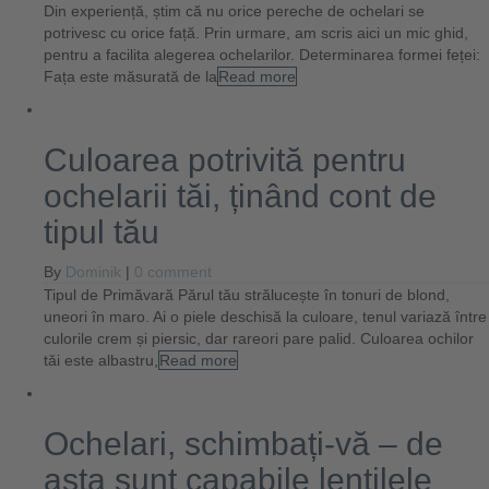
Din experiență, știm că nu orice pereche de ochelari se
potrivesc cu orice față. Prin urmare, am scris aici un mic ghid,
pentru a facilita alegerea ochelarilor. Determinarea formei feței:
Fața este măsurată de la
Read more
Culoarea potrivită pentru
ochelarii tăi, ținând cont de
tipul tău
By
Dominik
|
0 comment
Tipul de Primăvară Părul tău strălucește în tonuri de blond,
uneori în maro. Ai o piele deschisă la culoare, tenul variază între
culorile crem și piersic, dar rareori pare palid. Culoarea ochilor
tăi este albastru,
Read more
Ochelari, schimbați-vă – de
asta sunt capabile lentilele