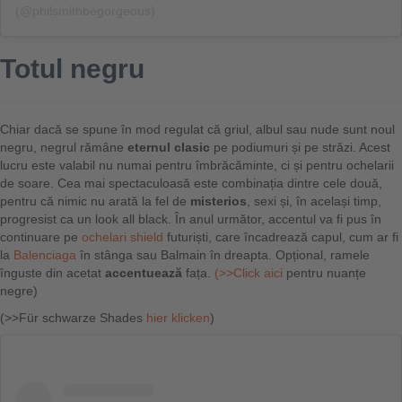
(@philsmithbegorgeous)
Totul negru
Chiar dacă se spune în mod regulat că griul, albul sau nude sunt noul
negru, negrul rămâne
eternul clasic
pe podiumuri și pe străzi. Acest
lucru este valabil nu numai pentru îmbrăcăminte, ci și pentru ochelarii
de soare. Cea mai spectaculoasă este combinația dintre cele două,
pentru că nimic nu arată la fel de
misterios
, sexi și, în același timp,
progresist ca un look all black. În anul următor, accentul va fi pus în
continuare pe
ochelari shield
futuriști, care încadrează capul, cum ar fi
la
Balenciaga
în stânga sau Balmain în dreapta. Opțional, ramele
înguste din acetat
accentuează
fața.
(>>Click aici
pentru nuanțe
negre)
(>>Für schwarze Shades
hier klicken
)