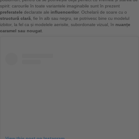
spirit: carourile în toate variantele imaginabile sunt în prezent
preferatele
declarate ale
influencerilor
. Ochelarii de soare cu o
structură clară
, fie în alb sau negru, se potrivesc bine cu modelul
izbitor, la fel ca și modelele aerisite, subordonate vizual, în
nuanțe
caramel sau nougat
.
View this post on Instagram