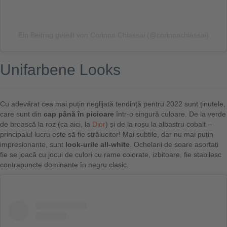
Ein Beitrag geteilt von Corinna Chiassai (@corinnachiassai)
Unifarbene Looks
Cu adevărat cea mai puțin neglijată tendință pentru 2022 sunt ținutele,
care sunt din
cap până în picioare
într-o singură culoare. De la verde
de broască la roz (ca aici, la
Dior
) și de la roșu la albastru cobalt –
principalul lucru este să fie strălucitor! Mai subtile, dar nu mai puțin
impresionante, sunt
look-urile all-white
. Ochelarii de soare asortați
fie se joacă cu jocul de culori cu rame colorate, izbitoare, fie stabilesc
contrapuncte dominante în negru clasic.