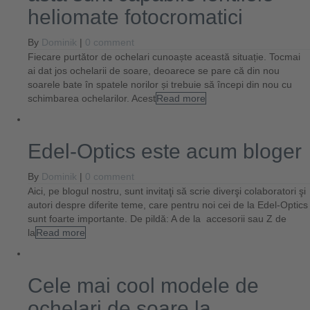
heliomate fotocromatici
By
Dominik
|
0 comment
Fiecare purtător de ochelari cunoaște această situație. Tocmai
ai dat jos ochelarii de soare, deoarece se pare că din nou
soarele bate în spatele norilor și trebuie să începi din nou cu
schimbarea ochelarilor. Acest
Read more
Edel-Optics este acum bloger
By
Dominik
|
0 comment
Aici, pe blogul nostru, sunt invitaţi să scrie diverşi colaboratori şi
autori despre diferite teme, care pentru noi cei de la Edel-Optics
sunt foarte importante. De pildă: A de la accesorii sau Z de
la
Read more
Cele mai cool modele de
ochelari de soare la