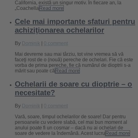
California, există un singur motiv. În fiecare an, la
„Coachella
Read more
Cele mai importante sfaturi pentru
achiziţionarea ochelarilor
By
Dominik
|
0 comment
Mai devreme sau mai târziu, tot vine vremea să vă
faceţi rost de o (nouă) pereche de ochelari. Fie că este
vorba de prima pereche, fie că numărul de dioptrii s-a
mărit sau poate că
Read more
Ochelarii de soare cu dioptrie – o
necesitate?
By
Dominik
|
0 comment
Vară, soare, timpul ochelarilor de soare! Dar pentru
persoanele cu vedere slabă, cel mai bun moment al
anului poate fi un coșmar – dacă nu ai ochelari de
soare de vedere la îndemână. Acest lucru
Read more