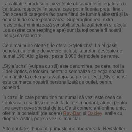
La calitățile produsului, vezi toate observările în legătură cu
calitatea, respectiv finisarea, care pot influența prețul final.
Din această categorie fac parte filtrul de lumină albastră și la
ochelarii de soare polarizarea. Superoglindirea, extra
rezistența (minimizează sensibilitatea la zgârieturi) și efectul
Lotus (strat care respinge apa) sunt la toți ochelarii noștrii
incluși ca standard.
Cele mai bune oferte ți-le oferă „Stylefuchs”. La el găsiți
ochelari cu lentile de vedere incluși, la prețuri deștepte de
numai 190. Aici găsești peste 3.000 de modele de rame.
„Stylefuchs” (vulpea cu stil) este denumirea, pe care, noi la
Edel-Optics, o folosim, pentru a semnaliza colecția noastră
cu mărcile la cele mai avantajoase prețuri. Deci „Stylefuchs”
este ca marca noastră personalizată de outlet, pentru
ochelari.
În cazul în care pentru tine nu numai să vezi este ceea ce
contează, ci să fi văzut este la fel de important, atunci pentru
tine avem ceva special de tot. Ca și comerciant-online unic,
oferim la ochelarii (de soare)
Ray-Ban
și
Oakley
lentile cu
dioptrie. Astfel, poți să vezi și mai clar.
Alte noutăți și bunătăți primești prin abonarea la Newsletter-