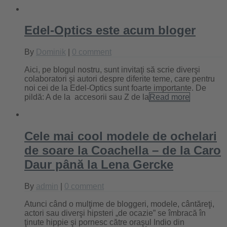
Edel-Optics este acum bloger
By
Dominik
|
0 comment
Aici, pe blogul nostru, sunt invitaţi să scrie diverşi
colaboratori şi autori despre diferite teme, care pentru
noi cei de la Edel-Optics sunt foarte importante. De
pildă: A de la accesorii sau Z de la
Read more
Cele mai cool modele de ochelari
de soare la Coachella – de la Caro
Daur până la Lena Gercke
By
admin
|
0 comment
Atunci când o mulţime de bloggeri, modele, cântăreţi,
actori sau diverşi hipsteri „de ocazie” se îmbracă în
ţinute hippie şi pornesc către oraşul Indio din