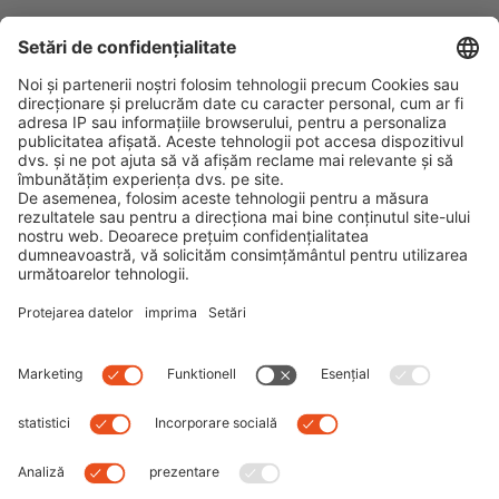
Filtrare optimă cu ajutorul
ochelarilor polarizaţi
By
Dominik
|
0 comment
Ochelarii de soare polarizați nu mai reprezintă doar un
mijloc de protecție clasic împotriva soarelui. Mai
degrabă, ei sunt astăzi un accesoriu indispensabil pe
care moda trebuie să-l adapteze şi să-l perfecṭioneze
continuu, totodată. În
Read more
Next
Previous
Search
Recent Posts
RADARUL DE TREND: Max Mara Mon Cœur