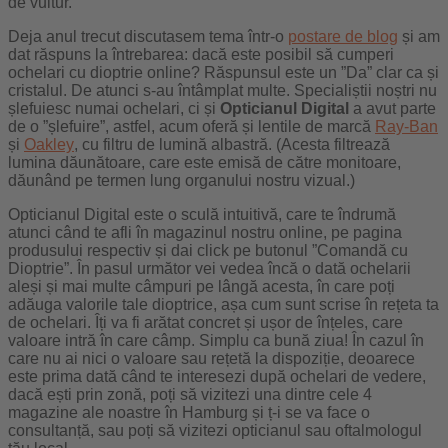
de vultur.
Deja anul trecut discutasem tema într-o
postare de blog
și am
dat răspuns la întrebarea: dacă este posibil să cumperi
ochelari cu dioptrie online? Răspunsul este un ”Da” clar ca și
cristalul. De atunci s-au întâmplat multe. Specialiștii noștri nu
șlefuiesc numai ochelari, ci și
Opticianul Digital
a avut parte
de o ”șlefuire”, astfel, acum oferă și lentile de marcă
Ray-Ban
și
Oakley
, cu filtru de lumină albastră. (Acesta filtrează
lumina dăunătoare, care este emisă de către monitoare,
dăunând pe termen lung organului nostru vizual.)
Opticianul Digital este o sculă intuitivă, care te îndrumă
atunci când te afli în magazinul nostru online, pe pagina
produsului respectiv și dai click pe butonul ”Comandă cu
Dioptrie”. În pasul următor vei vedea încă o dată ochelarii
aleși și mai multe câmpuri pe lângă acesta, în care poți
adăuga valorile tale dioptrice, așa cum sunt scrise în rețeta ta
de ochelari. Îți va fi arătat concret și ușor de înțeles, care
valoare intră în care câmp. Simplu ca bună ziua! În cazul în
care nu ai nici o valoare sau rețetă la dispoziție, deoarece
este prima dată când te interesezi după ochelari de vedere,
dacă ești prin zonă, poți să vizitezi una dintre cele 4
magazine ale noastre în Hamburg și ț-i se va face o
consultanță, sau poți să vizitezi opticianul sau oftalmologul