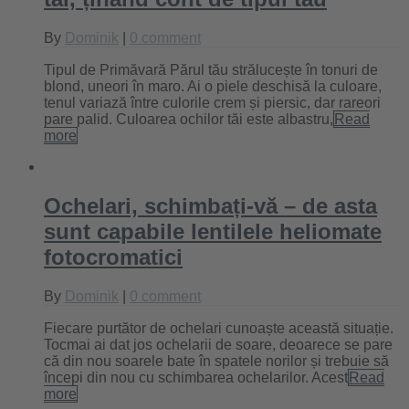
By
Dominik
|
0 comment
Tipul de Primăvară Părul tău strălucește în tonuri de
blond, uneori în maro. Ai o piele deschisă la culoare,
tenul variază între culorile crem și piersic, dar rareori
pare palid. Culoarea ochilor tăi este albastru,
Read
more
Ochelari, schimbați-vă – de asta
sunt capabile lentilele heliomate
fotocromatici
By
Dominik
|
0 comment
Fiecare purtător de ochelari cunoaște această situație.
Tocmai ai dat jos ochelarii de soare, deoarece se pare
că din nou soarele bate în spatele norilor și trebuie să
începi din nou cu schimbarea ochelarilor. Acest
Read
more