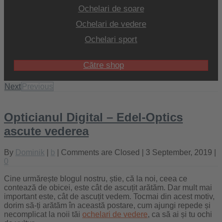
Ochelari de soare
Ochelari de vedere
Ochelari sport
Către shop
Next
Previous
Opticianul Digital – Edel-Optics
ascute vederea
By
Dominik
|
b
|
Comments are Closed
| 3 September, 2019 |
0
Cine urmărește blogul nostru, știe, că la noi, ceea ce
contează de obicei, este cât de ascuțit arătăm. Dar mult mai
important este, cât de ascuțit vedem. Tocmai din acest motiv,
dorim să-ți arătăm în această postare, cum ajungi repede și
necomplicat la noii tăi
ochelari de vedere
, ca să ai și tu ochi