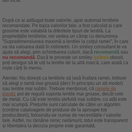
tău local.
După ce ai adăugat toate valorile, apar automat lentilele
recomandate. Pe baza valorilor tale, a fost calculat și care
grosime este valabilă la diferitele tipuri de lentilă. La
proprietățile lentilelor, vei vedea un câmp cu denumirea
”Supradimensiunea maximă a lentilei la colțul ramei”, în care
va sta valoarea dată în milimetrii. Un smiley consultant te va
ajuta să alegi, prin schimbarea culorii, dacă
recomandă
sau
nu recomandă
. Dacă te privește un smiley
galben
obosit,
poți desigur să te uiți la lentile de la altă marcă, care arată ca
niște cărți în meniu.
Atenție: Nu dorești ca lentilele să iasă înafara ramei, trebuie
să alegi o ramă mai groasă (deci în principiu un alt model)
sau lentile mai subțiri. Trebuie menționat, că
ramele de
plastic
pot de regulă suporta lentile mai groase, decât cele
de metal. Cu cât este lentila șlefuită mai subțire, cu atât este
mai scumpă. Prețurile sunt calculate de către un algoritm
(conține cataloagele de produse de la aproape toți
producătorii), folosindu-se numai de necesitățile / valorile
tale. Astfel, nu rămâne nimic nelămurit, totul este transparent
și libertatea la decizia proprie este garantată.