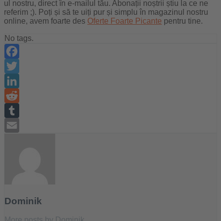
ul nostru, direct în e-mailul tău. Abonații noștrii știu la ce ne
referim ;). Poți și să te uiți pur și simplu în magazinul nostru
online, avem foarte des
Oferte Foarte Picante
pentru tine.
No tags.
Facebook
Twitter
LinkedIn
Reddit
Tumblr
Email
Dominik
More posts by Dominik