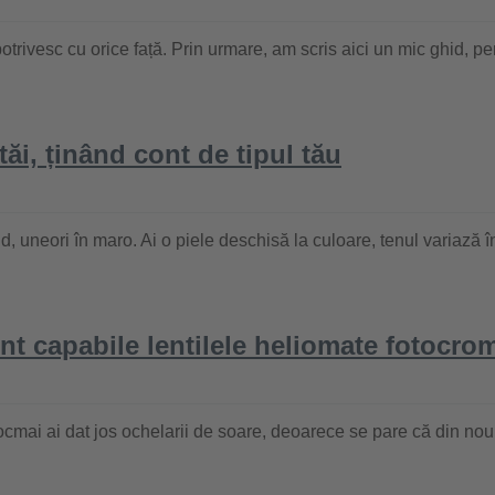
trivesc cu orice față. Prin urmare, am scris aici un mic ghid, pen
tăi, ținând cont de tipul tău
, uneori în maro. Ai o piele deschisă la culoare, tenul variază în
nt capabile lentilele heliomate fotocrom
ocmai ai dat jos ochelarii de soare, deoarece se pare că din nou 