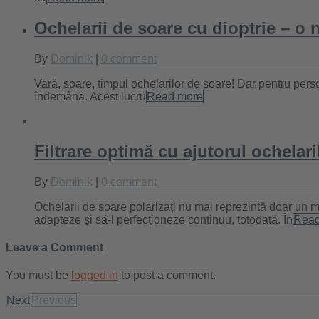
Ochelarii de soare cu dioptrie – o 
By
Dominik
|
0 comment
Vară, soare, timpul ochelarilor de soare! Dar pentru per
îndemână. Acest lucru
Read more
Filtrare optimă cu ajutorul ochelari
By
Dominik
|
0 comment
Ochelarii de soare polarizați nu mai reprezintă doar un m
adapteze şi să-l perfecṭioneze continuu, totodată. În
Read
Leave a Comment
You must be
logged in
to post a comment.
Next
Previous