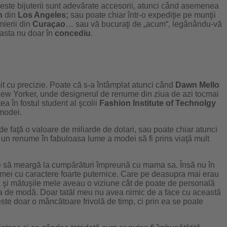
ceste bijuterii sunt adevărate accesorii, atunci când asemenea
h
din
Los Angeles;
sau poate chiar într-o expediţie pe munţii
ierii din
Curaçao
… sau vă bucuraţi de „acum“, legânându-vă
asta nu doar în
concediu
.
t cu precizie. Poate că s-a întâmplat atunci când
Dawn Mello
New Yorker, unde designerul de renume din ziua de azi tocmai
a în fostul student al şcolii
Fashion Institute of Technolgy
 modei.
e faţă o valoare de miliarde de dolari, sau poate chiar atunci
ea un renume în fabuloasa lume a modei să fi prins viaţă mult
rie să meargă la cumpărături împreună cu mama sa. Însă nu în
e femei cu caractere foarte puternice. Care pe deasupra mai erau
nsă şi mătuşile mele aveau o viziune cât de poate de personală
 cea de modă. Doar tatăl meu nu avea nimic de a face cu această
ste doar o mâncătoare frivolă de timp, ci prin ea se poate