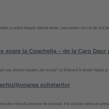
boratori şi autori despre diferite teme, care pentru noi cei de la E
e soare la Coachella – de la Caro Daur
ri sau diverşi hipsteri „de ocazie” se îmbracă în ţinute hippie şi
achiziţionarea ochelarilor
rost de o (nouă) pereche de ochelari. Fie că este vorba de prima