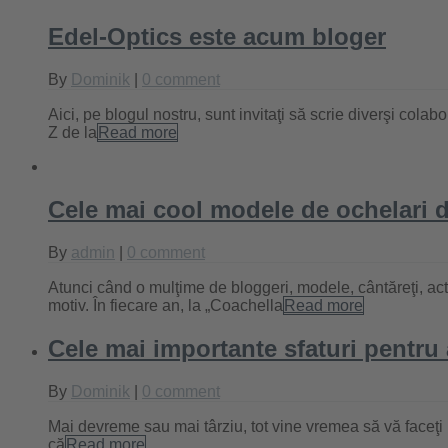
Edel-Optics este acum bloger
By
Dominik
|
0 comment
Aici, pe blogul nostru, sunt invitaţi să scrie diverşi cola
Z de la
Read more
Cele mai cool modele de ochelari d
By
admin
|
0 comment
Atunci când o mulţime de bloggeri, modele, cântăreţi, acto
motiv. În fiecare an, la „Coachella
Read more
Cele mai importante sfaturi pentru 
By
Dominik
|
0 comment
Mai devreme sau mai târziu, tot vine vremea să vă faceţi 
că
Read more