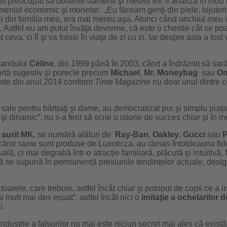
ost preocupat să observe oamenii şi mediul lor. Îi analiza în mod
eniul economic şi monetar. „Eu făceam genţi din piele, bijuterii
i din familia mea, era mai mereu aşa. Atunci când unchiul meu v
Astfel eu am putut învăţa devreme, că este o chestie cât se poat
va, ci îl şi va folosi în viaţa de zi cu zi. Iar despre asta a fost
brandului
Céline
, din 1999 până în 2003, când a îndrăznit să sar
oartă sugestiv şi porecle precum
Michael
,
Mr. Moneybag
sau
Om
 este din anul 2014 conform
Time Magazine
nu doar unul dintre c
e sale pentru bărbaţi şi dame, au democratizat pur şi simplu piaţ
 dinamic“, nu s-a ferit să scrie o istorie de succes chiar şi în in
 aurit MK
, se numără alături de
Ray-Ban
,
Oakley
,
Gucci
sau
 căror rame sunt produse de Luxoticca, au rămas întotdeauna fide
uală, ci mai degrabă într-o atracție familiară, plăcută şi intuiti
 să se supună în permanență presiunile tendințelor actuale, desi
ctoarele, care trebuie, astfel încât chiar şi potopul de copii ce a
şi mult mai des eșuat“, astfel încât nici o
imitaţie a
ochelari
lor
de
i.
industrie a falsurilor nu mai este niciun secret mai ales că există