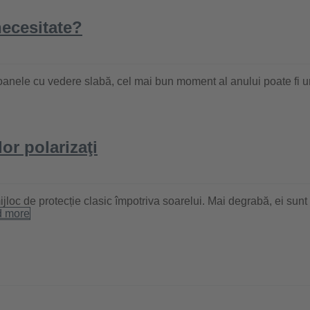
necesitate?
soanele cu vedere slabă, cel mai bun moment al anului poate fi 
lor polarizaţi
ijloc de protecție clasic împotriva soarelui. Mai degrabă, ei sun
 more