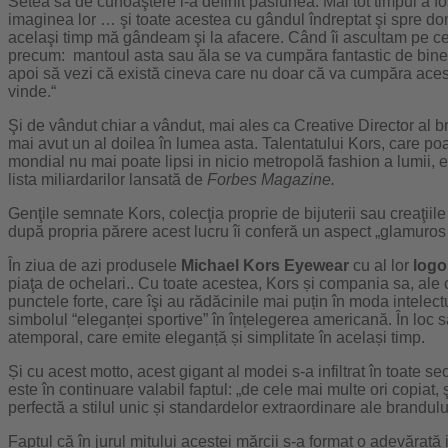
Setea sa de cunoaştere i-a definit pasiunea. Mai tot timpul a f
imaginea lor … şi toate acestea cu gândul îndreptat şi spre dom
acelaşi timp mă gândeam şi la afacere. Când îi ascultam pe ce
precum: mantoul asta sau ăla se va cumpăra fantastic de bine. 
apoi să vezi că există cineva care nu doar că va cumpăra acest ce
vinde.“
Şi de vândut chiar a vândut, mai ales ca Creative Director al 
mai avut un al doilea în lumea asta. Talentatului Kors, care p
mondial nu mai poate lipsi in nicio metropolă fashion a lumii,
lista miliardarilor lansată de
Forbes Magazine.
Genţile semnate Kors, colecţia proprie de bijuterii sau creaţiil
după propria părere acest lucru îi conferă un aspect „glamuros şi
În ziua de azi produsele
Michael Kors Eyewear
cu al lor
logo
piaţa de ochelari.. Cu toate acestea, Kors și compania sa, ale
punctele forte, care îşi au rădăcinile mai puțin în moda intelect
simbolul “eleganței sportive” în înțelegerea americană. În loc
atemporal, care emite eleganță și simplitate în același timp.
Și cu acest motto, acest gigant al modei s-a infiltrat în toate se
este în continuare valabil faptul: „de cele mai multe ori copiat, 
perfectă a stilul unic și standardelor extraordinare ale brandulu
Faptul că în jurul mitului acestei mărcii s-a format o adevărată 