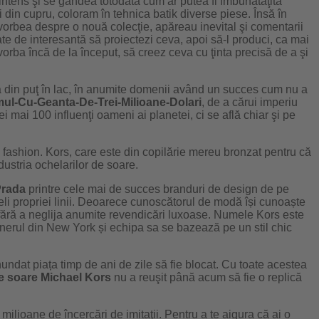
 intens şi se gândea totodată cum ar putea fi îmbunătăţită
 din cupru, coloram în tehnica batik diverse piese. Însă în
orbea despre o nouă colecţie, apăreau inevital şi comentarii
e de interesantă să proiectezi ceva, apoi să-l produci, ca mai
 vorba încă de la început, să creez ceva cu ţinta precisă de a şi
ă din puţ în lac, în anumite domenii având un succes cum nu a
ul-Cu-Geanta-De-Trei-Milioane-Dolari
, de a cărui imperiu
ei mai 100 influenţi oameni ai planetei, ci se află chiar şi pe
a fashion. Kors, care este din copilărie mereu bronzat pentru că
dustria ochelarilor de soare.
Prada
printre cele mai de succes branduri de design de pe
li propriei linii. Deoarece cunoscătorul de modă își cunoaște
vă, fără a neglija anumite revendicări luxoase. Numele Kors este
gnerul din New York și echipa sa se bazează pe un stil chic
 inundat piața timp de ani de zile să fie blocat. Cu toate acestea
 soare Michael Kors
nu a reuşit până acum să fie o replică
 milioane de încercări de imitaţii. Pentru a te aigura că ai o