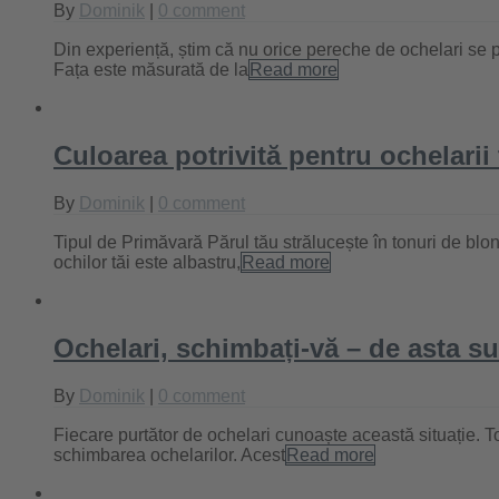
By
Dominik
|
0 comment
Din experiență, știm că nu orice pereche de ochelari se po
Fața este măsurată de la
Read more
Culoarea potrivită pentru ochelarii 
By
Dominik
|
0 comment
Tipul de Primăvară Părul tău strălucește în tonuri de blond
ochilor tăi este albastru,
Read more
Ochelari, schimbați-vă – de asta su
By
Dominik
|
0 comment
Fiecare purtător de ochelari cunoaște această situație. T
schimbarea ochelarilor. Acest
Read more