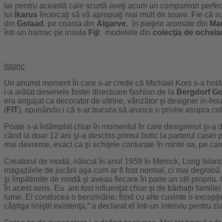
Iar pentru această cale scurtă aveţi acum un companion perfe
lui
Ikarus
încercaţi să vă apropiaţi mai mult de soare. Fie că su
din
Gstaad
, pe coasta din
Algarve
, în pieţele aromate din
Ma
într-un hamac pe insula
Fiji
: modelele din
colecţia de ochela
Istoric
Un anumit moment în care s-ar crede că Michael Kors s-a hotărâ
i-a arătat desenele fostei directoare fashion de la
Bergdorf G
era angajat ca decorator de vitrine, vânzător şi designer in-hou
(
FIT
), spunându-i că s-ar bucura să arunce o privire asupra cole
Poate s-a întâmplat chiar în momentul în care designerul şi-a 
când la doar 12 ani şi-a deschis primul butic la parterul casei 
mai devreme, exact ca şi schiţele conturate în minte sa, pe ca
Creatorul de modă, născut în anul 1959 în Merrick, Long Islan
magazilele de jucării aşa cum ar fi fost normal, ci mai degrabă 
şi împătimite de modă şi aveau fiecare în parte un stil propriu
în acest sens. Eu am fost influenţat chiar şi de bărbaţii famil
lume. El conducea o benzinărie, fiind cu alte cuvinte o excepţi
câştiga liniştit existenţa.“ a declarat el într-un interviu pentru zi