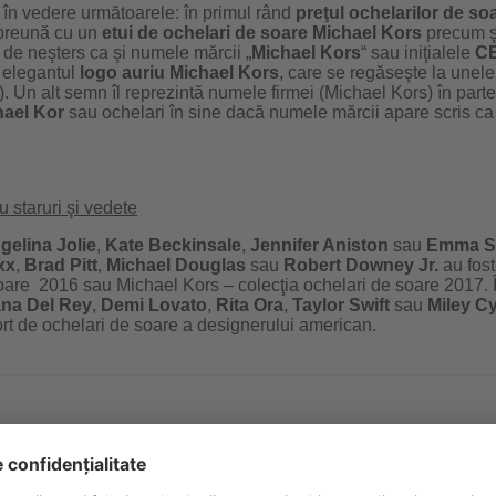
i în vedere următoarele: în primul rând
preţul ochelarilor de s
mpreună cu un
etui de ochelari de soare Michael Kors
precum ş
ic de neşters ca şi numele mărcii „
Michael Kors
“ sau iniţialele
C
i elegantul
logo auriu
Michael Kors
, care se regăseşte la unele
e). Un alt semn îl reprezintă numele firmei (Michael Kors) în part
hael
Kor
sau ochelari în sine dacă numele mărcii apare scris c
u staruri şi vedete
gelina Jolie
,
Kate Beckinsale
,
Jennifer Aniston
sau
Emma S
xx
,
Brad Pitt
,
Michael Douglas
sau
Robert Downey Jr.
au fost
oare 2016 sau Michael Kors – colecţia ochelari de soare 2017. Î
na Del Rey
,
Demi Lovato
,
Rita Ora
,
Taylor Swift
sau
Miley C
port de ochelari de soare a designerului american.