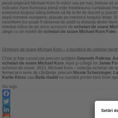
piesă originală Michael Kors în mâini sau pe nas, trebuie să a
indicator. Apoi frumoasa piesă este întotdeauna cumpărată î
exteriorul braţului stâng trebuie să fie la fel de discret şi pract
după normele europene, plasate pe interiorul braţului drept. Ş
neuniform (ce poate fi observat de pildă la distanţa dintre liter
imediat mâna de pe orice accesorii de
ochelari de soare
Mic
alege cu un model de
ochelari de soare
Michael Kors Fake
.
Ochelarii de soare
Michael Kors –
o bucăţică de cotidian pentr
Chiar şi feţe cunoscute precum actriţele
Gwyneth Paltrow
,
An
ochelari de soare
Michael Kors
. Apoi şi colegii lor
Jamie Fo
ochelari de soare 2015, Michael Kors – colecţia ochelari de s
fermecat o serie de cântăreţe, precum
Nicole Scherzinger
,
La
Karlie Kloss
sau
Bella Hadid
se numără printre fanii liniei s
No tags.
Facebook
Twitter
LinkedIn