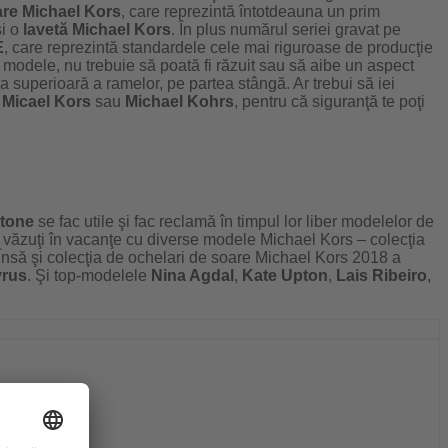
oare Michael Kors
, care reprezintă întotdeauna un prim
i o
lavetă Michael Kors
. În plus numărul seriei gravat pe
E
, care reprezintă standardele cele mai riguroase de producţie
 modele, nu trebuie să poată fi răzuit sau să aibe un aspect
ea superioară a ramelor, pe partea stângă. Ar trebui să iei
a
Micael Kors
sau
Michael Kohrs
, pentru că siguranţă te poţi
tone
se fac utile şi fac reclamă în timpul lor liber modelelor de
 văzuţi în vacanţe cu diverse modele Michael Kors – colecţia
nsă şi colecţia de ochelari de soare Michael Kors 2018 a
yrus
. Şi top-modelele
Nina Agdal
,
Kate Upton
,
Lais Ribeiro
,