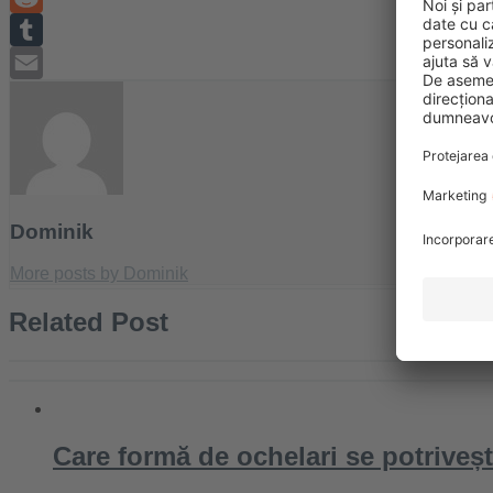
Reddit
Tumblr
Email
Dominik
More posts by Dominik
Related Post
Care formă de ochelari se potriveșt