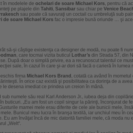
ct în modelele de
ochelari de soare Michael Kors
, pentru că a
nteţi pe plajele din
Tahiti
,
Sansibar
sau chiar pe
Venice Beac
rrakesch
sau poate că savuraţi un coctail cu umbreluţă sub palm
ri
de soare
Michael Kors
fac o impresie bună oriunde … şi ace
t să-şi câştige existenţa ca designer de modă, nu poate fi numi
oodman
, care tocmai vizita buticul
Lothar’s
din Strada 57, din 
se. După doar o simplă privire, ea a recunoscut talentul ce muste
cţiei sale, în cazul în care şi-ar dori să facă o carieră în lumea
deschis firma
Michael Kors Brand
, cotată ca având în mometul d
părinteşti. În orice caz există şi posibilitatea ca dorinţa de a av
re le desena imediat ce prindea un creion în mână.
d sub numele său real Karl Anderson Jr., iubea deja din copilă
în buticuri. „Eu am fost un copil singur la părinţi, înconjurat d
. Gusturile mamei mele erau diferite de cele ale bunicii mele, î
iei mele. Bunicul meu lucra în branşa textilă, iar unchiul meu în
e. Eu am învăţat încă de mic datorită familiei mele, că moda nu e
arul „Welt“.