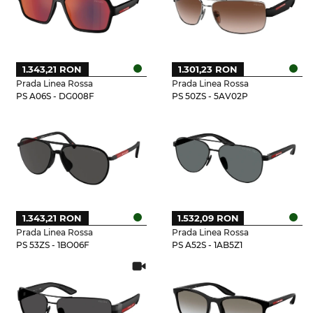
1.343,21 RON
1.301,23 RON
Prada Linea Rossa
Prada Linea Rossa
PS A06S - DG008F
PS 50ZS - 5AV02P
1.343,21 RON
1.532,09 RON
Prada Linea Rossa
Prada Linea Rossa
PS 53ZS - 1BO06F
PS A52S - 1AB5Z1