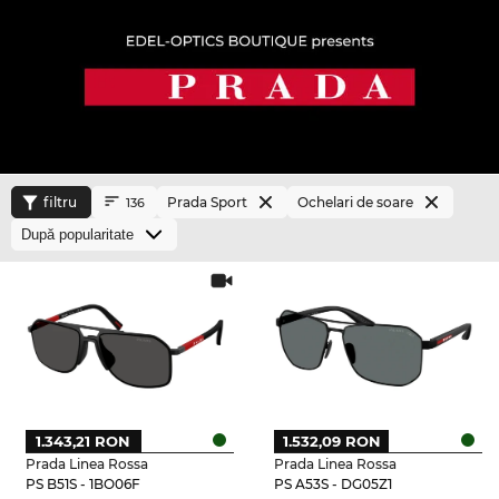
filtru
Prada Sport
Ochelari de soare
136
1.343,21 RON
1.532,09 RON
Prada Linea Rossa
Prada Linea Rossa
PS B51S - 1BO06F
PS A53S - DG05Z1