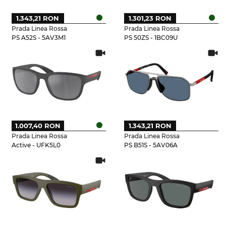
1.343,21 RON
1.301,23 RON
Prada Linea Rossa
Prada Linea Rossa
PS A52S - 5AV3M1
PS 50ZS - 1BC09U
1.007,40 RON
1.343,21 RON
Prada Linea Rossa
Prada Linea Rossa
Active - UFK5L0
PS B51S - 5AV06A