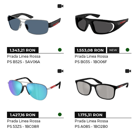
1.343,21 RON
1.553,08 RON
Prada Linea Rossa
Prada Linea Rossa
PS B52S - 5AV06A
PS B03S - 1BO06F
1.427,16 RON
1.175,31 RON
Prada Linea Rossa
Prada Linea Rossa
PS 53ZS - 1BC08R
PS A08S - 1BO2B0