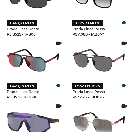
1.343,21 RON
1.175,31 RON
Prada Linea Rossa
Prada Linea Rossa
PS B52S - 1AB06F
PS A08S - 1AB0A7
1.427,16 RON
1.532,09 RON
Prada Linea Rossa
Prada Linea Rossa
PS B51S - 1BO08F
PS 54ZS - 1BO02G