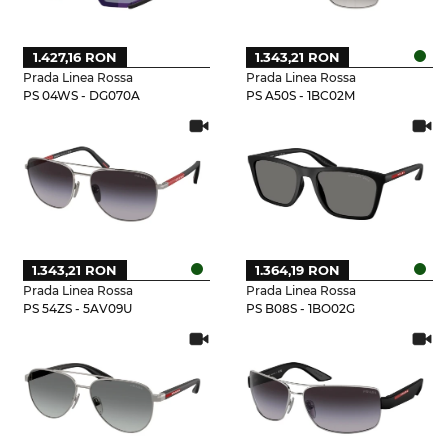
1.427,16 RON
1.343,21 RON
Prada Linea Rossa
Prada Linea Rossa
PS 04WS - DG070A
PS A50S - 1BC02M
1.343,21 RON
1.364,19 RON
Prada Linea Rossa
Prada Linea Rossa
PS 54ZS - 5AV09U
PS B08S - 1BO02G