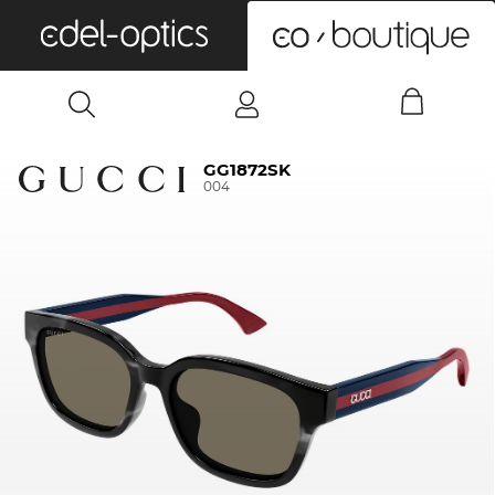
0
GG1872SK
004