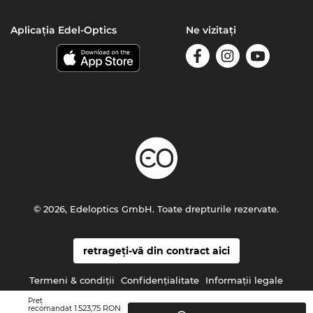
Aplicația Edel-Optics
Ne vizitați
© 2026, Edeloptics GmbH. Toate drepturile rezervate.
retrageți-vă din contract aici
Termeni & condiţii
Confidenţialitate
Informaţii legale
Preţ
1.523,75 RON
recomandat