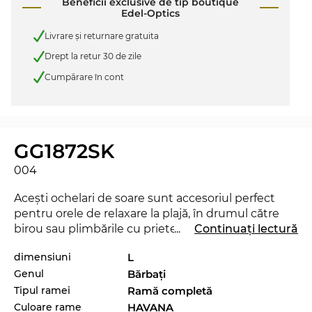
Beneficii exclusive de tip boutique
Edel-Optics
Livrare şi returnare gratuita
Drept la retur 30 de zile
Cumpărare în cont
GG1872SK
004
Aceşti ochelari de soare sunt accesoriul perfect
pentru orele de relaxare la plajă, în drumul către
birou sau plimbările cu prietenii prin oraş. Există
...
Continuați lectură
însă şi un dezavantaj: cu siguranţă vei atrage pe ici-
dimensiuni
L
colo şi câteva priviri invidioase. Cu acest nou model
Genul
Bărbaţi
de la
Gucci
poţi demonstra că eşti un „trend-
setter“ veritabil. Chiar şi în sezonul actual, acest
Tipul ramei
Ramă completă
brand reuşeşte să se impună prin colecţia sa,
Culoare rame
HAVANA