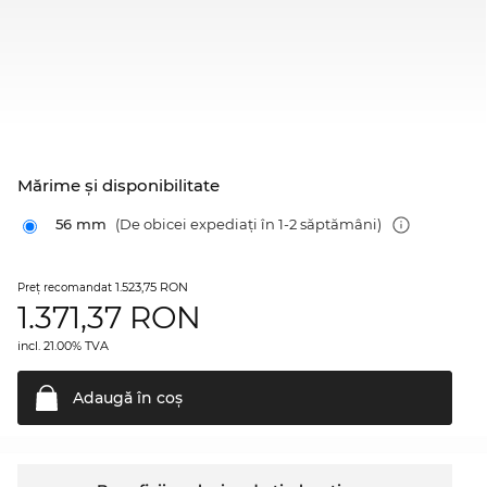
Mărime şi disponibilitate
56 mm
(De obicei expediați în 1-2 săptămâni)
1.523,75 RON
Preţ recomandat
1.371,37
RON
incl. 21.00% TVA
Adaugă în
coş