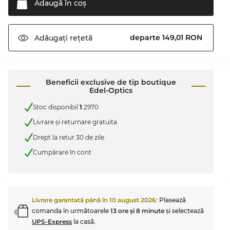
Adaugă în
coş
departe 149,01 RON
Adăugați
rețetă
Beneficii exclusive de tip boutique
Edel-Optics
Stoc disponibil
1
2970
Livrare şi returnare gratuita
Drept la retur 30 de zile
Cumpărare în cont
Livrare garantată până în
10 august 2026
:
Plasează
comanda în următoarele
13 ore şi 8 minute
şi selectează
UPS-Express
la casă.