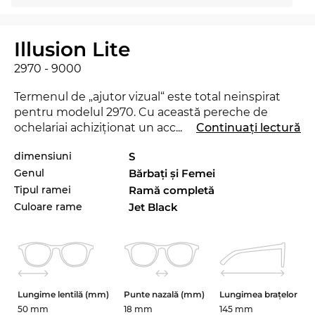
Illusion Lite
2970 - 9000
Termenul de „ajutor vizual“ este total neinspirat
pentru modelul 2970. Cu această pereche de
ochelariai achiziţionat un accesoriu, care iţi va
...
Continuați lectură
revoluţiona stilul personal, dovedind că ai un gust
dimensiuni
S
aparte în materie de modă! Modelul 2970 este
Genul
Bărbaţi şi Femei
lansat de curând pe piaţă în 2025, aşa încât cu
siguranţă vei fi la ultimul răcnet cu aceşti ochelari.
Tipul ramei
Ramă completă
În cazul modelului 2970 poţi alege între
Culoare rame
Jet Black
următoarele mărimi: 50 mm, 53 mm. Poţi comanda
cu încredere, chiar şi dacă nu crezi că ai găsit exact
perechea potrivită de ochelari, deoarece poţi să ne
trimiţi fără probleme, gratis, articolele nepotrivite
înapoi!
Lungime lentilă (mm)
Punte nazală (mm)
Lungimea brațelor
50 mm
18 mm
145 mm
Aceşti Ochelari de vedere sunt atât pentru
femei