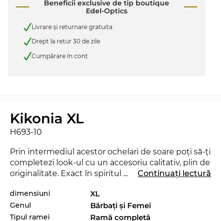
Beneficii exclusive de tip boutique
Edel-Optics
Livrare şi returnare gratuita
Drept la retur 30 de zile
Cumpărare în cont
Kikonia XL
H693-10
Prin intermediul acestor ochelari de soare poţi să-ţi
completezi look-ul cu un accesoriu calitativ, plin de
originalitate. Exact în spiritul motto-ului Edel-
...
Continuați lectură
Optics „SEE AND BE SEEN“ te vei regăsi mai
dimensiuni
XL
aproape de staruri decât ai crede şi vei reuşi să
Genul
Bărbaţi şi Femei
trezeşti uimirea în orice situaţie. Modelul Kikonia
XL este lansat de curând pe piaţă în 2024, aşa încât
Tipul ramei
Ramă completă