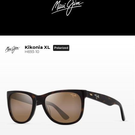
Kikonia XL
Polarized
H693-10