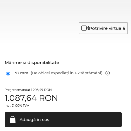
Potrivire virtuală
Mărime şi disponibilitate
53 mm
(De obicei expediați în 1-2 săptămâni)
1.208,49 RON
Preţ recomandat
1.087,64
RON
incl. 21.00% TVA
Adaugă în
coş