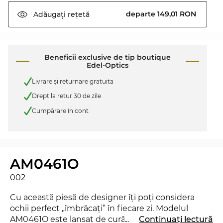
departe 149,01 RON
Adăugați
rețetă
Beneficii exclusive de tip boutique
Edel-Optics
Livrare şi returnare gratuita
Drept la retur 30 de zile
Cumpărare în cont
AM0461O
002
Cu această piesă de designer îţi poţi considera
ochii perfect „îmbrăcaţi” în fiecare zi. Modelul
AM0461O este lansat de curând pe piaţă în 2024,
...
Continuați lectură