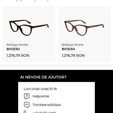
beneficiezi constant de de preţuri mici. Acest
model AM0461O nu-l vei găsi nici măcar la
reducere atât de avantajos.
Bottega Veneta
Bottega Veneta
BV1313O
BV1313O
1.276,79 RON
1.276,79 RON
AI NEVOIE DE AJUTOR?
Luni-Vineri orele 10-19
Helpcenter
Trimitere solicitare