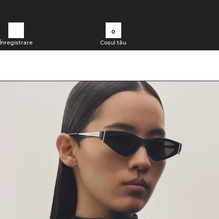
0
Înregistrare
Coșul tău