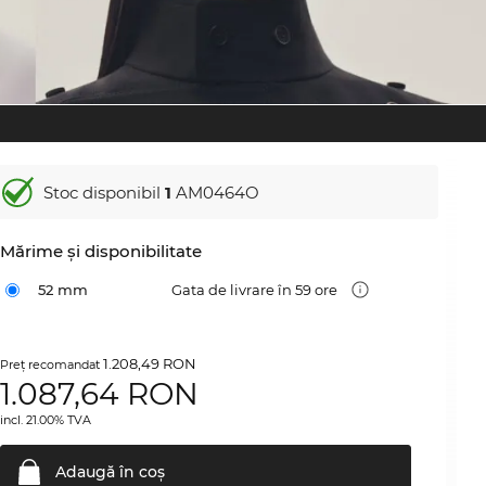
Stoc disponibil
1
AM0464O
Mărime şi disponibilitate
52 mm
Gata de livrare în 59 ore
1.208,49 RON
Preţ recomandat
1.087,64
RON
incl. 21.00% TVA
Adaugă în
coş