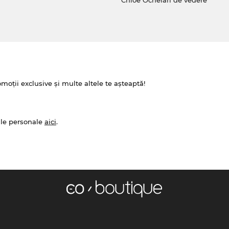
Chloé Ochelari de vedere
omoții exclusive și multe altele te așteaptă!
ale personale
aici
.