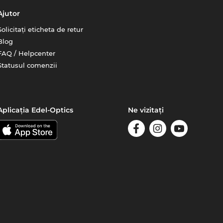
Ajutor
Solicitați eticheta de retur
Blog
FAQ / Helpcenter
Statusul comenzii
Aplicația Edel-Optics
Ne vizitați