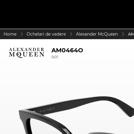
Home
Ochelari de vedere
Alexander McQueen
AM
AM0464O
001