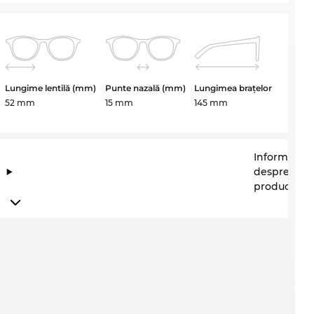
Lungime lentilă (mm)
Punte nazală (mm)
Lungimea brațelor
52 mm
15 mm
145 mm
Informații
despre
producător