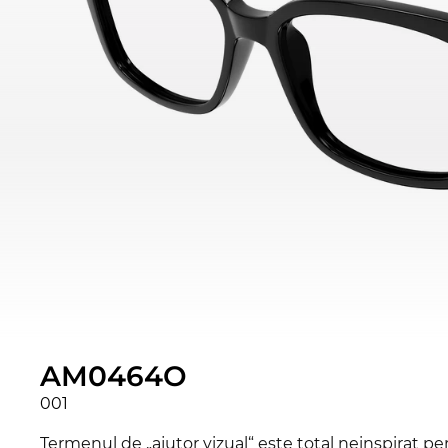
AM0464O
001
Termenul de „ajutor vizual“ este total neinspirat