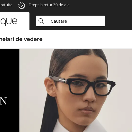
gratuita
Drept la retur 30 de zile
elari de vedere