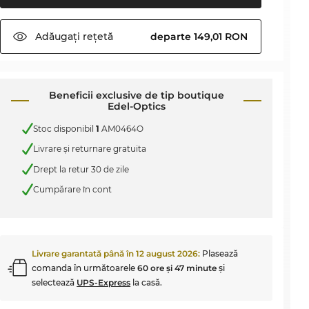
Adăugați
rețetă
departe 149,01 RON
Beneficii exclusive de tip boutique
Edel-Optics
Stoc disponibil
1
AM0464O
Livrare şi returnare gratuita
Drept la retur 30 de zile
Cumpărare în cont
Livrare garantată până în
12 august 2026
:
Plasează
comanda în următoarele
60 ore şi 47 minute
şi
selectează
UPS-Express
la casă.