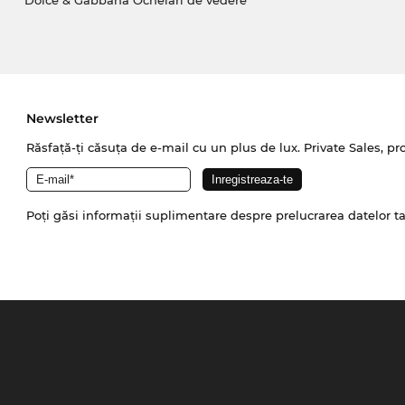
Dolce & Gabbana Ochelari de vedere
Newsletter
Răsfață-ți căsuța de e-mail cu un plus de lux. Private Sales, pr
Poți găsi informații suplimentare despre prelucrarea datelor t