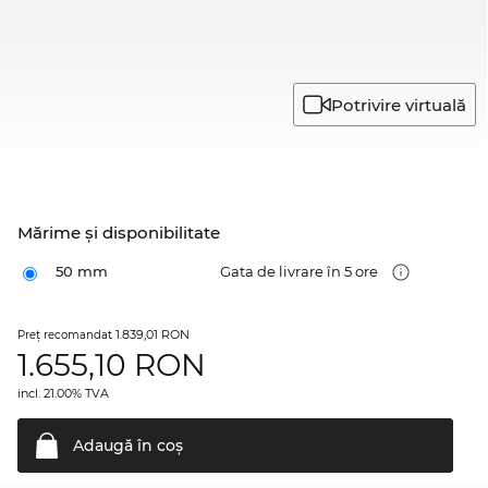
Potrivire virtuală
Mărime şi disponibilitate
50 mm
Gata de livrare în 5 ore
1.839,01 RON
Preţ recomandat
1.655,10
RON
incl. 21.00% TVA
Adaugă în
coş