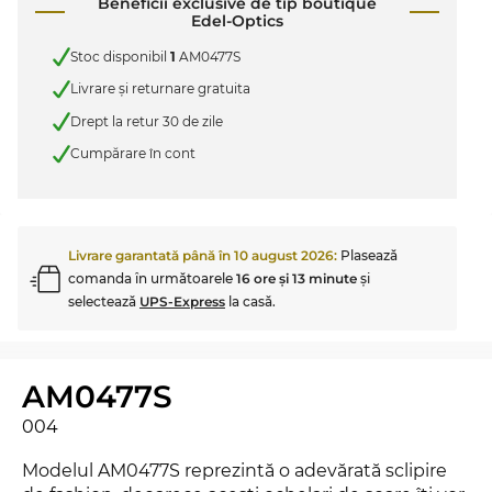
Beneficii exclusive de tip boutique
Edel-Optics
Stoc disponibil
1
AM0477S
Livrare şi returnare gratuita
Drept la retur 30 de zile
Cumpărare în cont
Livrare garantată până în
10 august 2026
:
Plasează
comanda în următoarele
16 ore şi 13 minute
şi
selectează
UPS-Express
la casă.
AM0477S
004
Modelul AM0477S reprezintă o adevărată sclipire