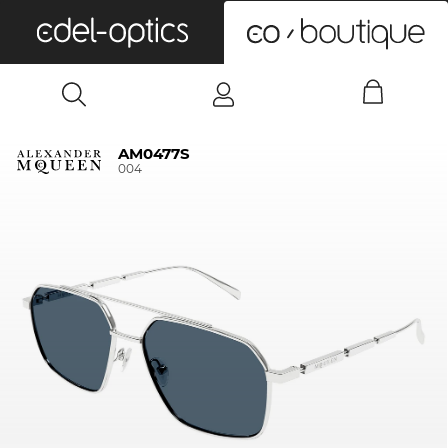
0
AM0477S
004