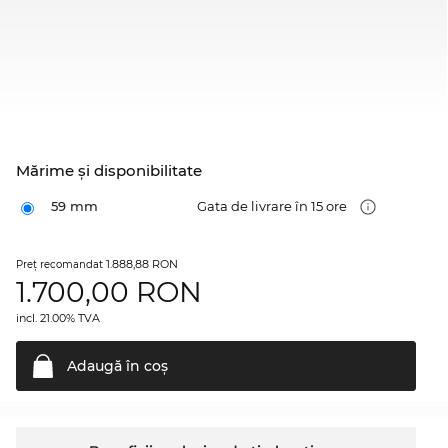
Mărime şi disponibilitate
59 mm
Gata de livrare în 15 ore
1.888,88 RON
Preţ recomandat
1.700,00
RON
incl. 21.00% TVA
Adaugă în
coş