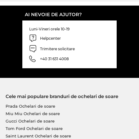
Dacă consideri că aceştia sunt ochelarii tăi favoriţi,
nu ezita să-i comanzi! Modelul tău mult dorit se
AI NEVOIE DE AJUTOR?
află în stoc şi noi putem să-l expediem
numaidecât, pentru un preţ super convenabil, aşa
Luni-Vineri orele 10-19
cu găseşti doar la Edel-Optics. În magazinul nostru
Helpcenter
online beneficiezi constant de de preţuri mici.
Acest model AM0477S nu-l vei găsi nici măcar la
Trimitere solicitare
reducere atât de avantajos.
+40 31 631 4008
Cele mai populare branduri de ochelari de soare
Prada Ochelari de soare
Miu Miu Ochelari de soare
Gucci Ochelari de soare
Tom Ford Ochelari de soare
Saint Laurent Ochelari de soare