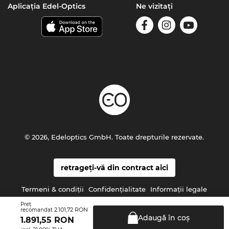
Aplicația Edel-Optics
Ne vizitați
© 2026, Edeloptics GmbH. Toate drepturile rezervate.
retrageți-vă din contract aici
Termeni & condiţii
Confidenţialitate
Informaţii legale
Preţ
2.101,72 RON
recomandat
Adaugă în
coş
1.891,55
RON