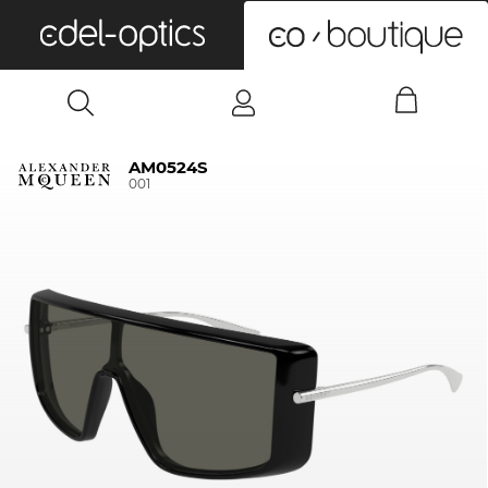
0
AM0524S
001