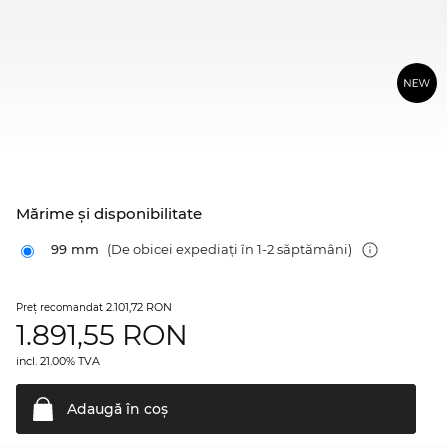
Mărime şi disponibilitate
99 mm
(De obicei expediați în 1-2 săptămâni)
2.101,72 RON
Preţ recomandat
1.891,55
RON
incl. 21.00% TVA
Adaugă în
coş