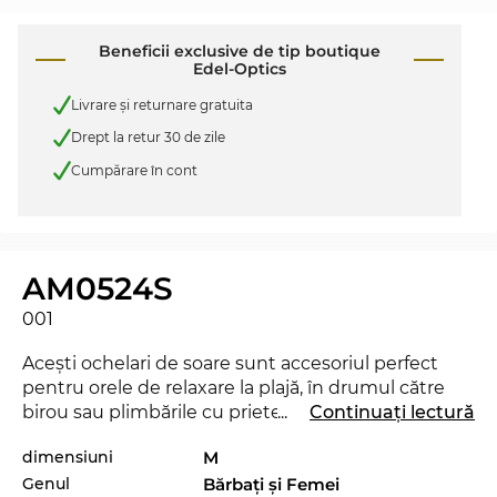
Beneficii exclusive de tip boutique
Edel-Optics
Livrare şi returnare gratuita
Drept la retur 30 de zile
Cumpărare în cont
AM0524S
001
Aceşti ochelari de soare sunt accesoriul perfect
pentru orele de relaxare la plajă, în drumul către
birou sau plimbările cu prietenii prin oraş. Există
...
Continuați lectură
însă şi un dezavantaj: cu siguranţă vei atrage pe ici-
dimensiuni
M
colo şi câteva priviri invidioase. Modelul AM0524S
Genul
Bărbaţi şi Femei
este lansat de curând pe piaţă în 2025, aşa încât cu